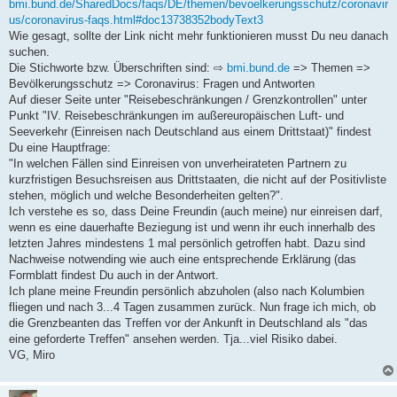
bmi.bund.de/SharedDocs/faqs/DE/themen/bevoelkerungsschutz/coronavir
us/coronavirus-faqs.html#doc13738352bodyText3
Wie gesagt, sollte der Link nicht mehr funktionieren musst Du neu danach
suchen.
Die Stichworte bzw. Überschriften sind: ⇨
bmi.bund.de
=> Themen =>
Bevölkerungsschutz => Coronavirus: Fragen und Antworten
Auf dieser Seite unter "Reisebeschränkungen / Grenzkontrollen" unter
Punkt "IV. Reisebeschränkungen im außereuropäischen Luft- und
Seeverkehr (Einreisen nach Deutschland aus einem Drittstaat)" findest
Du eine Hauptfrage:
"In welchen Fällen sind Einreisen von unverheirateten Partnern zu
kurzfristigen Besuchsreisen aus Drittstaaten, die nicht auf der Positivliste
stehen, möglich und welche Besonderheiten gelten?".
Ich verstehe es so, dass Deine Freundin (auch meine) nur einreisen darf,
wenn es eine dauerhafte Beziegung ist und wenn ihr euch innerhalb des
letzten Jahres mindestens 1 mal persönlich getroffen habt. Dazu sind
Nachweise notwending wie auch eine entsprechende Erklärung (das
Formblatt findest Du auch in der Antwort.
Ich plane meine Freundin persönlich abzuholen (also nach Kolumbien
fliegen und nach 3...4 Tagen zusammen zurück. Nun frage ich mich, ob
die Grenzbeanten das Treffen vor der Ankunft in Deutschland als "das
eine geforderte Treffen" ansehen werden. Tja...viel Risiko dabei.
VG, Miro