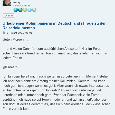
Henry
Kolumbienfan
Offline
Urlaub einer Kolumbianerin in Deutschland / Frage zu den
Reisedokumenten
B
27. März 2021, 08:01
e
i
Guten Morgen, ...
t
r
a
... und vielen Dank für eure ausfürhlichen Antworten! Hier im Forum
g
scheint ein sehr freudnlicher Ton zu herrschen, das erlebt man nicht in
jedem Forum.
@Ernesto:
Ich bin gern bereit mich auch weiterhin zu beteiligen, im Moment stehe
ich aber noch ganz am Anfang meiner Kolumbien-"Karriere" und kann
noch gar nicht sagen wohin es geht. Aber wenn ich etwas Interessantes
zu berichten habe - gern. Ich bin seti 2002 in Foren unterwegs und
unterhalte mich immer noch gern. Zwar hat Facebook viele Foren
verdrängt (ich habe selbst Foren moderiert und administriert), aber der
Ton dort ist derzeit derart mies, dass ich gern wieder zu den klassischen
Foren zurück kehre.