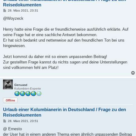
Reisedokumenten
B
28. März 2021, 23:31
e
i
@Woyzeck
t
r
a
Henry hatte eine Frage die er freundlicherweise ausführlich erklärte. Auf
g
seine Frage hat er eine sachliche Antwort bekommen.
Er hat sich bedankt und netterweise auf den freundlichen Ton bei uns
hingewiesen.
Jetzt kommst du daher mit so einem unpassenden Beitrag!
Zur gestellten Frage kannst du nichts sagen und deine Unterstellungen
sind vollkommen fehl am Platz!
Genuasd
Kolumbien-Experte
Offline
Urlaub einer Kolumbianerin in Deutschland / Frage zu den
Reisedokumenten
B
28. März 2021, 23:51
e
i
@ Ernesto
t
der User hat in einem anderen Thema einen ähnlich unpassenden Beitrag
r