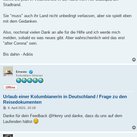
Stadtrand.
Sie "muss" auch ihr Land nicht unbedingt verlassen, aber sie spielt eben
mit dem Gedanken.
Also, nochmal vielen Dank an alle für die Hilfe und ich werde mich
melden, sobald es was neues gibt. Aber wahrscheinlich wird das erst
"after Corona" sein.
Bis dahin - Adiós
Ernesto
Kolumbien-Veteran
Offline
Urlaub einer Kolumbianerin in Deutschland / Frage zu den
Reisedokumenten
B
6. April 2021, 22:18
e
i
Danke für dein Feedback @Henry und danke, dass du uns auf dem
t
Laufenden hältst
r
a
g