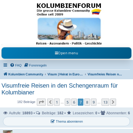
Kolumbienforum - Das
grosse Forum der
Freunde Kolumbiens
Reisen, Auswandern, Kultur, Politik, Geschichte und Visum in Kolumbien und Venezuela.
Austausch, Erfahrungen und Gemeinschaft im Kolumbienforum
Open menu
FAQ
Forenregeln
Kolumbien Community
Visum | Heirat in Europa | Visaangelegenheiten
Visumfreies Reisen nach Europa
Visumfreie Reisen in den Schengenraum für
Kolumbianer
Seite
7
von
13
1
5
6
7
8
9
13
Vorherige
Nächste
182 Beiträge
…
…
Aufrufe:
18893
•
Beiträge:
182
•
Lesezeichen:
0
•
Abonnenten:
6
Thema abonnieren