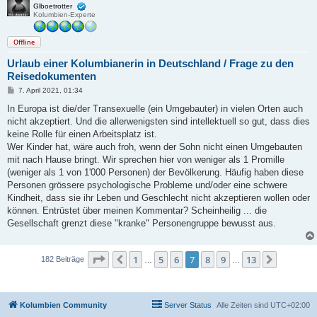
Glboetrotter
Kolumbien-Experte
Offline
Urlaub einer Kolumbianerin in Deutschland / Frage zu den
Reisedokumenten
B
7. April 2021, 01:34
e
i
In Europa ist die/der Transexuelle (ein Umgebauter) in vielen Orten auch
t
nicht akzeptiert. Und die allerwenigsten sind intellektuell so gut, dass dies
r
a
keine Rolle für einen Arbeitsplatz ist.
g
Wer Kinder hat, wäre auch froh, wenn der Sohn nicht einen Umgebauten
mit nach Hause bringt. Wir sprechen hier von weniger als 1 Promille
(weniger als 1 von 1'000 Personen) der Bevölkerung. Häufig haben diese
Personen grössere psychologische Probleme und/oder eine schwere
Kindheit, dass sie ihr Leben und Geschlecht nicht akzeptieren wollen oder
können. Entrüstet über meinen Kommentar? Scheinheilig ... die
Gesellschaft grenzt diese "kranke" Personengruppe bewusst aus.
Seite
7
von
13
1
5
6
7
8
9
13
Vorherige
Nächste
182 Beiträge
…
…
Kolumbien Community
Server Status
Alle Zeiten sind
UTC+02:00