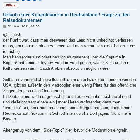
Offline
Urlaub einer Kolumbianerin in Deutschland / Frage zu den
Reisedokumenten
B
31. März 2021, 07:59
e
i
@ Ernesto
t
der Punkt war, dass man deswegen das Land nicht unbedingt verlassen
r
a
muss, aber ja ein einfaches Leben wird man vermutlich nicht haben... das
g
ist richtig.
Man kann (oder zumindest hab ich es gesehen) über die Septima in
Bogota* mit seinem Toyboy Hand in Hand gehen, was z.B. in anderen
Kulturkreisen wie in Saudi Arabien absolut unmöglich wäre.
Selbst in vermeintlich gesellschaftlich hoch entwickelten Ländern wie den
USA, gibt es außer in den Metropolen eher wenig Platz für das öffentliche
Zeigen der sexuellen Orientierung.
In Deutschland wird nur getuschelt und Leute verhalten sich ablehnend
und vielleicht sagt einem ein junger Heranwachsender, dass man
"ehrenlos" sei, aber man muss sich keine Sorgen machen, dass einem
Rednecks auf Pickups mit Schrotflinten durchs Dorf jagen. Nicht mal in
Bayern.
Aber genug von dem "Side-Topic" hier, bevor die Moderation eingreift.