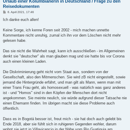
Urlaub einer Kolumbianerin in Deutschland / Frage zu den
Reisedokumenten
B
6. April 2021, 17:46
e
i
Ich danke euch allen!
t
r
a
Keine Sorge, ich kenne Foren seit 2002 - mich machen unnette
g
Kommentare nicht unruhig, zumal ich ihn vor dem Löschen nicht mehr
gelesen habe.
Das sie nicht die Wahrheit sagt, kann ich ausschließen - im Allgemeinen
denkt sie "deutscher" als man glauben mag und sie hatte bis vor Corona
auch einen kleinen Laden.
Die Diskriminierung geht nicht vom Staat aus, sondern von der
Gesellschaft, also den Mitmenschen. Sie wird zB nicht eingestellt, sowie
jemand die Hintergründe erfährt, und man gilt als Mann, wenn man mit
einer Trans Frau geht, als homosexuell - was natürlich was ganz anderes
ist - und "Homos" sind in den Köpfen der Menschen dort nicht
angekommen. Sie meinte neulich, sie würde aufgrund dieser Tatsache nie
einen Ehemann finden. Im übrigen macht sie diese Probleme auch
öffentlich.
Dass es in Bogotá besser ist, freut mich - sie hat doch auch gelebt bis
Ende 2018, aber sie fühlt sich in ruhigeren Gegenden wohler, darum
wohnt sie jetzt in Villavicencio in der Nähe vom Rio Guatiquia am