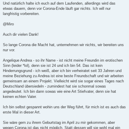
Und natürlich halte ich euch auf dem Laufenden, allerdings wird das
etwas dauern, denn vor Corona-Ende läuft gar nichts. Ich will nur
langfristig vorbereiten.
@Miro
Auch dir vielen Dank!
So lange Corona die Macht hat, unternehmen wir nichts, wir bereiten uns
nur vor.
Angelique Andrea - so ihr Name - ist nicht meine Freundin im erotischen
Sinn (leider *lol), denn sie ist 24 und ich bin 54. Das ist kein
Hinderrungsgrund - ich weiß, aber ich bin verheiratet seit 33 Jahren und
meine Beziehung zu Andrea ist eine beste Freundschaft und wir arbeiten
gemeinsam an einem Projekt. Vielleicht wird sie sogar eines Tages nach
Deutschland übersiedeln - zumindest hat sie schonmal sowas
angedeutet. Ich bin dann sowas wie eine Art Stiefvater, denn sie hat
keinen echten Vater.
Ich bin selbst gespannt wohin uns der Weg führt, für mich ist es auch das
erste Mal in dieser Art.
Sie wäre gern zu ihrem Geburtstag im April zu mir gekommen, aber
wegen Corona ist das nicht möglich. Statt dessen will sie wohl mal ein