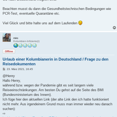
Beachten musst du dann die Gesundheitstechnischen Bedingungen wie
PCR-Test, eventuelle Quarantäne etc.
Viel Glück und bitte halte uns auf dem Laufenden
miro
Kolumbien-Infizierte(r)
Offline
Urlaub einer Kolumbianerin in Deutschland / Frage zu den
Reisedokumenten
B
23. März 2021, 16:45
e
i
@Henry
t
Hallo Henry,
r
a
während bzw. wegen der Pandemie gibt es seit langem viele
g
Reiseeinschränkungen. Am besten Du gehst auf die Seite des BMI
(Bundesministerium des Innern).
Ich füge hier den aktuellen Link (der alte Link den ich hatte funktioniert
nicht mehr. Aus irgendeinem Grund muss man immer wieder neu danach
suchen):
⇨