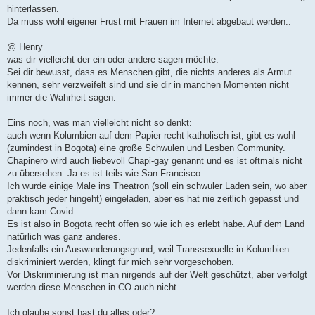
a
hinterlassen.
g
Da muss wohl eigener Frust mit Frauen im Internet abgebaut werden..
@ Henry
was dir vielleicht der ein oder andere sagen möchte:
Sei dir bewusst, dass es Menschen gibt, die nichts anderes als Armut
kennen, sehr verzweifelt sind und sie dir in manchen Momenten nicht
immer die Wahrheit sagen.
Eins noch, was man vielleicht nicht so denkt:
auch wenn Kolumbien auf dem Papier recht katholisch ist, gibt es wohl
(zumindest in Bogota) eine große Schwulen und Lesben Community.
Chapinero wird auch liebevoll Chapi-gay genannt und es ist oftmals nicht
zu übersehen. Ja es ist teils wie San Francisco.
Ich wurde einige Male ins Theatron (soll ein schwuler Laden sein, wo aber
praktisch jeder hingeht) eingeladen, aber es hat nie zeitlich gepasst und
dann kam Covid.
Es ist also in Bogota recht offen so wie ich es erlebt habe. Auf dem Land
natürlich was ganz anderes.
Jedenfalls ein Auswanderungsgrund, weil Transsexuelle in Kolumbien
diskriminiert werden, klingt für mich sehr vorgeschoben.
Vor Diskriminierung ist man nirgends auf der Welt geschützt, aber verfolgt
werden diese Menschen in CO auch nicht.
Ich glaube sonst hast du alles oder?