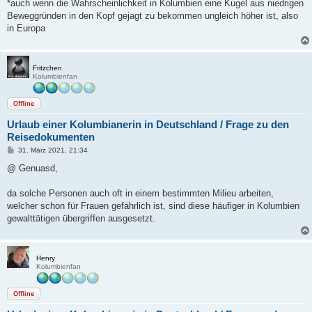
*auch wenn die Wahrscheinlichkeit in Kolumbien eine Kugel aus niedrigen
Beweggründen in den Kopf gejagt zu bekommen ungleich höher ist, also
in Europa
Fritzchen
Kolumbienfan
Offline
Urlaub einer Kolumbianerin in Deutschland / Frage zu den
Reisedokumenten
B
31. März 2021, 21:34
e
i
@ Genuasd,
t
r
a
da solche Personen auch oft in einem bestimmten Milieu arbeiten,
g
welcher schon für Frauen gefährlich ist, sind diese häufiger in Kolumbien
gewalttätigen übergriffen ausgesetzt.
Henry
Kolumbienfan
Offline