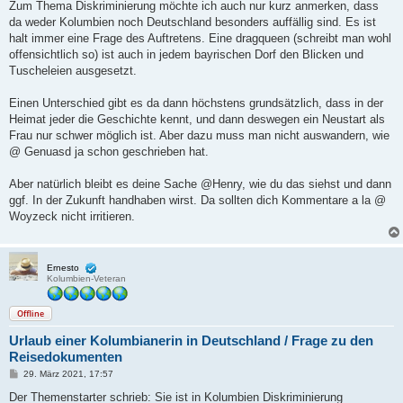
i
Zum Thema Diskriminierung möchte ich auch nur kurz anmerken, dass
t
da weder Kolumbien noch Deutschland besonders auffällig sind. Es ist
r
a
halt immer eine Frage des Auftretens. Eine dragqueen (schreibt man wohl
g
offensichtlich so) ist auch in jedem bayrischen Dorf den Blicken und
Tuscheleien ausgesetzt.
Einen Unterschied gibt es da dann höchstens grundsätzlich, dass in der
Heimat jeder die Geschichte kennt, und dann deswegen ein Neustart als
Frau nur schwer möglich ist. Aber dazu muss man nicht auswandern, wie
@ Genuasd ja schon geschrieben hat.
Aber natürlich bleibt es deine Sache @Henry, wie du das siehst und dann
ggf. In der Zukunft handhaben wirst. Da sollten dich Kommentare a la @
Woyzeck nicht irritieren.
Ernesto
Kolumbien-Veteran
Offline
Urlaub einer Kolumbianerin in Deutschland / Frage zu den
Reisedokumenten
B
29. März 2021, 17:57
e
i
Der Themenstarter schrieb: Sie ist in Kolumbien Diskriminierung