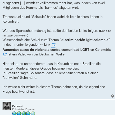
t
ausgesetzt [...] womit er vollkommen recht hat, was jedoch von zwei
r
a
Mitgliedern des Forums als "harmlos" abgetan wird.
g
Transsexuelle und "Schwule" haben wahrlich kein leichtes Leben in
Kolumbien.
Wer des Spanischen mächtig ist, sollte den beiden Links folgen.
(Das sind
nur zwei von vielen.)
Wissenschaftliche Artikel zum Thema
"discriminación lgbt colombia"
findet ihr unter folgenden ⇨ Link
.
Aumentan casos de violencia contra comunidad LGBT en Colombia
ist ein Video von der Deutschen Welle.
Hier heisst es unter anderem, das in Kolumbien nach Brasilien die
meisten Morde an dieser Gruppe begangen werden.
In Brasilien sagte Bolsonaro, dass er lieber einen toten als einen
"schwulen" Sohn hätte.
Ich werde nicht weiter in diesem Thema schreiben, da die eigentliche
Frage beantwortet ist.
Genuasd
Kolumbien-Experte