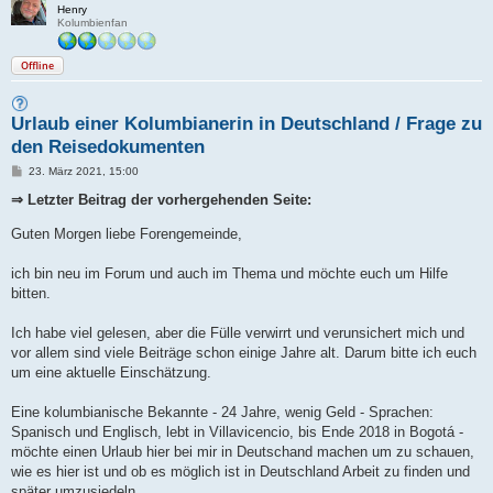
Henry
Kolumbienfan
Offline
Urlaub einer Kolumbianerin in Deutschland / Frage zu
den Reisedokumenten
B
23. März 2021, 15:00
e
i
⇒ Letzter Beitrag der vorhergehenden Seite:
t
r
Guten Morgen liebe Forengemeinde,
a
g
ich bin neu im Forum und auch im Thema und möchte euch um Hilfe
bitten.
Ich habe viel gelesen, aber die Fülle verwirrt und verunsichert mich und
vor allem sind viele Beiträge schon einige Jahre alt. Darum bitte ich euch
um eine aktuelle Einschätzung.
Eine kolumbianische Bekannte - 24 Jahre, wenig Geld - Sprachen:
Spanisch und Englisch, lebt in Villavicencio, bis Ende 2018 in Bogotá -
möchte einen Urlaub hier bei mir in Deutschand machen um zu schauen,
wie es hier ist und ob es möglich ist in Deutschland Arbeit zu finden und
später umzusiedeln.