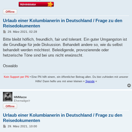
Offline
Urlaub einer Kolumbianerin in Deutschland / Frage zu den
Reisedokumenten
B
29. März 2021, 02:28
e
i
Bitte bleibt höflich, freundlich, fair und tolerant. Ein guter Umgangston ist
t
die Grundlage für jede Diskussion. Behandelt andere so, wie du selbst
r
a
behandelt werden möchtest. Beleidigende, provozierende oder
g
hetzerische Töne sind bei uns nicht erwünscht.
Oswaldo
Kein Support per PN
• Eine PN hilft einem, ein öffentlicher Beitrag allen. Du bist zufrieden mit unserer
Hilfe! Dann helfe uns mit einer kleinen »
Spende
«
MMMatze
Ehemalige/r
Offline
Urlaub einer Kolumbianerin in Deutschland / Frage zu den
Reisedokumenten
B
29. März 2021, 10:00
e