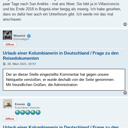
paar Tage nach San Andrès - mal ans Meer. Sie lebt ja in Villavicencio
und bis Ende 2018 in Bogotá eher bergig als meerig. Ich habe gesehen,
dass es dafür hier auch ein Unterforum gibt. Ich werde mir das mal
anschauen.
Woyzeck
Ehemalige/r
Offline
Urlaub einer Kolumbianerin in Deutschland / Frage zu den
Reisedokumenten
B
28. März 2021, 20:57
e
i
Der an dieser Stelle eingestellte Kommentar hat gegen unsere
t
r
Netiquette verstoßen, er wurde deshalb von der Seite genommen.
a
Mit freundlichen Grüßen, die Administration
g
Ernesto
Kolumbien-Veteran
Offline
Urlaub einer Kolumbianerin in Deutschland / Frage zu den