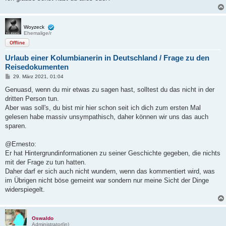
Woyzeck
Ehemalige/r
Offline
Urlaub einer Kolumbianerin in Deutschland / Frage zu den
Reisedokumenten
B
29. März 2021, 01:04
e
i
Genuasd, wenn du mir etwas zu sagen hast, solltest du das nicht in der
t
dritten Person tun.
r
a
Aber was soll's, du bist mir hier schon seit ich dich zum ersten Mal
g
gelesen habe massiv unsympathisch, daher können wir uns das auch
sparen.
@Ernesto:
Er hat Hintergrundinformationen zu seiner Geschichte gegeben, die nichts
mit der Frage zu tun hatten.
Daher darf er sich auch nicht wundern, wenn das kommentiert wird, was
im Übrigen nicht böse gemeint war sondern nur meine Sicht der Dinge
widerspiegelt.
Oswaldo
Administrator(in)