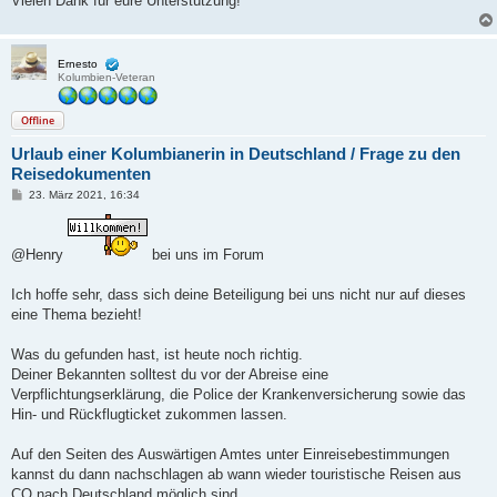
Vielen Dank für eure Unterstützung!
Ernesto
Kolumbien-Veteran
Offline
Urlaub einer Kolumbianerin in Deutschland / Frage zu den
Reisedokumenten
B
23. März 2021, 16:34
e
i
t
r
@Henry
bei uns im Forum
a
g
Ich hoffe sehr, dass sich deine Beteiligung bei uns nicht nur auf dieses
eine Thema bezieht!
Was du gefunden hast, ist heute noch richtig.
Deiner Bekannten solltest du vor der Abreise eine
Verpflichtungserklärung, die Police der Krankenversicherung sowie das
Hin- und Rückflugticket zukommen lassen.
Auf den Seiten des Auswärtigen Amtes unter Einreisebestimmungen
kannst du dann nachschlagen ab wann wieder touristische Reisen aus
CO nach Deutschland möglich sind.