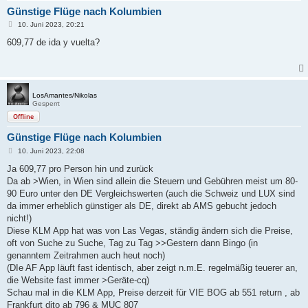
Günstige Flüge nach Kolumbien
B
10. Juni 2023, 20:21
e
i
609,77 de ida y vuelta?
t
r
a
g
LosAmantes/Nikolas
Gesperrt
Offline
Günstige Flüge nach Kolumbien
B
10. Juni 2023, 22:08
e
i
Ja 609,77 pro Person hin und zurück
t
Da ab >Wien, in Wien sind allein die Steuern und Gebühren meist um 80-
r
a
90 Euro unter den DE Vergleichswerten (auch die Schweiz und LUX sind
g
da immer erheblich günstiger als DE, direkt ab AMS gebucht jedoch
nicht!)
Diese KLM App hat was von Las Vegas, ständig ändern sich die Preise,
oft von Suche zu Suche, Tag zu Tag >>Gestern dann Bingo (in
genanntem Zeitrahmen auch heut noch)
(DIe AF App läuft fast identisch, aber zeigt n.m.E. regelmäßig teuerer an,
die Website fast immer >Geräte-cq)
Schau mal in die KLM App, Preise derzeit für VIE BOG ab 551 return , ab
Frankfurt dito ab 796 & MUC 807