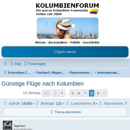
Kolumbienforum - Das
grosse Forum der
Freunde Kolumbiens
Reisen, Auswandern, Kultur, Politik, Geschichte und Visum in Kolumbien und Venezuela.
Austausch, Erfahrungen und Gemeinschaft im Kolumbienforum
Open menu
FAQ
Forenregeln
Kolumbien Community
Festland | Allgemeine Fragen
Reisevorbereitungen & Reiseerfahrungen
Internationale Flüge
Günstige Flüge nach Kolumbien
Seite
8
von
9
1
5
6
7
8
9
Vorherige
Nächste
121 Beiträge
…
Aufrufe:
16269
•
Beiträge:
121
•
Lesezeichen:
0
•
Abonnenten:
7
Thema abonnieren
Tagchen
Kolumbienfan