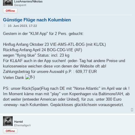
LosAmantes/Nikolas
Gesperrt
Offline
Günstige Flüge nach Kolumbien
B
10. Juni 2023, 17:22
e
i
Gestern in der "KLM App" für 2 Pers. gebucht:
t
r
a
Hinflug Anfang Oktober 23 VIE-AMS-ATL-BOG (mit KL/DL)
g
Rückflug Anfang April 24 BOG-CDG-VIE (AF)
wegen "flying blue" Status: incl. 23 kg
Für KL&AF auch in der App suchen! -jeder- Tag hat andere Preise und
kurioserweise weichen diese von denen der Website oft ab!
Zahlungsbetrag für unsere Auswahl p.P. : 609,77 EUR
Vielen Dank
PS: unser Rück(Spar)Flug nach DE mit "Norse Atlantic" im April war ok !
Im Moment käme man mit "play" von Kopenhagen via Baltimore/IAH, ab
dort weiter (entweder American oder United), für zus. unter 300 Euro
-oneway- nach Kolumbien. Gepäckloses glücklichsein vorausgesetzt.
Hamid
Ehemalige/r
Offline