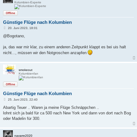
Kolumbien-Experte
Offline
Günstige Flüge nach Kolumbien
B
20. Juni 2023, 18:01
e
i
@Bogotano,
t
r
a
ja, das war mir klar, zu einem anderen Zeitpunkt klappt es bei uis halt
g
nicht..., müssen wir den Notgroschen anzapfen
smokeout
Kolumbienfan
Offline
Günstige Flüge nach Kolumbien
B
25. Juni 2023, 22:40
e
i
Abartig Teuer .. Waren ja meine Flüge Schnäppchen ..
t
lohnt sich ja bald für ca 500 nach New York und dann von dort nach Bog
r
a
oder Madelin für 300.
g
navarre2020