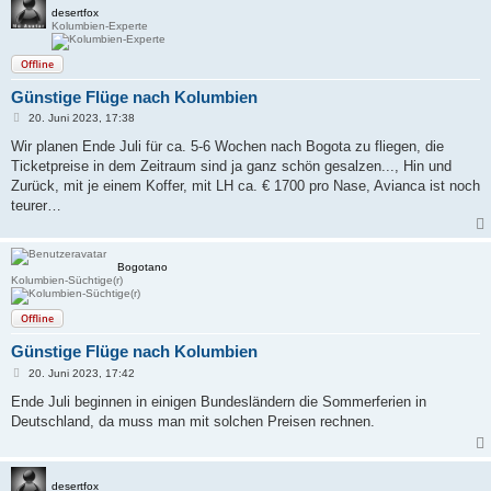
desertfox
Kolumbien-Experte
Offline
Günstige Flüge nach Kolumbien
B
20. Juni 2023, 17:38
e
i
Wir planen Ende Juli für ca. 5-6 Wochen nach Bogota zu fliegen, die
t
Ticketpreise in dem Zeitraum sind ja ganz schön gesalzen..., Hin und
r
a
Zurück, mit je einem Koffer, mit LH ca. € 1700 pro Nase, Avianca ist noch
g
teurer…
Bogotano
Kolumbien-Süchtige(r)
Offline
Günstige Flüge nach Kolumbien
B
20. Juni 2023, 17:42
e
i
Ende Juli beginnen in einigen Bundesländern die Sommerferien in
t
Deutschland, da muss man mit solchen Preisen rechnen.
r
a
g
desertfox