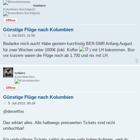
bastians
Kolumbien-Süchtige(r)
Offline
Günstige Flüge nach Kolumbien
B
1. Juli 2023, 11:50
e
i
Bedanke mich auch! Habe gestern kurzfristig BER-SMR Anfang August
t
für zwei Wochen unter 1000€ (inkl. Koffer
) mit LH bekommen. Bisr
r
a
vor kurzem waren die Flüge noch ab 1.700 und nix mit LH.
g
hollaho
Kolumbienfan
Offline
Günstige Flüge nach Kolumbien
B
5. Juli 2023, 09:28
e
i
@desertfox
t
r
a
Das erklärt alles. Alle halbwegs preiswerten Tickets sind nicht
g
umbuchbar!
Für umbuchbare Tickets zahlst du einen sehr hohen Aufpreis, weil du