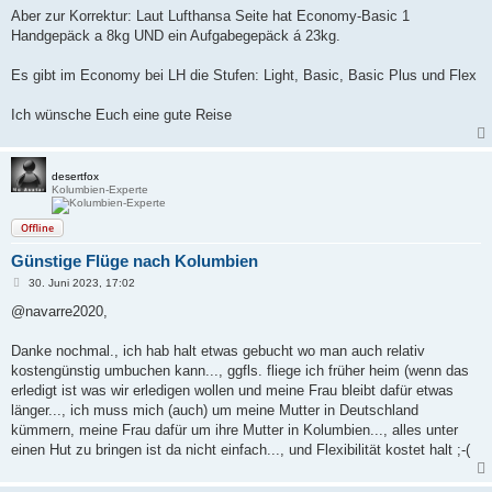
Aber zur Korrektur: Laut Lufthansa Seite hat Economy-Basic 1
Handgepäck a 8kg UND ein Aufgabegepäck á 23kg.
Es gibt im Economy bei LH die Stufen: Light, Basic, Basic Plus und Flex
Ich wünsche Euch eine gute Reise
desertfox
Kolumbien-Experte
Offline
Günstige Flüge nach Kolumbien
B
30. Juni 2023, 17:02
e
i
@navarre2020,
t
r
a
Danke nochmal., ich hab halt etwas gebucht wo man auch relativ
g
kostengünstig umbuchen kann..., ggfls. fliege ich früher heim (wenn das
erledigt ist was wir erledigen wollen und meine Frau bleibt dafür etwas
länger..., ich muss mich (auch) um meine Mutter in Deutschland
kümmern, meine Frau dafür um ihre Mutter in Kolumbien..., alles unter
einen Hut zu bringen ist da nicht einfach..., und Flexibilität kostet halt ;-(