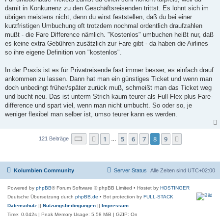
damit in Konkurrenz zu den Geschäftsreisenden trittst. Es lohnt sich im
übrigen meistens nicht, denn du wirst feststellen, daß du bei einer
kurzfristigen Umbuchung oft trotzdem nochmal ordentlich draufzahlen
mußt - die Fare Difference nämlich. "Kostenlos" umbuchen heißt nur, daß
es keine extra Gebühren zusätzlich zur Fare gibt - da haben die Airlines
so ihre eigene Definition von "kostenlos".
In der Praxis ist es für Privatreisende fast immer besser, es einfach drauf
ankommen zu lassen. Dann hat man ein günstiges Ticket und wenn man
doch unbedingt früher/später zurück muß, schmeißt man das Ticket weg
und bucht neu. Das ist unterm Strich kaum teurer als Full-Flex plus Fare-
difference und spart viel, wenn man nicht umbucht. So oder so, je
weniger flexibel man selber ist, umso teurer kann es werden.
Seite
8
von
9
1
5
6
7
8
9
Vorherige
Nächste
121 Beiträge
…
Kolumbien Community
Server Status
Alle Zeiten sind
UTC+02:00
Powered by
phpBB
® Forum Software © phpBB Limited
• Hostet by
HOSTINGER
Deutsche Übersetzung durch
phpBB.de
• Bot protection by
FULL-STACK
Datenschutz
||
Nutzungsbedingungen
||
Impressum
Time: 0.042s
| Peak Memory Usage: 5.58 MiB | GZIP: On