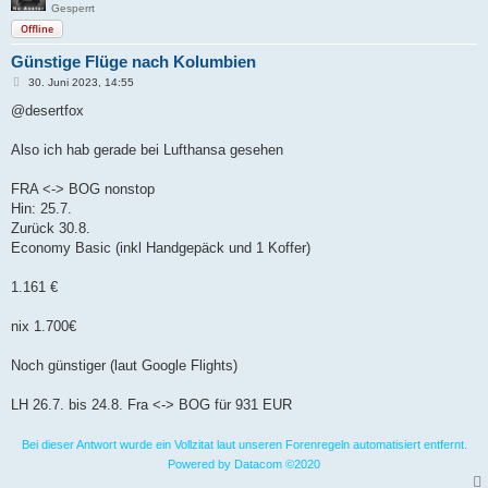
Gesperrt
Offline
Günstige Flüge nach Kolumbien
B
30. Juni 2023, 14:55
e
i
@desertfox
t
r
a
Also ich hab gerade bei Lufthansa gesehen
g
FRA <-> BOG nonstop
Hin: 25.7.
Zurück 30.8.
Economy Basic (inkl Handgepäck und 1 Koffer)
1.161 €
nix 1.700€
Noch günstiger (laut Google Flights)
LH 26.7. bis 24.8. Fra <-> BOG für 931 EUR
Bei dieser Antwort wurde ein Vollzitat laut unseren Forenregeln automatisiert entfernt.
Powered by Datacom ©2020