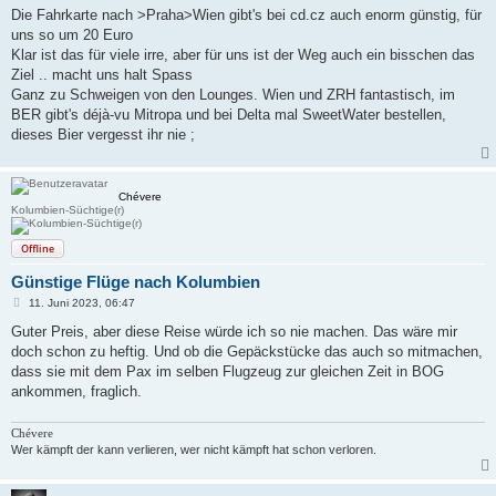
Die Fahrkarte nach >Praha>Wien gibt's bei cd.cz auch enorm günstig, für
uns so um 20 Euro
Klar ist das für viele irre, aber für uns ist der Weg auch ein bisschen das
Ziel .. macht uns halt Spass
Ganz zu Schweigen von den Lounges. Wien und ZRH fantastisch, im
BER gibt's déjà-vu Mitropa und bei Delta mal SweetWater bestellen,
dieses Bier vergesst ihr nie ;
Chévere
Kolumbien-Süchtige(r)
Offline
Günstige Flüge nach Kolumbien
B
11. Juni 2023, 06:47
e
i
Guter Preis, aber diese Reise würde ich so nie machen. Das wäre mir
t
doch schon zu heftig. Und ob die Gepäckstücke das auch so mitmachen,
r
a
dass sie mit dem Pax im selben Flugzeug zur gleichen Zeit in BOG
g
ankommen, fraglich.
Chévere
Wer kämpft der kann verlieren, wer nicht kämpft hat schon verloren.