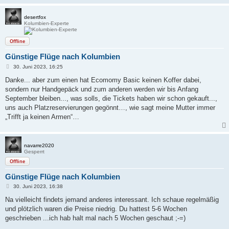
desertfox
Kolumbien-Experte
Offline
Günstige Flüge nach Kolumbien
B
30. Juni 2023, 16:25
e
i
Danke... aber zum einen hat Ecomomy Basic keinen Koffer dabei,
t
sondern nur Handgepäck und zum anderen werden wir bis Anfang
r
a
September bleiben..., was solls, die Tickets haben wir schon gekauft...,
g
uns auch Platzreservierungen gegönnt…, wie sagt meine Mutter immer
„Trifft ja keinen Armen“…
navarre2020
Gesperrt
Offline
Günstige Flüge nach Kolumbien
B
30. Juni 2023, 16:38
e
i
Na vielleicht findets jemand anderes interessant. Ich schaue regelmäßig
t
und plötzlich waren die Preise niedrig. Du hattest 5-6 Wochen
r
a
geschrieben ...ich hab halt mal nach 5 Wochen geschaut ;-=)
g