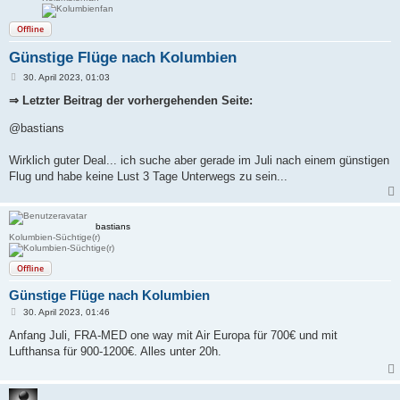
Offline
Günstige Flüge nach Kolumbien
B
30. April 2023, 01:03
e
i
⇒ Letzter Beitrag der vorhergehenden Seite:
t
r
@bastians
a
g
Wirklich guter Deal... ich suche aber gerade im Juli nach einem günstigen
Flug und habe keine Lust 3 Tage Unterwegs zu sein...
bastians
Kolumbien-Süchtige(r)
Offline
Günstige Flüge nach Kolumbien
B
30. April 2023, 01:46
e
i
Anfang Juli, FRA-MED one way mit Air Europa für 700€ und mit
t
Lufthansa für 900-1200€. Alles unter 20h.
r
a
g