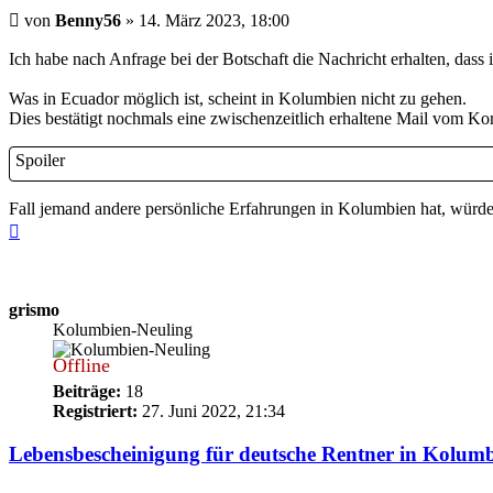
Beitrag
von
Benny56
»
14. März 2023, 18:00
Ich habe nach Anfrage bei der Botschaft die Nachricht erhalten, das
Was in Ecuador möglich ist, scheint in Kolumbien nicht zu gehen.
Dies bestätigt nochmals eine zwischenzeitlich erhaltene Mail vom Kon
Spoiler
Fall jemand andere persönliche Erfahrungen in Kolumbien hat, würde
Nach
oben
grismo
Kolumbien-Neuling
Offline
Beiträge:
18
Registriert:
27. Juni 2022, 21:34
Lebensbescheinigung für deutsche Rentner in Kolum