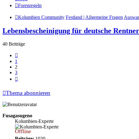
Forenregeln
Kolumbien Community
Festland | Allgemeine Fragen
Auswan
Lebensbescheinigung für deutsche Rentne
40 Beiträge
Vorherige
1
2
3
Nächste
Thema abonnieren
Fusagasugeno
Kolumbien-Experte
Offline
Beiträge:
1020