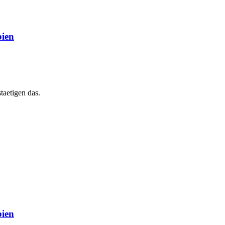
bien
taetigen das.
bien