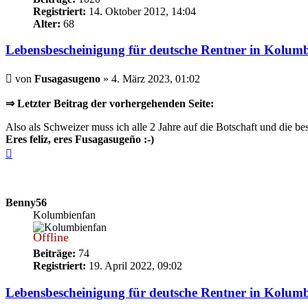
Registriert:
14. Oktober 2012, 14:04
Alter:
68
Lebensbescheinigung für deutsche Rentner in Kolum
Beitrag
von
Fusagasugeno
»
4. März 2023, 01:02
⇒ Letzter Beitrag der vorhergehenden Seite:
Also als Schweizer muss ich alle 2 Jahre auf die Botschaft und die bes
Eres feliz, eres Fusagasugeño :-)
Nach
oben
Benny56
Kolumbienfan
Offline
Beiträge:
74
Registriert:
19. April 2022, 09:02
Lebensbescheinigung für deutsche Rentner in Kolum