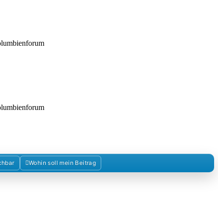
Kolumbienforum
Kolumbienforum
chbar
Wohin soll mein Beitrag