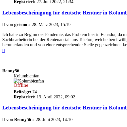
Registriert:
27. Juni 2022, 21:34
Lebensbescheinigung für deutsche Rentner in Kolum
Beitrag
von
grismo
»
28. März 2023, 15:19
Ich hatte zu Beginn der Pandemie, das Problem hier in Ecuador, da m
Sachbearbeiterin bei der Rentenanstalt ans Telefon, welche bereitwil
herunterlanden und von einer entsprechender Stelle gegenzeichnen las
Nach
oben
Benny56
Kolumbienfan
Offline
Beiträge:
74
Registriert:
19. April 2022, 09:02
Lebensbescheinigung für deutsche Rentner in Kolum
Beitrag
von
Benny56
»
28. Juni 2023, 14:10