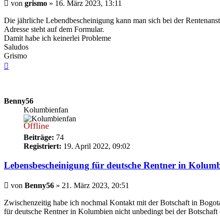
Beitrag
von
grismo
»
16. März 2023, 13:11
Die jährliche Lebendbescheinigung kann man sich bei der Rentenansta
Adresse steht auf dem Formular.
Damit habe ich keinerlei Probleme
Saludos
Grismo
Nach
oben
Benny56
Kolumbienfan
Offline
Beiträge:
74
Registriert:
19. April 2022, 09:02
Lebensbescheinigung für deutsche Rentner in Kolum
Beitrag
von
Benny56
»
21. März 2023, 20:51
Zwischenzeitig habe ich nochmal Kontakt mit der Botschaft in Bogo
für deutsche Rentner in Kolumbien nicht unbedingt bei der Botschaft