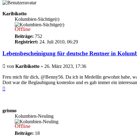
Karibikotto
Kolumbien-Süchtige(r)
Offline
Beiträge:
752
Registriert:
24. Juli 2010, 06:29
Lebensbescheinigung für deutsche Rentner in Kolum
Beitrag
von
Karibikotto
»
26. März 2023, 17:36
Freu mich für dich, @Benny56. Da ich in Medellín gewohnt habe, wa
Dort war die Beglaubigung kostenlos und es gab immer ein interessa
Nach
oben
grismo
Kolumbien-Neuling
Offline
Beiträge:
18