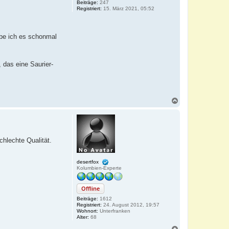
Beiträge:
247
Registriert:
15. März 2021, 05:52
abe ich es schonmal
 das eine Saurier-
N
a
c
h
o
b
hlechte Qualität.
e
n
desertfox
Kolumbien-Experte
Offline
Beiträge:
1612
Registriert:
24. August 2012, 19:57
Wohnort:
Unterfranken
Alter:
68
N