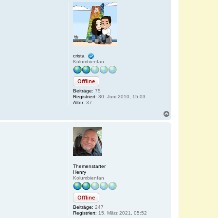
crista
Kolumbienfan
Offline
Beiträge:
75
Registriert:
30. Juni 2010, 15:03
Alter:
37
N
a
c
h
o
b
e
n
Themenstarter
Henry
Kolumbienfan
Offline
Beiträge:
247
Registriert:
15. März 2021, 05:52