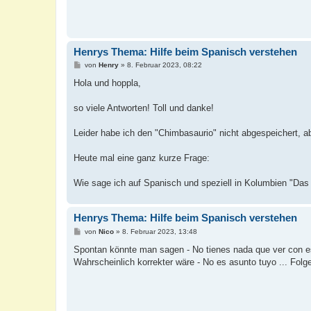
Henrys Thema: Hilfe beim Spanisch verstehen
B
von
Henry
»
8. Februar 2023, 08:22
e
i
Hola und hoppla,
t
r
a
so viele Antworten! Toll und danke!
g
Leider habe ich den "Chimbasaurio" nicht abgespeichert, ab
Heute mal eine ganz kurze Frage:
Wie sage ich auf Spanisch und speziell in Kolumbien "Das 
Henrys Thema: Hilfe beim Spanisch verstehen
B
von
Nico
»
8. Februar 2023, 13:48
e
i
Spontan könnte man sagen - No tienes nada que ver con es
t
Wahrscheinlich korrekter wäre - No es asunto tuyo ... Fol
r
a
g