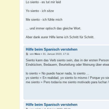
Lo siento - es tut mir leid
Yo siento - ich sitze
Me siento - ich fühle mich
... und immer optisch das gleiche Wort.
Aber dank eurer Hilfe lerne ich Schritt für Schritt.
Hilfe beim Spanisch verstehen
B
von
Nico
»
31. Januar 2023, 17:11
e
i
Siento kann das Verb siento sein, das in der ersten Person
t
Eindrücken, Bedauern, Beurteilung oder Meinung über etw
r
a
g
lo siento = No puedo hacer nada, lo siento ...
yo siento = En realidad, yo siento lo mismo / Porque yo si
me siento = Pero todavía me siento motivado para luchar 
Hilfe beim Spanisch verstehen
B