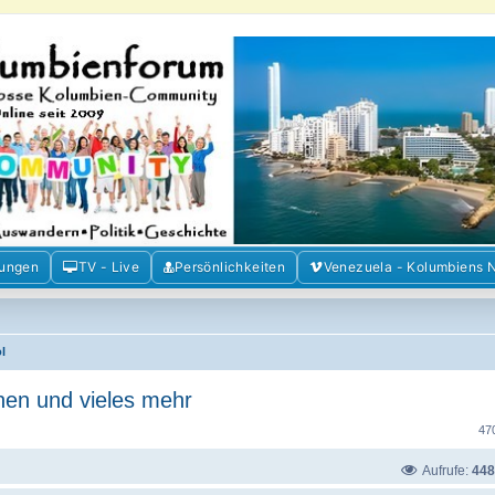
m der Freunde Kolumbiens
ien und Venezuela. Austausch, Erfahrungen und Gemeinschaft im Kolumbienforum
mungen
TV - Live
Persönlichkeiten
Venezuela - Kolumbiens 
l
nen und vieles mehr
47
Aufrufe:
448