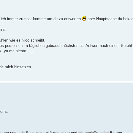
a ich immer zu spät komme um dir zu antworten
aber Hauptsache du beko
hnst.
ühlen wie es Nico schreibt.
 es persönlich im täglichen gebrauch höchsten als Antwort nach einem Befeh
 ya me siento .....
rde mich hinsetzen
ernt.
rag und jede Sichtweise hilft mir weiter und ich genieße jeden Beitrag.