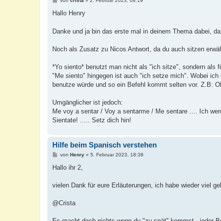
von
crista
»
2. Februar 2023, 08:19
e
i
Hallo Henry
t
r
a
Danke und ja bin das erste mal in deinem Thema dabei, d
g
Noch als Zusatz zu Nicos Antwort, da du auch sitzen erwä
*Yo siento* benutzt man nicht als "ich sitze", sondern als f
"Me siento" hingegen ist auch "ich setze mich". Wobei ich
benutze würde und so ein Befehl kommt selten vor. Z.B: Ok,
Umgänglicher ist jedoch:
Me voy a sentar / Voy a sentarme / Me sentare .... Ich we
Sientate! ..... Setz dich hin!
Hilfe beim Spanisch verstehen
B
von
Henry
»
5. Februar 2023, 18:38
e
i
Hallo ihr 2,
t
r
a
vielen Dank für eure Erläuterungen, ich habe wieder viel gel
g
@Crista
Es macht doch nichts wenn du "zu spät" kommst - jeder Beit