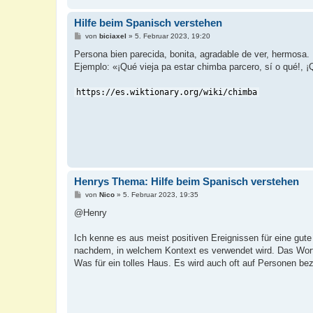
Hilfe beim Spanisch verstehen
B
von
biciaxel
»
5. Februar 2023, 19:20
e
i
Persona bien parecida, bonita, agradable de ver, hermosa.
t
Ejemplo: «¡Qué vieja pa estar chimba parcero, sí o qué!, 
r
a
g
https://es.wiktionary.org/wiki/chimba
Henrys Thema: Hilfe beim Spanisch verstehen
B
von
Nico
»
5. Februar 2023, 19:35
e
i
@Henry
t
r
a
Ich kenne es aus meist positiven Ereignissen für eine gu
g
nachdem, in welchem Kontext es verwendet wird. Das Wort is
Was für ein tolles Haus. Es wird auch oft auf Personen be