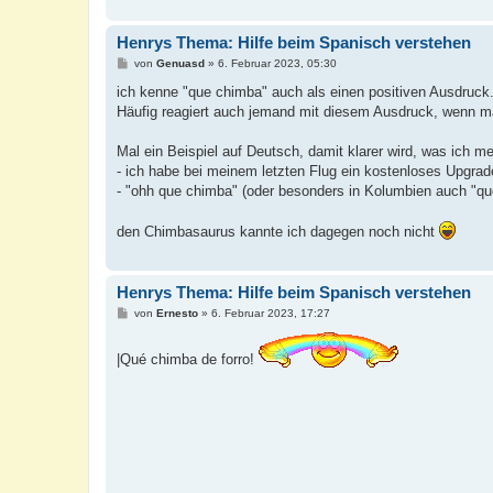
Henrys Thema: Hilfe beim Spanisch verstehen
B
von
Genuasd
»
6. Februar 2023, 05:30
e
i
ich kenne "que chimba" auch als einen positiven Ausdruck
t
Häufig reagiert auch jemand mit diesem Ausdruck, wenn man
r
a
g
Mal ein Beispiel auf Deutsch, damit klarer wird, was ich me
- ich habe bei meinem letzten Flug ein kostenloses Upgr
- "ohh que chimba" (oder besonders in Kolumbien auch "qu
den Chimbasaurus kannte ich dagegen noch nicht
Henrys Thema: Hilfe beim Spanisch verstehen
B
von
Ernesto
»
6. Februar 2023, 17:27
e
i
t
|Qué chimba de forro!
r
a
g