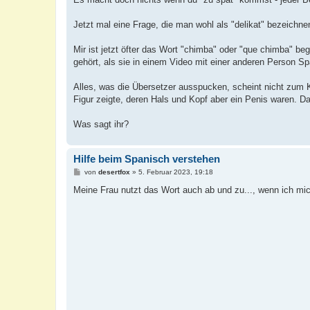
Jetzt mal eine Frage, die man wohl als "delikat" bezeichne
Mir ist jetzt öfter das Wort "chimba" oder "que chimba" b
gehört, als sie in einem Video mit einer anderen Person S
Alles, was die Übersetzer ausspucken, scheint nicht zum K
Figur zeigte, deren Hals und Kopf aber ein Penis waren. 
Was sagt ihr?
Hilfe beim Spanisch verstehen
B
von
desertfox
»
5. Februar 2023, 19:18
e
i
Meine Frau nutzt das Wort auch ab und zu..., wenn ich mi
t
r
a
g