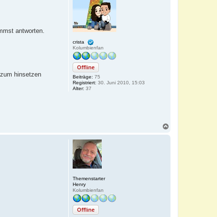
o
b
e
n
mmst antworten.
crista
Kolumbienfan
Offline
l zum hinsetzen
Beiträge:
75
Registriert:
30. Juni 2010, 15:03
Alter:
37
N
a
c
h
o
b
e
n
Themenstarter
Henry
Kolumbienfan
Offline