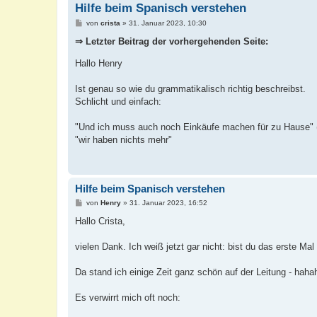
Hilfe beim Spanisch verstehen
B
von
crista
»
31. Januar 2023, 10:30
e
i
⇒ Letzter Beitrag der vorhergehenden Seite:
t
r
Hallo Henry
a
g
Ist genau so wie du grammatikalisch richtig beschreibst.
Schlicht und einfach:
"Und ich muss auch noch Einkäufe machen für zu Hause" (
"wir haben nichts mehr"
Hilfe beim Spanisch verstehen
B
von
Henry
»
31. Januar 2023, 16:52
e
i
Hallo Crista,
t
r
a
vielen Dank. Ich weiß jetzt gar nicht: bist du das erste M
g
Da stand ich einige Zeit ganz schön auf der Leitung - haha
Es verwirrt mich oft noch: