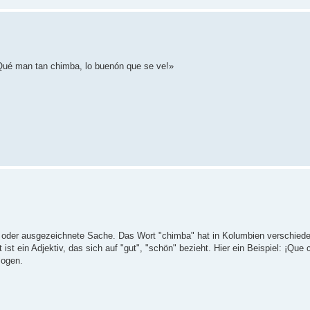
¡Qué man tan chimba, lo buenón que se ve!»
te oder ausgezeichnete Sache. Das Wort "chimba" hat in Kolumbien verschied
t ein Adjektiv, das sich auf "gut", "schön" bezieht. Hier ein Beispiel: ¡Que
zogen.