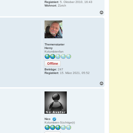
Registriert:
5. Oktober 2010, 16:43
Wohnort:
Zürich
N
a
c
h
o
b
e
n
Themenstarter
Henry
Kolumbienfan
Offline
Beiträge:
247
Registriert:
15. März 2021, 05:52
N
a
c
h
o
b
e
n
Nico
Kolumbien-Süchtige(r)