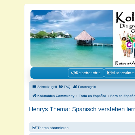
Kolumbienforum - Das grosse Foru
Reisen, Auswandern, Kultur, Politik, Geschichte und Visum in Kolumb
Reiseberichte
Visabestim
Schnellzugriff
FAQ
Forenregeln
Kolumbien Community
Todo en Español
Foro en Españo
Henrys Thema: Spanisch verstehen ler
Thema abonnieren