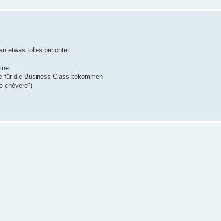
.
 etwas tolles berichtet.
ine:
ade für die Business Class bekommen
e chévere")