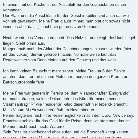
In einem Teil der Küche ist der Anschluß für den Gasbackofen schon
vorhanden.
Der Platz und die Anschlüsse für den Geschirrspüler sind auch da, wie
von mir gewünscht. Meine Frau glaubt immer, man braucht sowas nicht,
wenn es aber da ist, macht sie gerne davon Gebrauch.
Heute wurde das Vordach erneuert. Das Holz ist aufgelegt, die Dachziegel
liegen. Sieht prima aus.
Morgen muß noch der Ablauf der Dachrinne angeschlossen werden (hier
ist das Luxus), die wir gefordert haben. Normalerweise läuft das
Regenwasser vom Dach einfach auf den Gehweg und das wars.
Ich kann keinen Bauschutt mehr sehen. Meine Frau muß den Senior
anrufen, damit er mit seinem Motocarro morgen den ganzen Kram zur
Bauschuttdeponie fährt.
Meine Frau war gestern in Pereira bei dem Visabeschaffer “Emigrando”
um nachzufragen, welche Dokumente das Büro für meinen neuen
Visumsantrag "R" wie "residente" -also dauerhaft hier lebend- braucht.
Mein Visum M (Einwanderer) läuft im November ab.
Ferner fragte sie nach ihrer Reisemöglichkeit nach den USA, New Jersey.
Francisco schickt ihr das Geld für die Reise, denn wir stemmen das im
Moment nicht auch noch. Warum?
Sein Pass ist anscheinend abgelaufen und die Botschaft kriegt keinen
neuen ran bis Ende Mai. Vielleicht ist es ja auch ein anderer Grund,