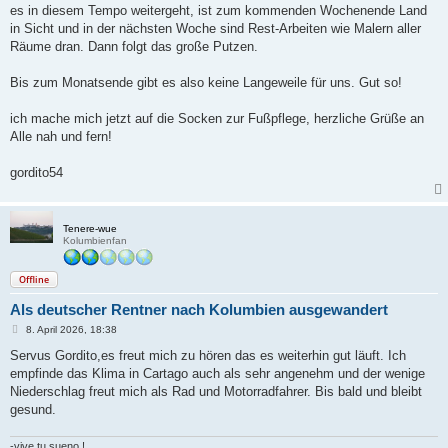
es in diesem Tempo weitergeht, ist zum kommenden Wochenende Land
in Sicht und in der nächsten Woche sind Rest-Arbeiten wie Malern aller
Räume dran. Dann folgt das große Putzen.
Bis zum Monatsende gibt es also keine Langeweile für uns. Gut so!
ich mache mich jetzt auf die Socken zur Fußpflege, herzliche Grüße an
Alle nah und fern!
gordito54
Tenere-wue
Kolumbienfan
Offline
Als deutscher Rentner nach Kolumbien ausgewandert
B
8. April 2026, 18:38
e
i
Servus Gordito,es freut mich zu hören das es weiterhin gut läuft. Ich
t
empfinde das Klima in Cartago auch als sehr angenehm und der wenige
r
a
Niederschlag freut mich als Rad und Motorradfahrer. Bis bald und bleibt
g
gesund.
-vive tu sueno !