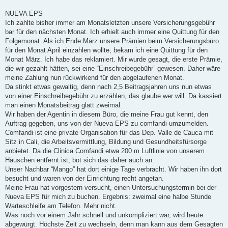
NUEVA EPS
Ich zahlte bisher immer am Monatsletzten unsere Versicherungsgebühr
bar für den nächsten Monat. Ich erhielt auch immer eine Quittung für den
Folgemonat. Als ich Ende März unsere Prämien beim Versicherungsbüro
für den Monat April einzahlen wollte, bekam ich eine Quittung für den
Monat März. Ich habe das reklamiert. Mir wurde gesagt, die erste Prämie,
die wir gezahlt hätten, sei eine “Einschreibegebühr” gewesen. Daher wäre
meine Zahlung nun rückwirkend für den abgelaufenen Monat.
Da stinkt etwas gewaltig, denn nach 2,5 Beitragsjahren uns nun etwas
von einer Einschreibegebühr zu erzählen, das glaube wer will. Da kassiert
man einen Monatsbeitrag glatt zweimal.
Wir haben der Agentin in diesem Büro, die meine Frau gut kennt, den
Auftrag gegeben, uns von der Nueva EPS zu comfandi umzumelden.
Comfandi ist eine private Organisation für das Dep. Valle de Cauca mit
Sitz in Cali, die Arbeitsvermittlung, Bildung und Gesundheitsfürsorge
anbietet. Da die Clinica Comfandi etwa 200 m Luftlinie von unserem
Häuschen entfernt ist, bot sich das daher auch an.
Unser Nachbar “Mango” hat dort einige Tage verbracht. Wir haben ihn dort
besucht und waren von der Einrichtung recht angetan.
Meine Frau hat vorgestern versucht, einen Untersuchungstermin bei der
Nueva EPS für mich zu buchen. Ergebnis: zweimal eine halbe Stunde
Warteschleife am Telefon. Mehr nicht.
Was noch vor einem Jahr schnell und unkompliziert war, wird heute
abgewürgt. Höchste Zeit zu wechseln, denn man kann aus dem Gesagten