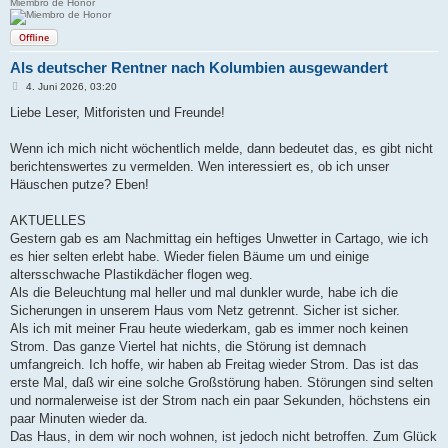
Miembro de Honor
Offline
Als deutscher Rentner nach Kolumbien ausgewandert
B
4. Juni 2026, 03:20
e
i
Liebe Leser, Mitforisten und Freunde!
t
r
a
Wenn ich mich nicht wöchentlich melde, dann bedeutet das, es gibt nicht
g
berichtenswertes zu vermelden. Wen interessiert es, ob ich unser
Häuschen putze? Eben!
AKTUELLES
Gestern gab es am Nachmittag ein heftiges Unwetter in Cartago, wie ich
es hier selten erlebt habe. Wieder fielen Bäume um und einige
altersschwache Plastikdächer flogen weg.
Als die Beleuchtung mal heller und mal dunkler wurde, habe ich die
Sicherungen in unserem Haus vom Netz getrennt. Sicher ist sicher.
Als ich mit meiner Frau heute wiederkam, gab es immer noch keinen
Strom. Das ganze Viertel hat nichts, die Störung ist demnach
umfangreich. Ich hoffe, wir haben ab Freitag wieder Strom. Das ist das
erste Mal, daß wir eine solche Großstörung haben. Störungen sind selten
und normalerweise ist der Strom nach ein paar Sekunden, höchstens ein
paar Minuten wieder da.
Das Haus, in dem wir noch wohnen, ist jedoch nicht betroffen. Zum Glück