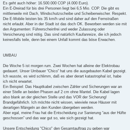
Es geht auch höher: 16.500.000 COP (4.000 Euro).
Ein E-Dreirad für bis drei Personen liegt bei 6,5 Mio. COP. Die gibt es
mittlerweile mit Dach, Windschutzscheibe und Scheibenwischer. Respekt.
Die E-Mobile leisten bis 35 km/h und sind daher auf den Fernstraßen
nicht erlaubt. Aber in der Stadt ist das doch OK. Beworben werden sie mit
den Argumenten: Führerscheinfrei und weder Zulassung oder
Versicherung sind nötig. Das sind natürlich Kaufanreize, die ich jedoch
keinesfalls teile, denn bei einem Unfall kommt das böse Erwachen.
UMBAU
Die Woche 5 ist morgen rum. Zwei Wochen hat alleine der Elektrobau
gedauert. Unser Umbauer “Chico” hat uns die ausgebauten Kabel gezeigt.
Ich wusste, es wird schlimm, daß es aber derart katastrophal ist, habe
ich nicht erwartet.
Ein Beispiel: Das Hauptkabel zwischen Zähler und Sicherungen war an
einer Stelle an beiden Phasen auf 2 cm ohne Mantel. Die Kabel lagen
also blank an der gleichen Stelle und das VOR der Sicherung!
Brandgefährlich. Ich möchte nicht wissen, wieviele neue Häuser mit
derartigen Mängeln an den Kunden übergeben werden.
Aber egal, meine Frau hat die Entscheidung zur Sanierung “aus der Hüfte
geschossen” und das war gut so, wie sich gezeigt hat.
Unsere Entscheidung "Chico" den Gesamtauftrag zu geben war