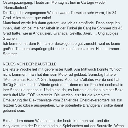
Osterspaziergang. Heute am Montag ist hier in Cartago wieder
"Normalbetrieb".
Die Tage der vergangenen Woche waren Teilweise sehr warm, bis 34
Grad. Alles stöhnt: que calor!
Manchmal werde ich dann gefragt, wie ich es empfinde. Dann sage ich
ihnen, daß ich bei meiner Arbeit in der Türkei (in Can) im Sommer bis 43
Grad hatte, wie in Andalusien, Granada, Sevilla, Jaen, ... Ungläubiges
Staunen.
Ich komme mit dem Klima hier deswegen so gut zurecht, weil es keine
großen Temperatursprünge gibt und keine Jahreszeiten. Hier ist immer
Sommer.
NEUES VON DER BAUSTELLE
Die letzte Woche lief mit gebremster Kraft. Am Mittwoch konnte "Chico"
nicht kommen, man hat ihm sein Motorrad geklaut. Samstag hatte er
"Montezumas Rache". Shit happens. Aber sein Adlatus war da und hat
fleißig Schlitze in die Wände gestemmt, denn meine Frau hat nochmal in
ihre Schatulle geschaut. Und siehe da, es hatten sich doch in einer Ecke
noch drei Mio. COP versteckt. Die werden jetzt für die komplette
Erneuerung der Elektroanlage vom Zähler des Energieversorgers bis zur
letzten Steckdose ausgegeben. Eine potentielle Brandgefahr sollte damit
gebannt sein.
Bis auf dem neuen Waschtisch, der heute kommen soll, und die
Acrylglastüren der Dusche sind alle Spielsachen auf der Baustelle. Wenn