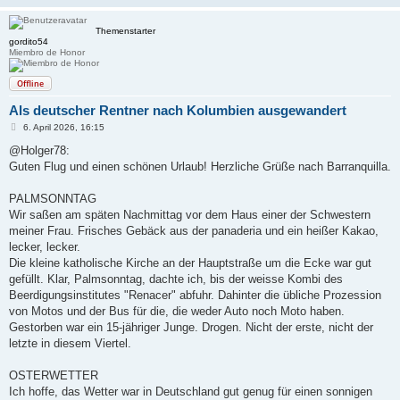
Themenstarter
gordito54
Miembro de Honor
Offline
Als deutscher Rentner nach Kolumbien ausgewandert
B
6. April 2026, 16:15
e
i
@Holger78:
t
Guten Flug und einen schönen Urlaub! Herzliche Grüße nach Barranquilla.
r
a
g
PALMSONNTAG
Wir saßen am späten Nachmittag vor dem Haus einer der Schwestern
meiner Frau. Frisches Gebäck aus der panaderia und ein heißer Kakao,
lecker, lecker.
Die kleine katholische Kirche an der Hauptstraße um die Ecke war gut
gefüllt. Klar, Palmsonntag, dachte ich, bis der weisse Kombi des
Beerdigungsinstitutes "Renacer" abfuhr. Dahinter die übliche Prozession
von Motos und der Bus für die, die weder Auto noch Moto haben.
Gestorben war ein 15-jähriger Junge. Drogen. Nicht der erste, nicht der
letzte in diesem Viertel.
OSTERWETTER
Ich hoffe, das Wetter war in Deutschland gut genug für einen sonnigen