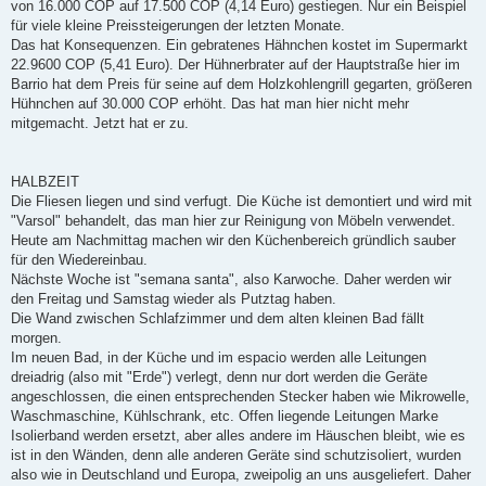
von 16.000 COP auf 17.500 COP (4,14 Euro) gestiegen. Nur ein Beispiel
für viele kleine Preissteigerungen der letzten Monate.
Das hat Konsequenzen. Ein gebratenes Hähnchen kostet im Supermarkt
22.9600 COP (5,41 Euro). Der Hühnerbrater auf der Hauptstraße hier im
Barrio hat dem Preis für seine auf dem Holzkohlengrill gegarten, größeren
Hühnchen auf 30.000 COP erhöht. Das hat man hier nicht mehr
mitgemacht. Jetzt hat er zu.
HALBZEIT
Die Fliesen liegen und sind verfugt. Die Küche ist demontiert und wird mit
"Varsol" behandelt, das man hier zur Reinigung von Möbeln verwendet.
Heute am Nachmittag machen wir den Küchenbereich gründlich sauber
für den Wiedereinbau.
Nächste Woche ist "semana santa", also Karwoche. Daher werden wir
den Freitag und Samstag wieder als Putztag haben.
Die Wand zwischen Schlafzimmer und dem alten kleinen Bad fällt
morgen.
Im neuen Bad, in der Küche und im espacio werden alle Leitungen
dreiadrig (also mit "Erde") verlegt, denn nur dort werden die Geräte
angeschlossen, die einen entsprechenden Stecker haben wie Mikrowelle,
Waschmaschine, Kühlschrank, etc. Offen liegende Leitungen Marke
Isolierband werden ersetzt, aber alles andere im Häuschen bleibt, wie es
ist in den Wänden, denn alle anderen Geräte sind schutzisoliert, wurden
also wie in Deutschland und Europa, zweipolig an uns ausgeliefert. Daher