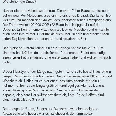
Wie stehen die Dinge?
Nun ist die erste Arbeitswoche rum. Die erste Fuhre Bauschutt ist auch
schon weg. Per Motocarro, also ein motorisiertes Dreirad. Die fahren hier
viel rum und machen den Großteil des innerstädtischen Transportes aus.
Der Fahrer wollte 100.000 COP (22 Euro) incl. Kippgebühr auf der
Deponie. Er kennt meine Frau noch als kleines Mädchen und er kannte
auch noch ihre Mutter. Er dürfte deutlich über 70 sein und arbeitet noch
jeden Tag körperlich hart, denn auf- und abladen muß er.
Das typische Einfamilienhaus hier in Cartago hat die Maße 6X12 m.
Unseres hat 6X11m, das reicht für ein Rentnerpaar. Es ist ebenerdig,
einen
Keller
hat hier keiner. Eine erste Etage haben und wollten wir auch
nicht.
Dieser Haustyp ist der Länge nach geteilt. Eine Seite besteht aus einem
langen Raum von vorne bis hinten. Das ist normalerweise Eßzimmer und
Wohnbereich. Üblich ist es hier auch, das Auto abends mit rein zu
nehmen, daher ist die Eingangstür ein dreiflügeliges Alu-Tor. Bei uns
endet dieser große Raum an einem Zimmer, das links neben dem
espacio, also dem Hauswirtschaftsbereich, liegt. Beide Hälften sind
gleich groß, also je 3m breit.
Da im espacio Strom, Erdgas und Wasser sowie eine geeignete
Abwasserleitung liegen, war es naheliegend, den unmittelbar