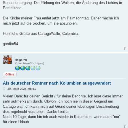
Sonnenuntergang. Die Färbung der Wolken, die Änderung des Lichtes in
Pastelltöne.
Die Kirche meiner Frau endet jetzt am Palmsonntag. Daher mache ich
mich jetzt auf die Socken, um sie abzuholen.
Herzliche Grüße aus Cartago/Valle, Colombia.
gordito54
Holger78
Kolumbien-Süchtige(r)
Offline
Als deutscher Rentner nach Kolumbien ausgewandert
B
30. März 2026, 05:51
e
i
Vielen Dank für deinen Bericht / für deine Berichte. Ich lese diese immer
t
sehr aufmerksam durch. Obwohl ich noch nie in dieser Gegend um
r
a
Cartago war, ich kann mich auf Grund deiner lebendigen Beschreibung
g
dies regelrecht vorstellen. Danke hierfür.
Noch 10 Tage, dann bin ich auch wieder in Kolumbien, wenn auch "nur"
für einen Urlaub.