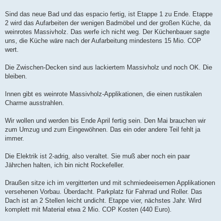
Sind das neue Bad und das espacio fertig, ist Etappe 1 zu Ende. Etappe
2 wird das Aufarbeiten der wenigen Badmöbel und der großen Küche, da
weinrotes Massivholz. Das werfe ich nicht weg. Der Küchenbauer sagte
uns, die Küche wäre nach der Aufarbeitung mindestens 15 Mio. COP
wert.
Die Zwischen-Decken sind aus lackiertem Massivholz und noch OK. Die
bleiben.
Innen gibt es weinrote Massivholz-Applikationen, die einen rustikalen
Charme ausstrahlen.
Wir wollen und werden bis Ende April fertig sein. Den Mai brauchen wir
zum Umzug und zum Eingewöhnen. Das ein oder andere Teil fehlt ja
immer.
Die Elektrik ist 2-adrig, also veraltet. Sie muß aber noch ein paar
Jährchen halten, ich bin nicht Rockefeller.
Draußen sitze ich im vergitterten und mit schmiedeeisernen Applikationen
versehenen Vorbau. Überdacht. Parkplatz für Fahrrad und Roller. Das
Dach ist an 2 Stellen leicht undicht. Etappe vier, nächstes Jahr. Wird
komplett mit Material etwa 2 Mio. COP Kosten (440 Euro).