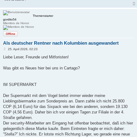
Themenstarter
gordito54
Miembro de Honor
Offline
Als deutscher Rentner nach Kolumbien ausgewandert
B
25. April 2026, 02:23
e
i
Liebe Leser, Freunde und Mitforisten!
t
r
a
Was gibt es Neues hier bei uns in Cartago?
g
IM SUPERMARKT
Der Supermarkt mit dem Vogel bietet immer wieder meine
Lieblingsbiermarke zum Sonderpreis an. Dann zahle ich nicht 25.800
COP (6,14 Euro) für das Sixpack wie bei den anderen, sondern 19.130
COP (4,56 Euro). Daher bin ich vor einigen Tagen zur Filiale in der 4.
Straße gefahren.
Der security-Mitarbeiter am Eingang hat offenbar beobachtet, daß ich hier
gelegentlich diese Marke kaufe. Beim Eintreten fragte er mich daher:
“Stella?” Ich nickte. Er lotste mich Richtung Lager, wo gerade eine neue