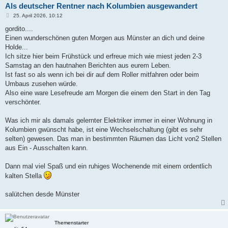
Als deutscher Rentner nach Kolumbien ausgewandert
B
25. April 2026, 10:12
e
i
gordito....
t
Einen wunderschönen guten Morgen aus Münster an dich und deine
r
a
Holde...
g
Ich sitze hier beim Frühstück und erfreue mich wie miest jeden 2-3
Samstag an den hautnahen Berichten aus eurem Leben.
Ist fast so als wenn ich bei dir auf dem Roller mitfahren oder beim
Umbaus zusehen würde.
Also eine ware Lesefreude am Morgen die einem den Start in den Tag
verschönter.
Was ich mir als damals gelernter Elektriker immer in einer Wohnung in
Kolumbien gwünscht habe, ist eine Wechselschaltung (gibt es sehr
selten) gewesen. Das man in bestimmten Räumen das Licht von2 Stellen
aus Ein - Ausschalten kann.
Dann mal viel Spaß und ein ruhiges Wochenende mit einem ordentlich
kalten Stella
salütchen desde Münster
Themenstarter