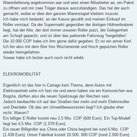
Warenlieferung angekommen war und wies einen Mitarbeiter an, ein Paket
zu öffnen und mir zwei Träger daraus auszuhändigen. Das hat der auch
gemacht, wobei er über den ganzen Warenstapel klettern musste.
Ich habe mich bedankt, an der Kasse gezahlt und meinen Einkauf im
Roller verstaut. Da der Supermarkt gegenüber der dortigen Hühnerbraterei
liegt, hat der Alte, der dort immer unseren Roller putzt, die Gelegenheit
am Schopf gepackt, und ist über das parkende Fahrzeug “hergefallen”.
Die 10.000 COP habe ich ihm gerne dafür gegeben. Er ist ein armer Kerl.
Ich bin also mit dem Bier fürs Wochenende und frisch geputzten Roller
wieder heimgefahren.
Sowas habe ich bisher auch noch nicht erlebt.
ELEKROMOBILITÄT
Eigentlich ist das hier in Cartago kein Thema, denn Autos mit
Elektroantrieb sehe ich fast nie und wenn haben sie ein Kennzeichen aus
Bogota, dürften also die neuen Spielzeuge der Reichen sein.
Jedoch beobachte ich auf den Straßen hier mehr und mehr Elektroroller
und Dreiräder. Ob das am Umweltbewusstsein liegt? Ich glaube eher
nicht. Warum?
Ein billiger E-Roller kostet neu 2,5 Mio. COP (600 Euro). Ein Top-Modell
liegt bei 4,5 Mio. COP (1.079 Euro).
Ein neuer Billigroller aus China oder China beginnt bei rund 6 Mio. COP
(1.439 Euro). Unser Fabrikat kostet 10.500. 000 COP (rund 2.500 Euro).