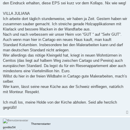
den Eindruck erhalten, diese EPS sei kurz vor dem Kollaps. Nix wie weg!
VILLA JULIANA
Ich arbeite dort täglich stundenweise, wir haben ja Zeit. Gestern haben wir
zusammen sauber gemacht. Ich streiche gerade Holzapplikationen mit
Klarlack und bessere Macken in der Wandfarbe aus.
Nach und nach verbessern wir unser Heim von “GUT “ auf “Sehr GUT”.
Auch wenn man hier in Cartago ein neues Haus kauft, man kauft
Standard Kolumbien. Insbesondere bei den Malerarbeiten kann und darf
man deutschen Standard nicht anlegen.
Wer allerdings das nötige Kleingeld hat, kriegt in neuen Wohntürmen in
Cerritos (das liegt auf halbem Weg zwischen Cartago und Pereira) auch
europäischen Standard. Da legst du für ein Riesenappartement aber auch
mindestens eine Viertelmillion hin. Euro.
Willst du hier in der freien Wildbahn in Cartago gute Malerarbeiten, mach’s
selber.
Wer kann, lässt seine neue Küche aus der Schweiz einfliegen, natürlich
mit Monteur. Respekt.
Ich muß los, meine Holde von der Kirche abholen. Seid alle herzlich
gegrüßt!
Themenstarter
gordito54