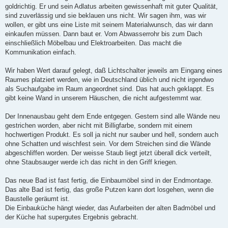
goldrichtig. Er und sein Adlatus arbeiten gewissenhaft mit guter Qualität,
sind zuverlässig und sie beklauen uns nicht. Wir sagen ihm, was wir
wollen, er gibt uns eine Liste mit seinem Materialwunsch, das wir dann
einkaufen müssen. Dann baut er. Vom Abwasserrohr bis zum Dach
einschließlich Möbelbau und Elektroarbeiten. Das macht die
Kommunikation einfach.
Wir haben Wert darauf gelegt, daß Lichtschalter jeweils am Eingang eines
Raumes platziert werden, wie in Deutschland üblich und nicht irgendwo
als Suchaufgabe im Raum angeordnet sind. Das hat auch geklappt. Es
gibt keine Wand in unserem Häuschen, die nicht aufgestemmt war.
Der Innenausbau geht dem Ende entgegen. Gestern sind alle Wände neu
gestrichen worden, aber nicht mit Billigfarbe, sondern mit einem
hochwertigen Produkt. Es soll ja nicht nur sauber und hell, sondern auch
ohne Schatten und wischfest sein. Vor dem Streichen sind die Wände
abgeschliffen worden. Der weisse Staub liegt jetzt überall dick verteilt,
ohne Staubsauger werde ich das nicht in den Griff kriegen.
Das neue Bad ist fast fertig, die Einbaumöbel sind in der Endmontage.
Das alte Bad ist fertig, das große Putzen kann dort losgehen, wenn die
Baustelle geräumt ist.
Die Einbauküche hängt wieder, das Aufarbeiten der alten Badmöbel und
der Küche hat supergutes Ergebnis gebracht.