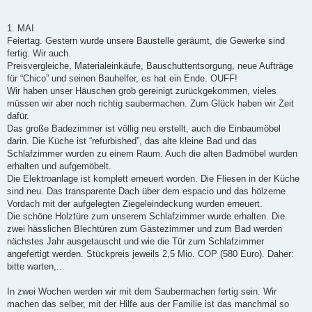
1. MAI
Feiertag. Gestern wurde unsere Baustelle geräumt, die Gewerke sind
fertig. Wir auch.
Preisvergleiche, Materialeinkäufe, Bauschuttentsorgung, neue Aufträge
für “Chico” und seinen Bauhelfer, es hat ein Ende. OUFF!
Wir haben unser Häuschen grob gereinigt zurückgekommen, vieles
müssen wir aber noch richtig saubermachen. Zum Glück haben wir Zeit
dafür.
Das große Badezimmer ist völlig neu erstellt, auch die Einbaumöbel
darin. Die Küche ist “refurbished”, das alte kleine Bad und das
Schlafzimmer wurden zu einem Raum. Auch die alten Badmöbel wurden
erhalten und aufgemöbelt.
Die Elektroanlage ist komplett erneuert worden. Die Fliesen in der Küche
sind neu. Das transparente Dach über dem espacio und das hölzerne
Vordach mit der aufgelegten Ziegeleindeckung wurden erneuert.
Die schöne Holztüre zum unserem Schlafzimmer wurde erhalten. Die
zwei hässlichen Blechtüren zum Gästezimmer und zum Bad werden
nächstes Jahr ausgetauscht und wie die Tür zum Schlafzimmer
angefertigt werden. Stückpreis jeweils 2,5 Mio. COP (580 Euro). Daher:
bitte warten,..
In zwei Wochen werden wir mit dem Saubermachen fertig sein. Wir
machen das selber, mit der Hilfe aus der Familie ist das manchmal so