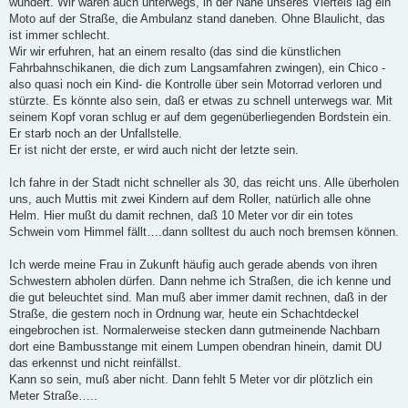
wundert. Wir waren auch unterwegs, in der Nähe unseres Viertels lag ein
Moto auf der Straße, die Ambulanz stand daneben. Ohne Blaulicht, das
ist immer schlecht.
Wir wir erfuhren, hat an einem resalto (das sind die künstlichen
Fahrbahnschikanen, die dich zum Langsamfahren zwingen), ein Chico -
also quasi noch ein Kind- die Kontrolle über sein Motorrad verloren und
stürzte. Es könnte also sein, daß er etwas zu schnell unterwegs war. Mit
seinem Kopf voran schlug er auf dem gegenüberliegenden Bordstein ein.
Er starb noch an der Unfallstelle.
Er ist nicht der erste, er wird auch nicht der letzte sein.
Ich fahre in der Stadt nicht schneller als 30, das reicht uns. Alle überholen
uns, auch Muttis mit zwei Kindern auf dem Roller, natürlich alle ohne
Helm. Hier mußt du damit rechnen, daß 10 Meter vor dir ein totes
Schwein vom Himmel fällt….dann solltest du auch noch bremsen können.
Ich werde meine Frau in Zukunft häufig auch gerade abends von ihren
Schwestern abholen dürfen. Dann nehme ich Straßen, die ich kenne und
die gut beleuchtet sind. Man muß aber immer damit rechnen, daß in der
Straße, die gestern noch in Ordnung war, heute ein Schachtdeckel
eingebrochen ist. Normalerweise stecken dann gutmeinende Nachbarn
dort eine Bambusstange mit einem Lumpen obendran hinein, damit DU
das erkennst und nicht reinfällst.
Kann so sein, muß aber nicht. Dann fehlt 5 Meter vor dir plötzlich ein
Meter Straße…..