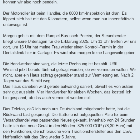
können wir also noch pendeln.
Der Motorroller ist beim Händler, die 8000 km-Inspektion ist dran. Es
läppert sich halt mit den Kilometern, selbst wenn man nur innerstädtisch
unterwegs ist.
Morgen geht’s mit dem Rumpel-Bus nach Pereira, der Steuerberater
kriegt unsere Unterlagen für die Erklärung 2025. Um 11 Uhr treffen wir uns
dort, um 16 Uhr hat meine Frau wieder einen Kontroll-Termin in der
Dentalklinik hier in Cartago. Es wird also morgen keine Langeweile geben.
Die Handwerker sind weg, die letzte Rechnung ist bezahlt. Ufff!
Wir sind jetzt bereits fünfmal gefragt worden, ob wir vermieten wollen. Wir
nicht, aber ein Haus schräg gegenüber stand zur Vermietung an. Nach 2
Tagen war das Schild weg.
Das Haus daneben wird gerade aufwändig saniert, obwohl es von außen
sehr gut aussieht. Vier Handwerker für sieben Wochen, das kostet! Ich
bin gespannt, ob das auch vermietet werden soll.
Das Telefon, daß ich noch aus Deutschland mitgebracht hatte, hat die
Rückwand fast gesprengt. Die Batterie ist aufgequollen. Also fix beim
Versandhandel was passendes Neues gekauft. Innerhalb von 24 Stunden
hatte ich das neue Gerät in den Händen. 325.000 COP (78,30 Euro) mit
den Funktionen, die ich brauche vom Traditionshersteller aus den USA.
Hoffentlich hält das Ding wieder 5 Jahre.