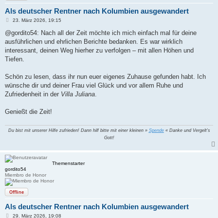
Als deutscher Rentner nach Kolumbien ausgewandert
B
23. März 2026, 19:15
e
i
@gordito54: Nach all der Zeit möchte ich mich einfach mal für deine
t
ausführlichen und ehrlichen Berichte bedanken. Es war wirklich
r
a
interessant, deinen Weg hierher zu verfolgen – mit allen Höhen und
g
Tiefen.
Schön zu lesen, dass ihr nun euer eigenes Zuhause gefunden habt. Ich
wünsche dir und deiner Frau viel Glück und vor allem Ruhe und
Zufriedenheit in der
Villa Juliana
.
Genießt die Zeit!
Du bist mit unserer Hilfe zufrieden! Dann hilf bitte mit einer kleinen »
Spende
« Danke und Vergelt's
Gott!
Themenstarter
gordito54
Miembro de Honor
Offline
Als deutscher Rentner nach Kolumbien ausgewandert
B
29. März 2026, 19:08