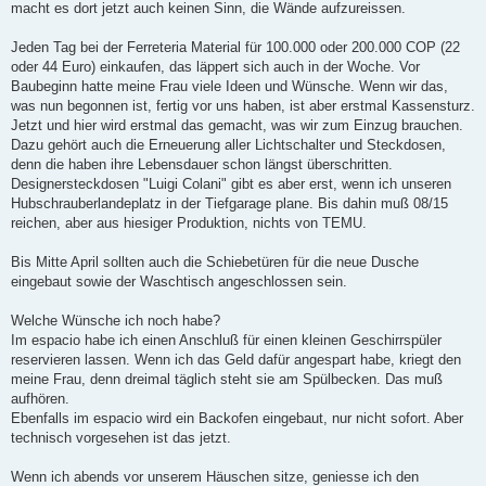
macht es dort jetzt auch keinen Sinn, die Wände aufzureissen.
Jeden Tag bei der Ferreteria Material für 100.000 oder 200.000 COP (22
oder 44 Euro) einkaufen, das läppert sich auch in der Woche. Vor
Baubeginn hatte meine Frau viele Ideen und Wünsche. Wenn wir das,
was nun begonnen ist, fertig vor uns haben, ist aber erstmal Kassensturz.
Jetzt und hier wird erstmal das gemacht, was wir zum Einzug brauchen.
Dazu gehört auch die Erneuerung aller Lichtschalter und Steckdosen,
denn die haben ihre Lebensdauer schon längst überschritten.
Designersteckdosen "Luigi Colani" gibt es aber erst, wenn ich unseren
Hubschrauberlandeplatz in der Tiefgarage plane. Bis dahin muß 08/15
reichen, aber aus hiesiger Produktion, nichts von TEMU.
Bis Mitte April sollten auch die Schiebetüren für die neue Dusche
eingebaut sowie der Waschtisch angeschlossen sein.
Welche Wünsche ich noch habe?
Im espacio habe ich einen Anschluß für einen kleinen Geschirrspüler
reservieren lassen. Wenn ich das Geld dafür angespart habe, kriegt den
meine Frau, denn dreimal täglich steht sie am Spülbecken. Das muß
aufhören.
Ebenfalls im espacio wird ein Backofen eingebaut, nur nicht sofort. Aber
technisch vorgesehen ist das jetzt.
Wenn ich abends vor unserem Häuschen sitze, geniesse ich den