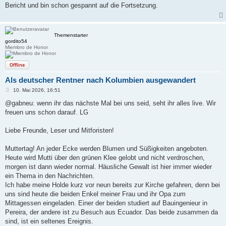
t
Bericht und bin schon gespannt auf die Fortsetzung.
r
a
g
Themenstarter
gordito54
Miembro de Honor
Offline
Als deutscher Rentner nach Kolumbien ausgewandert
B
10. Mai 2026, 16:51
e
i
@gabneu: wenn ihr das nächste Mal bei uns seid, seht ihr alles live. Wir
t
freuen uns schon darauf. LG
r
a
g
Liebe Freunde, Leser und Mitforisten!
Muttertag! An jeder Ecke werden Blumen und Süßigkeiten angeboten.
Heute wird Mutti über den grünen Klee gelobt und nicht verdroschen,
morgen ist dann wieder normal. Häusliche Gewalt ist hier immer wieder
ein Thema in den Nachrichten.
Ich habe meine Holde kurz vor neun bereits zur Kirche gefahren, denn bei
uns sind heute die beiden Enkel meiner Frau und ihr Opa zum
Mittagessen eingeladen. Einer der beiden studiert auf Bauingenieur in
Pereira, der andere ist zu Besuch aus Ecuador. Das beide zusammen da
sind, ist ein seltenes Ereignis.