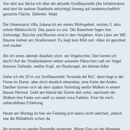
Von dort aus blicke ich über die aktuelle Großbaustelle (die Infratstruktur
wird dort für weitere Stadtteile ertüchtigt) hinweg auf landwirtschaftlich
genutzte Fläche. Dahinter: Wald.
Die Urbanisacio Villa Juliana ist ein reines Wohngebiet, estrato 3, also
untere Mittelschicht. Das passt zu uns. Die Bewohner fegen ihre
Gehsteige, Büsche und Blumen sind in den Vorgärten. Kein Lärm am WE.
Bäume stehen am Straßenrand. Es liegt kein Müll rum. Alles ist geordnet
und sauber.
Als ich eines abends draußen sitze: ein Vogelschrei. Den kenne ich
doch? Auf der Straßenlaterne neben unserem Häuschen saß ein Vogel:
braunes Gefieder, weißer Kopf, ein Raubvogel, ein kleiner Adler.
Gehe ich die 20 m zur Großbaustelle “Avenida del Rio”, dann liegt in der
Ferne im Dunst, aber doch deutlich erkennbar, eine Kette der Anden.
Darüber türmen sich ab dem späten Vormittag weiße Wolken in einem
blauen Himmel. Geht am Abend die Sonne dort unter, wechseln die
Wolken ihre Farbe von weiß zu einem rosa Farbton. Eine für mich
unbezahlbare Erfahrung.
Heute am Montag ist hier ein Feiertag (ich weiss nicht welcher), jedoch
war die Müllabfuhr schon da.
Ab morgen ist wieder Baustelle angesagt. Meine Frau ist der Manager.