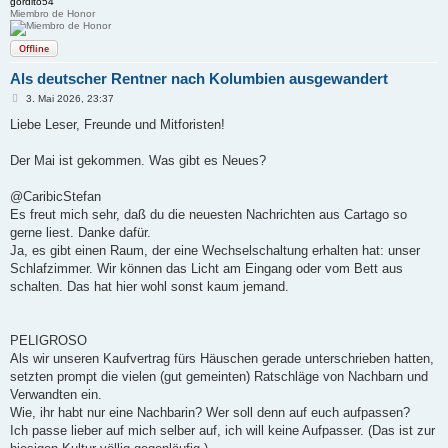
gordito54
Miembro de Honor
Offline
Als deutscher Rentner nach Kolumbien ausgewandert
B
3. Mai 2026, 23:37
e
i
Liebe Leser, Freunde und Mitforisten!
t
r
a
Der Mai ist gekommen. Was gibt es Neues?
g
@CaribicStefan
Es freut mich sehr, daß du die neuesten Nachrichten aus Cartago so
gerne liest. Danke dafür.
Ja, es gibt einen Raum, der eine Wechselschaltung erhalten hat: unser
Schlafzimmer. Wir können das Licht am Eingang oder vom Bett aus
schalten. Das hat hier wohl sonst kaum jemand.
PELIGROSO
Als wir unseren Kaufvertrag fürs Häuschen gerade unterschrieben hatten,
setzten prompt die vielen (gut gemeinten) Ratschläge von Nachbarn und
Verwandten ein.
Wie, ihr habt nur eine Nachbarin? Wer soll denn auf euch aufpassen?
Ich passe lieber auf mich selber auf, ich will keine Aufpasser. (Das ist zur