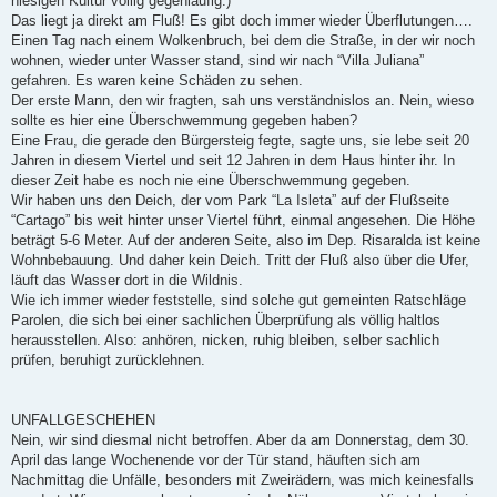
hiesigen Kultur völlig gegenläufig.)
Das liegt ja direkt am Fluß! Es gibt doch immer wieder Überflutungen….
Einen Tag nach einem Wolkenbruch, bei dem die Straße, in der wir noch
wohnen, wieder unter Wasser stand, sind wir nach “Villa Juliana”
gefahren. Es waren keine Schäden zu sehen.
Der erste Mann, den wir fragten, sah uns verständnislos an. Nein, wieso
sollte es hier eine Überschwemmung gegeben haben?
Eine Frau, die gerade den Bürgersteig fegte, sagte uns, sie lebe seit 20
Jahren in diesem Viertel und seit 12 Jahren in dem Haus hinter ihr. In
dieser Zeit habe es noch nie eine Überschwemmung gegeben.
Wir haben uns den Deich, der vom Park “La Isleta” auf der Flußseite
“Cartago” bis weit hinter unser Viertel führt, einmal angesehen. Die Höhe
beträgt 5-6 Meter. Auf der anderen Seite, also im Dep. Risaralda ist keine
Wohnbebauung. Und daher kein Deich. Tritt der Fluß also über die Ufer,
läuft das Wasser dort in die Wildnis.
Wie ich immer wieder feststelle, sind solche gut gemeinten Ratschläge
Parolen, die sich bei einer sachlichen Überprüfung als völlig haltlos
herausstellen. Also: anhören, nicken, ruhig bleiben, selber sachlich
prüfen, beruhigt zurücklehnen.
UNFALLGESCHEHEN
Nein, wir sind diesmal nicht betroffen. Aber da am Donnerstag, dem 30.
April das lange Wochenende vor der Tür stand, häuften sich am
Nachmittag die Unfälle, besonders mit Zweirädern, was mich keinesfalls