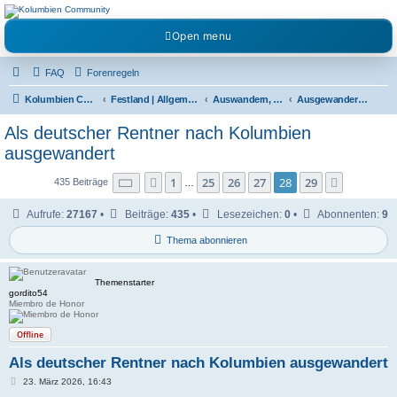
Kolumbienforum - Das
Open menu
grosse Forum der
Freunde Kolumbiens
FAQ
Forenregeln
Reisen, Auswandern, Kultur, Politik, Geschichte und Visum in Kolumbien und Venezuela.
Austausch, Erfahrungen und Gemeinschaft im Kolumbienforum
Kolumbien Community
Festland | Allgemeine Fragen
Auswandern, Leben & Arbeiten in Kolumbien
Ausgewandert nach Kolumbien | Auswanderer berichten
Als deutscher Rentner nach Kolumbien
ausgewandert
Seite
28
von
29
1
25
26
27
28
29
Vorherige
Nächste
435 Beiträge
…
Aufrufe:
27167
•
Beiträge:
435
•
Lesezeichen:
0
•
Abonnenten:
9
Thema abonnieren
Themenstarter
gordito54
Miembro de Honor
Offline
Als deutscher Rentner nach Kolumbien ausgewandert
B
23. März 2026, 16:43
e