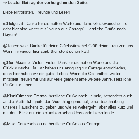
i
⇒ Letzter Beitrag der vorhergehenden Seite:
t
r
Liebe Mitforisten, Freunde und Leser!
a
g
@Holger78: Danke für die netten Worte und deine Glückwünsche. Es
geht hier also weiter mit “Neues aus Cartago”. Herzliche Grüße nach
Bayern!
@Tenere-wue: Danke für deine Glückwünsche! Grüß deine Frau von uns.
Wenn ihr wieder hier seid: Bier steht schon kalt!
@Don Maximo: Vielen, vielen Dank für die netten Worte und die
Glückwünsche! Ja, wir haben uns endgültig für Cartago entschieden,
denn hier haben wir ein gutes Leben. Wenn die Gesundheit weiter
mitspielt, freuen wir uns auf viele gemeinsame weitere Jahre. Herzliche
Grüße zur Finca!
@KinniCrimson: Erstmal herzliche Grüße nach Leipzig, besonders auch
an die Mutti. Ich greife den Vorschlag gerne auf, eine Beschreibung
unseres Häuschens zu geben und wie es weitergeht, aber alles kurz und
mit dem Blick auf die kolumbianischen Umstände hierzulande.
@Max: Dankeschön und herzliche Grüße aus Cartago!