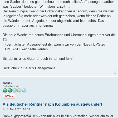
eine Sache, denn es gibt durchaus unterschiedlich Auffassungen darüber,
was “sauber “ bedeutet. Wir haben ja Zeit….
Der Reinigungsaufwand bei Holzapplikationen ist enorm, denn die werden
ja regelmäßig mehr oder weniger mit gestrichen, wenn frische Farbe an
die Wände kommt. Abgedeckt oder abgeklebt wird hier nichts. Das
passiert mir aber auch nur einmal.
Die neue Woche mit neuen Erfahrungen und Überraschungen steht vor de
Tür.
In der nächsten Ausgabe lest ihr, warum wir von der Nueva EPS zu
COMFANDI wechseln werden.
Bis dahin: alles Gute für euch in nah und fern!
Herzliche Grüße aus Cartago/Valle
gabneu
Kolumbienfan
Offline
Als deutscher Rentner nach Kolumbien ausgewandert
B
4. Mai 2026, 10:03
e
i
Danke @gordito54. Ich kann mir alles bildlich vorstellen, wieder ein toller