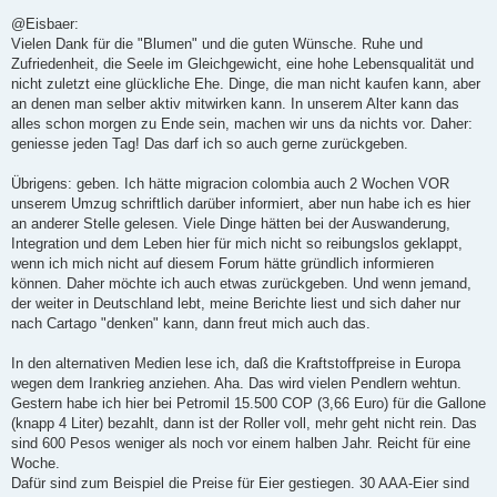
e
i
@Eisbaer:
t
Vielen Dank für die "Blumen" und die guten Wünsche. Ruhe und
r
a
Zufriedenheit, die Seele im Gleichgewicht, eine hohe Lebensqualität und
g
nicht zuletzt eine glückliche Ehe. Dinge, die man nicht kaufen kann, aber
an denen man selber aktiv mitwirken kann. In unserem Alter kann das
alles schon morgen zu Ende sein, machen wir uns da nichts vor. Daher:
geniesse jeden Tag! Das darf ich so auch gerne zurückgeben.
Übrigens: geben. Ich hätte migracion colombia auch 2 Wochen VOR
unserem Umzug schriftlich darüber informiert, aber nun habe ich es hier
an anderer Stelle gelesen. Viele Dinge hätten bei der Auswanderung,
Integration und dem Leben hier für mich nicht so reibungslos geklappt,
wenn ich mich nicht auf diesem Forum hätte gründlich informieren
können. Daher möchte ich auch etwas zurückgeben. Und wenn jemand,
der weiter in Deutschland lebt, meine Berichte liest und sich daher nur
nach Cartago "denken" kann, dann freut mich auch das.
In den alternativen Medien lese ich, daß die Kraftstoffpreise in Europa
wegen dem Irankrieg anziehen. Aha. Das wird vielen Pendlern wehtun.
Gestern habe ich hier bei Petromil 15.500 COP (3,66 Euro) für die Gallone
(knapp 4 Liter) bezahlt, dann ist der Roller voll, mehr geht nicht rein. Das
sind 600 Pesos weniger als noch vor einem halben Jahr. Reicht für eine
Woche.
Dafür sind zum Beispiel die Preise für Eier gestiegen. 30 AAA-Eier sind