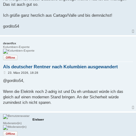
Das ist auch gut so.
Ich grüße ganz herzlich aus Cartago/Valle und bis demnächst!
gordito54
desertfox
Kolumbien-Experte
Offline
Als deutscher Rentner nach Kolumbien ausgewandert
B
23. März 2026, 18:28
e
i
@gordito54,
t
r
a
Wenn die Elektrik noch 2-adrig ist und Du eh umbaust würde ich das
g
gleich auf einen modernen Stand bringen. An der Sicherheit würde
zumindest ich nicht sparen.
Eisbaer
Moderator(in)
Offline