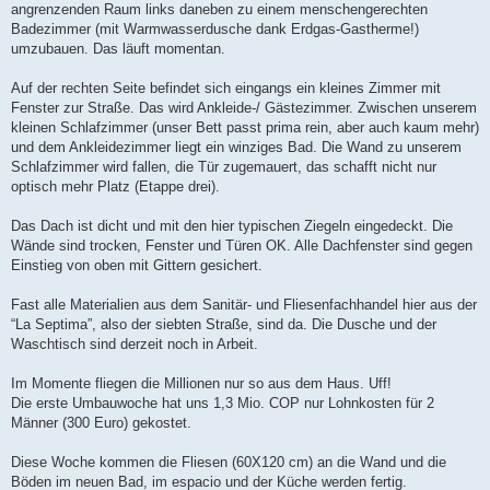
angrenzenden Raum links daneben zu einem menschengerechten
Badezimmer (mit Warmwasserdusche dank Erdgas-Gastherme!)
umzubauen. Das läuft momentan.
Auf der rechten Seite befindet sich eingangs ein kleines Zimmer mit
Fenster zur Straße. Das wird Ankleide-/ Gästezimmer. Zwischen unserem
kleinen Schlafzimmer (unser Bett passt prima rein, aber auch kaum mehr)
und dem Ankleidezimmer liegt ein winziges Bad. Die Wand zu unserem
Schlafzimmer wird fallen, die Tür zugemauert, das schafft nicht nur
optisch mehr Platz (Etappe drei).
Das Dach ist dicht und mit den hier typischen Ziegeln eingedeckt. Die
Wände sind trocken, Fenster und Türen OK. Alle Dachfenster sind gegen
Einstieg von oben mit Gittern gesichert.
Fast alle Materialien aus dem Sanitär- und Fliesenfachhandel hier aus der
“La Septima”, also der siebten Straße, sind da. Die Dusche und der
Waschtisch sind derzeit noch in Arbeit.
Im Momente fliegen die Millionen nur so aus dem Haus. Uff!
Die erste Umbauwoche hat uns 1,3 Mio. COP nur Lohnkosten für 2
Männer (300 Euro) gekostet.
Diese Woche kommen die Fliesen (60X120 cm) an die Wand und die
Böden im neuen Bad, im espacio und der Küche werden fertig.