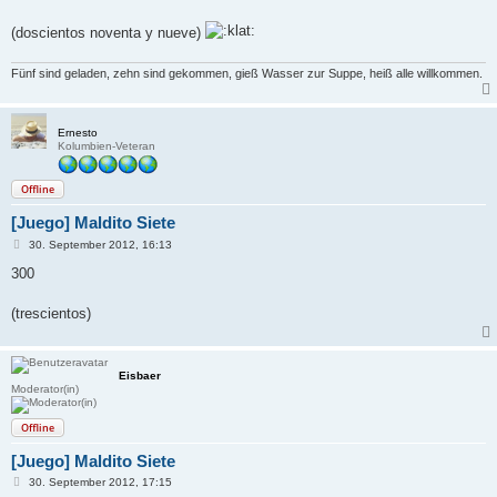
(doscientos noventa y nueve)
Fünf sind geladen, zehn sind gekommen, gieß Wasser zur Suppe, heiß alle willkommen.
Ernesto
Kolumbien-Veteran
Offline
[Juego] Maldito Siete
B
30. September 2012, 16:13
e
i
300
t
r
a
(trescientos)
g
Eisbaer
Moderator(in)
Offline
[Juego] Maldito Siete
B
30. September 2012, 17:15
e