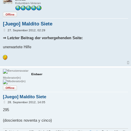
Kolumbien-Veteran
Offline
[Juego] Maldito Siete
B
27. September 2012, 02:29
e
i
⇒ Letzter Beitrag der vorhergehenden Seite:
t
r
unerwartete Hilfe
a
g
Eisbaer
Moderator(in)
Offline
[Juego] Maldito Siete
B
28. September 2012, 14:05
e
i
295
t
r
a
(doscientos noventa y cinco)
g