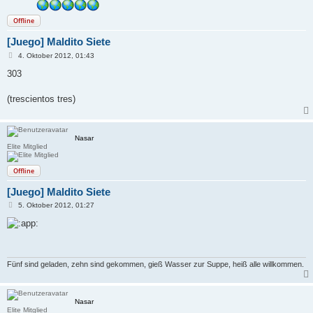
Offline
[Juego] Maldito Siete
B
4. Oktober 2012, 01:43
e
i
303
t
r
a
(trescientos tres)
g
Nasar
Elite Mitglied
Offline
[Juego] Maldito Siete
B
5. Oktober 2012, 01:27
e
i
t
r
a
g
Fünf sind geladen, zehn sind gekommen, gieß Wasser zur Suppe, heiß alle willkommen.
Nasar
Elite Mitglied