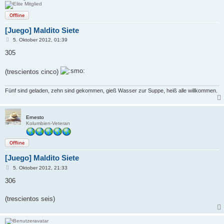
Offline
[Juego] Maldito Siete
B
5. Oktober 2012, 01:39
e
i
305
t
r
a
(trescientos cinco)
g
Fünf sind geladen, zehn sind gekommen, gieß Wasser zur Suppe, heiß alle willkommen.
Ernesto
Kolumbien-Veteran
Offline
[Juego] Maldito Siete
B
5. Oktober 2012, 21:33
e
i
306
t
r
a
(trescientos seis)
g