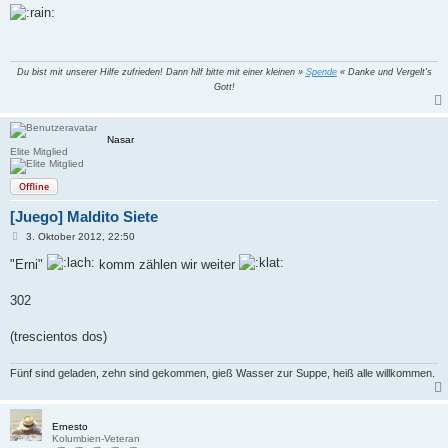
i
t
r
a
g
Du bist mit unserer Hilfe zufrieden! Dann hilf bitte mit einer kleinen »
Spende
« Danke und Vergelt's
Gott!
Nasar
Elite Mitglied
Offline
[Juego] Maldito Siete
B
3. Oktober 2012, 22:50
e
i
"Erni"
komm zählen wir weiter
t
r
a
302
g
(trescientos dos)
Fünf sind geladen, zehn sind gekommen, gieß Wasser zur Suppe, heiß alle willkommen.
Ernesto
Kolumbien-Veteran