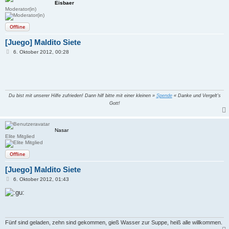
Eisbaer
Moderator(in)
Offline
[Juego] Maldito Siete
B
6. Oktober 2012, 00:28
e
i
t
r
a
g
Du bist mit unserer Hilfe zufrieden! Dann hilf bitte mit einer kleinen »
Spende
« Danke und Vergelt's
Gott!
Nasar
Elite Mitglied
Offline
[Juego] Maldito Siete
B
6. Oktober 2012, 01:43
e
i
t
r
a
g
Fünf sind geladen, zehn sind gekommen, gieß Wasser zur Suppe, heiß alle willkommen.