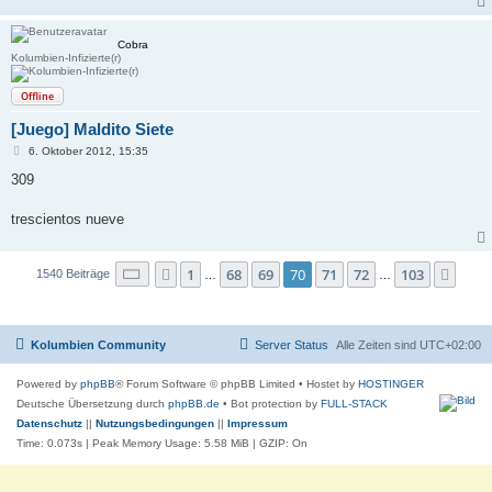
Cobra
Kolumbien-Infizierte(r)
Offline
[Juego] Maldito Siete
B
6. Oktober 2012, 15:35
e
i
309
t
r
a
trescientos nueve
g
Seite
70
von
103
1
68
69
70
71
72
103
Vorherige
Näch
1540 Beiträge
…
…
Kolumbien Community
Server Status
Alle Zeiten sind
UTC+02:00
Powered by
phpBB
® Forum Software © phpBB Limited
• Hostet by
HOSTINGER
Deutsche Übersetzung durch
phpBB.de
• Bot protection by
FULL-STACK
Datenschutz
||
Nutzungsbedingungen
||
Impressum
Time: 0.073s
| Peak Memory Usage: 5.58 MiB | GZIP: On