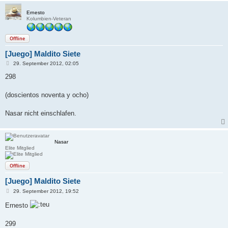
Ernesto
Kolumbien-Veteran
Offline
[Juego] Maldito Siete
B
29. September 2012, 02:05
e
i
298
t
r
a
(doscientos noventa y ocho)
g
Nasar nicht einschlafen.
Nasar
Elite Mitglied
Offline
[Juego] Maldito Siete
B
29. September 2012, 19:52
e
i
Ernesto
t
r
a
299
g