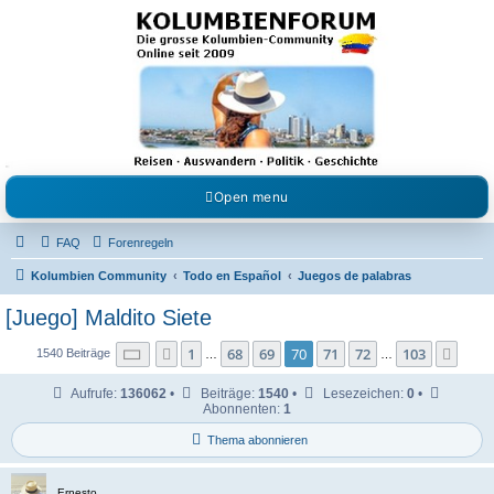
Kolumbienforum - Das
grosse Forum der
Freunde Kolumbiens
Reisen, Auswandern, Kultur, Politik, Geschichte und Visum in Kolumbien und Venezuela.
Austausch, Erfahrungen und Gemeinschaft im Kolumbienforum
Open menu
FAQ
Forenregeln
Kolumbien Community
Todo en Español
Juegos de palabras
[Juego] Maldito Siete
Seite
70
von
103
1
68
69
70
71
72
103
Vorherige
Näch
1540 Beiträge
…
…
Aufrufe:
136062
•
Beiträge:
1540
•
Lesezeichen:
0
•
Abonnenten:
1
Thema abonnieren
Ernesto