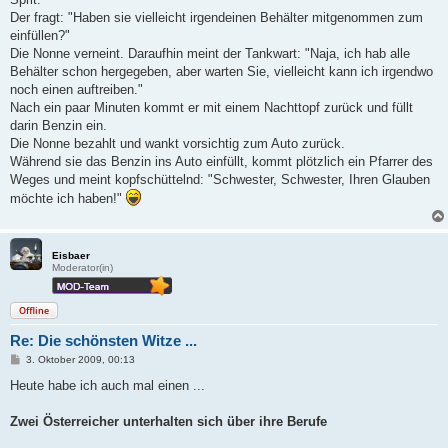
Der fragt: "Haben sie vielleicht irgendeinen Behälter mitgenommen zum
einfüllen?"
Die Nonne verneint. Daraufhin meint der Tankwart: "Naja, ich hab alle
Behälter schon hergegeben, aber warten Sie, vielleicht kann ich irgendwo
noch einen auftreiben."
Nach ein paar Minuten kommt er mit einem Nachttopf zurück und füllt
darin Benzin ein.
Die Nonne bezahlt und wankt vorsichtig zum Auto zurück.
Während sie das Benzin ins Auto einfüllt, kommt plötzlich ein Pfarrer des
Weges und meint kopfschüttelnd: "Schwester, Schwester, Ihren Glauben
möchte ich haben!"
Eisbaer
Moderator(in)
Offline
Re: Die schönsten Witze ...
B
3. Oktober 2009, 00:13
e
i
Heute habe ich auch mal einen ...
t
r
a
Zwei Österreicher unterhalten sich über ihre Berufe
g