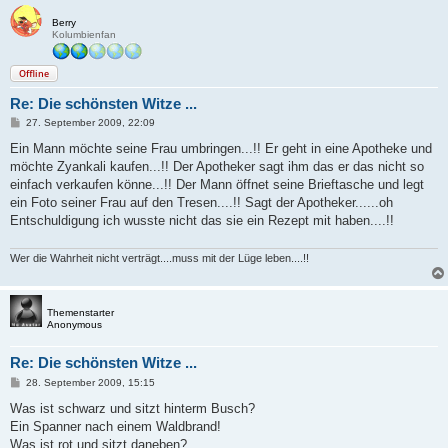
Berry
Kolumbienfan
Offline
Re: Die schönsten Witze ...
B
27. September 2009, 22:09
e
i
Ein Mann möchte seine Frau umbringen...!! Er geht in eine Apotheke und
t
möchte Zyankali kaufen...!! Der Apotheker sagt ihm das er das nicht so
r
a
einfach verkaufen könne...!! Der Mann öffnet seine Brieftasche und legt
g
ein Foto seiner Frau auf den Tresen....!! Sagt der Apotheker......oh
Entschuldigung ich wusste nicht das sie ein Rezept mit haben....!!
Wer die Wahrheit nicht verträgt....muss mit der Lüge leben....!!
Themenstarter
Anonymous
Re: Die schönsten Witze ...
B
28. September 2009, 15:15
e
i
Was ist schwarz und sitzt hinterm Busch?
t
Ein Spanner nach einem Waldbrand!
r
a
Was ist rot und sitzt daneben?