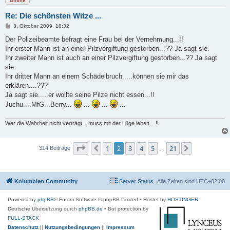
Offline
Re: Die schönsten Witze ...
B
3. Oktober 2009, 18:32
e
i
Der Polizeibeamte befragt eine Frau bei der Vernehmung...!!
t
Ihr erster Mann ist an einer Pilzvergiftung gestorben...?? Ja sagt sie.
r
a
Ihr zweiter Mann ist auch an einer Pilzvergiftung gestorben...?? Ja sagt
g
sie.
Ihr dritter Mann an einem Schädelbruch.....können sie mir das
erklären....???
Ja sagt sie.....er wollte seine Pilze nicht essen...!!
Juchu....MfG...Berry...
...
...
...
Wer die Wahrheit nicht verträgt....muss mit der Lüge leben....!!
Seite
2
von
21
1
2
3
4
5
21
Vorherige
Nächste
314 Beiträge
…
Kolumbien Community
Server Status
Alle Zeiten sind
UTC+02:00
Powered by
phpBB
® Forum Software © phpBB Limited
• Hostet by
HOSTINGER
Deutsche Übersetzung durch
phpBB.de
• Bot protection by
FULL-STACK
Datenschutz
||
Nutzungsbedingungen
||
Impressum