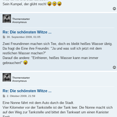
g
Sein Kumpel, der glüht noch!
Themenstarter
Anonymous
Re: Die schönsten Witze ...
B
30. September 2009, 01:05
e
i
Zwei Freundinnen machen sich Tee, doch es bleibt heißes Wasser übrig.
t
Da fragt die Eine ihre Freundin: "Ja und was soll ich jetzt mit dem
r
a
restlichen Wasser machen?"
g
Darauf die andere: "Einfrieren, heißes Wasser kann man immer
gebrauchen!"
Themenstarter
Anonymous
Re: Die schönsten Witze ...
B
2. Oktober 2009, 21:59
e
i
Eine Nonne fährt mit dem Auto durch die Stadt.
t
Vier Kilometer vor der Tankstelle ist der Tank leer. Die Nonne macht sich
r
a
auf den Weg zur Tankstelle und bittet den Tankwart um einen Kanister
g
Sprit.