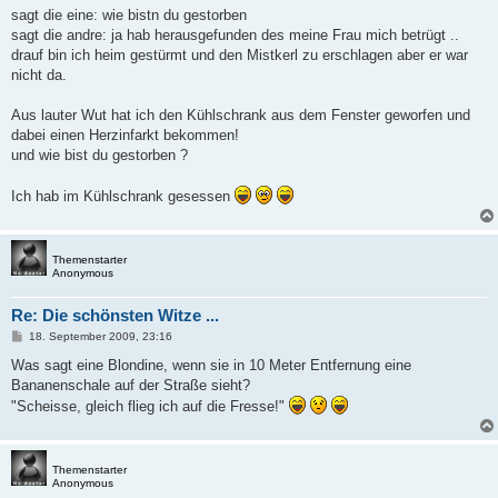
a
sagt die eine: wie bistn du gestorben
g
sagt die andre: ja hab herausgefunden des meine Frau mich betrügt ..
drauf bin ich heim gestürmt und den Mistkerl zu erschlagen aber er war
nicht da.
Aus lauter Wut hat ich den Kühlschrank aus dem Fenster geworfen und
dabei einen Herzinfarkt bekommen!
und wie bist du gestorben ?
Ich hab im Kühlschrank gesessen
Themenstarter
Anonymous
Re: Die schönsten Witze ...
B
18. September 2009, 23:16
e
i
Was sagt eine Blondine, wenn sie in 10 Meter Entfernung eine
t
Bananenschale auf der Straße sieht?
r
a
"Scheisse, gleich flieg ich auf die Fresse!"
g
Themenstarter
Anonymous