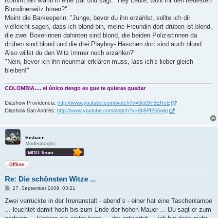
Kommt ein Mann in eine Bar und sagt: "Hey Leute, wollt ihr den neuesten
t
Blondinenwitz hören?"
r
a
Meint die Barkeeperin: "Junge, bevor du ihn erzählst, sollte ich dir
g
vielleicht sagen, dass ich blond bin, meine Freundin dort drüben ist blond,
die zwei Boxerinnen dahinten sind blond, die beiden Polizistinnen da
drüben sind blond und die drei Playboy- Häschen dort sind auch blond.
Also willst du den Witz immer noch erzählen?"
"Nein, bevor ich ihn neunmal erklären muss, lass ich's lieber gleich
bleiben!"
COLOMBIA…. el único riesgo es que te quieras quedar
Diashow Providencia:
http://www.youtube.com/watch?v=9iq9Xr3ERxE
Diashow San Andrés:
http://www.youtube.com/watch?v=9h8Pf266wig
Eisbaer
Moderator(in)
Offline
Re: Die schönsten Witze ...
B
27. September 2009, 03:21
e
i
Zwei verrückte in der Irrenanstalt - abend´s - einer hat eine Taschenlampe
t
... leuchtet damit hoch bis zum Ende der hohen Mauer ... Du sagt er zum
r
a