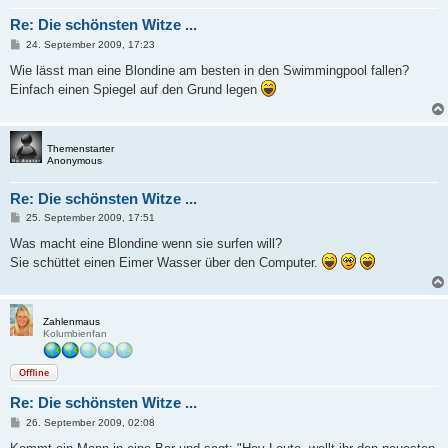
Re: Die schönsten Witze ...
B
24. September 2009, 17:23
e
i
Wie lässt man eine Blondine am besten in den Swimmingpool fallen?
t
Einfach einen Spiegel auf den Grund legen
r
a
g
Themenstarter
Anonymous
Re: Die schönsten Witze ...
B
25. September 2009, 17:51
e
i
Was macht eine Blondine wenn sie surfen will?
t
Sie schüttet einen Eimer Wasser über den Computer.
r
a
g
Zahlenmaus
Kolumbienfan
Offline
Re: Die schönsten Witze ...
B
26. September 2009, 02:08
e
i