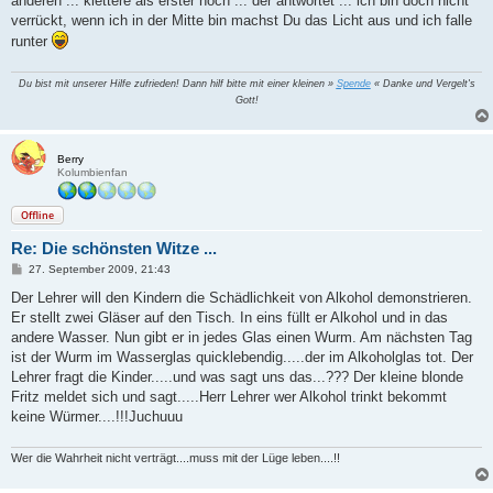
anderen ... klettere als erster hoch ... der antwortet ... ich bin doch nicht
g
verrückt, wenn ich in der Mitte bin machst Du das Licht aus und ich falle
runter
Du bist mit unserer Hilfe zufrieden! Dann hilf bitte mit einer kleinen »
Spende
« Danke und Vergelt's
Gott!
Berry
Kolumbienfan
Offline
Re: Die schönsten Witze ...
B
27. September 2009, 21:43
e
i
Der Lehrer will den Kindern die Schädlichkeit von Alkohol demonstrieren.
t
Er stellt zwei Gläser auf den Tisch. In eins füllt er Alkohol und in das
r
a
andere Wasser. Nun gibt er in jedes Glas einen Wurm. Am nächsten Tag
g
ist der Wurm im Wasserglas quicklebendig.....der im Alkoholglas tot. Der
Lehrer fragt die Kinder.....und was sagt uns das...??? Der kleine blonde
Fritz meldet sich und sagt.....Herr Lehrer wer Alkohol trinkt bekommt
keine Würmer....!!!Juchuuu
Wer die Wahrheit nicht verträgt....muss mit der Lüge leben....!!