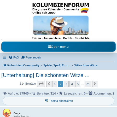
Kolumbienforum - Das
grosse Forum der
Freunde Kolumbiens
Reisen, Auswandern, Kultur, Politik, Geschichte und Visum in Kolumbien und Venezuela.
Austausch, Erfahrungen und Gemeinschaft im Kolumbienforum
Open menu
FAQ
Forenregeln
Kolumbien Community
Spiele, Spaß, Fun ...
Witze über Witze
[Unterhaltung] Die schönsten Witze ...
Seite
2
von
21
1
2
3
4
5
21
Vorherige
Nächste
314 Beiträge
…
Aufrufe:
37940
•
Beiträge:
314
•
Lesezeichen:
0
•
Abonnenten:
2
Thema abonnieren
Berry
Kolumbienfan