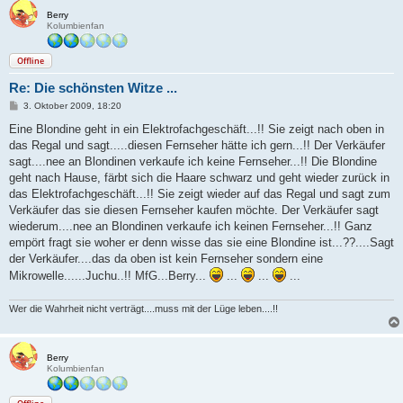
Berry
Kolumbienfan
Offline
Re: Die schönsten Witze ...
B
3. Oktober 2009, 18:20
e
i
Eine Blondine geht in ein Elektrofachgeschäft...!! Sie zeigt nach oben in
t
das Regal und sagt.....diesen Fernseher hätte ich gern...!! Der Verkäufer
r
a
sagt....nee an Blondinen verkaufe ich keine Fernseher...!! Die Blondine
g
geht nach Hause, färbt sich die Haare schwarz und geht wieder zurück in
das Elektrofachgeschäft...!! Sie zeigt wieder auf das Regal und sagt zum
Verkäufer das sie diesen Fernseher kaufen möchte. Der Verkäufer sagt
wiederum....nee an Blondinen verkaufe ich keinen Fernseher...!! Ganz
empört fragt sie woher er denn wisse das sie eine Blondine ist...??....Sagt
der Verkäufer....das da oben ist kein Fernseher sondern eine
Mikrowelle......Juchu..!! MfG...Berry...
...
...
...
Wer die Wahrheit nicht verträgt....muss mit der Lüge leben....!!
Berry
Kolumbienfan