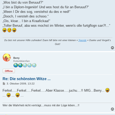
„Wos bist du von Beruuuf?“
„I bin a Diplom-Ingeniör! Und wos host du für an Beruuuf?“
„Ween I Dir des sog, verstehst du des e ned!“
„Dooch, I versteh des schooo.“
„Ois, kloar... I bin a Kraafickaa!“
„Toller Beruuf, aba wos mochst im Winter, wenn's olle furtgflogn san?!...“
Du bist mit unserer Hilfe zufrieden! Dann hilf bitte mit einer kleinen »
Spende
« Danke und Vergelt's
Gott!
Berry
Kolumbienfan
Offline
Re: Die schönsten Witze ...
B
3. Oktober 2009, 13:22
e
i
Ferkel.....Ferkel.....Ferkel.....Aber Klasse.....juchu....!! MfG...Berry...
t
...
...
...
r
a
g
Wer die Wahrheit nicht verträgt....muss mit der Lüge leben....!!