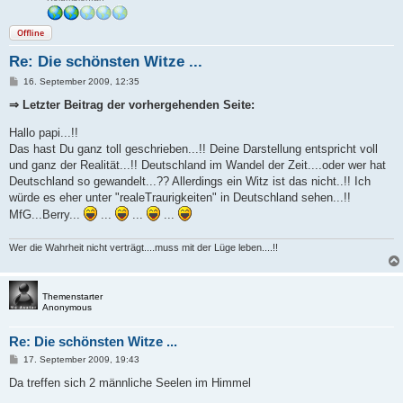
Offline
Re: Die schönsten Witze ...
B
16. September 2009, 12:35
e
i
⇒ Letzter Beitrag der vorhergehenden Seite:
t
r
Hallo papi...!!
a
g
Das hast Du ganz toll geschrieben...!! Deine Darstellung entspricht voll
und ganz der Realität...!! Deutschland im Wandel der Zeit....oder wer hat
Deutschland so gewandelt...?? Allerdings ein Witz ist das nicht..!! Ich
würde es eher unter "realeTraurigkeiten" in Deutschland sehen...!!
MfG...Berry...
...
...
...
Wer die Wahrheit nicht verträgt....muss mit der Lüge leben....!!
Themenstarter
Anonymous
Re: Die schönsten Witze ...
B
17. September 2009, 19:43
e
i
Da treffen sich 2 männliche Seelen im Himmel
t
r