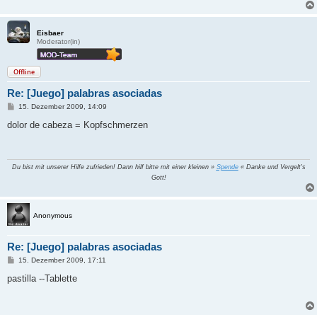
Eisbaer
Moderator(in)
Offline
Re: [Juego] palabras asociadas
B
15. Dezember 2009, 14:09
e
i
dolor de cabeza = Kopfschmerzen
t
r
a
g
Du bist mit unserer Hilfe zufrieden! Dann hilf bitte mit einer kleinen »
Spende
« Danke und Vergelt's
Gott!
Anonymous
Re: [Juego] palabras asociadas
B
15. Dezember 2009, 17:11
e
i
pastilla --Tablette
t
r
a
g