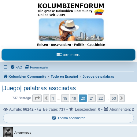
Kolumbienforum - Das
grosse Forum der
Freunde Kolumbiens
Reisen, Auswandern, Kultur, Politik, Geschichte und Visum in Kolumbien und Venezuela.
Austausch, Erfahrungen und Gemeinschaft im Kolumbienforum
Open menu
FAQ
Forenregeln
Kolumbien Community
Todo en Español
Juegos de palabras
[Juego] palabras asociadas
Seite
20
von
50
1
18
19
20
21
22
50
Vorherige
Nächs
737 Beiträge
…
…
Aufrufe:
66242
•
Beiträge:
737
•
Lesezeichen:
0
•
Abonnenten:
2
Thema abonnieren
Anonymous