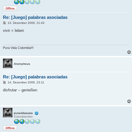
Offline
Re: [Juego] palabras asociadas
B
13. Dezember 2009, 21:43
e
i
vivir = leben
t
r
a
g
Pura Vida Colombia!!!
Anonymous
Re: [Juego] palabras asociadas
B
14. Dezember 2009, 23:11
e
i
disfrutar -- genießen
t
r
a
g
puravidasuiza
Kolumbienfan
Offline