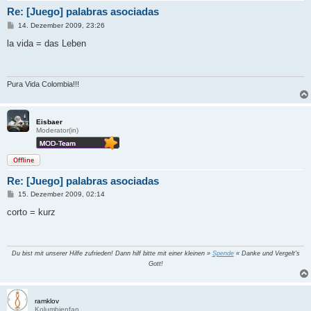
Re: [Juego] palabras asociadas
B
14. Dezember 2009, 23:26
e
i
la vida = das Leben
t
r
a
g
Pura Vida Colombia!!!
Eisbaer
Moderator(in)
Offline
Re: [Juego] palabras asociadas
B
15. Dezember 2009, 02:14
e
i
corto = kurz
t
r
a
g
Du bist mit unserer Hilfe zufrieden! Dann hilf bitte mit einer kleinen »
Spende
« Danke und Vergelt's
Gott!
ramklov
Kolumbienfan