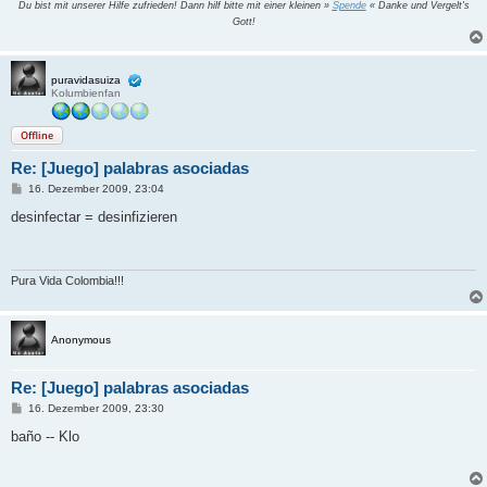
Du bist mit unserer Hilfe zufrieden! Dann hilf bitte mit einer kleinen »
Spende
« Danke und Vergelt's
Gott!
puravidasuiza
Kolumbienfan
Offline
Re: [Juego] palabras asociadas
B
16. Dezember 2009, 23:04
e
i
desinfectar = desinfizieren
t
r
a
g
Pura Vida Colombia!!!
Anonymous
Re: [Juego] palabras asociadas
B
16. Dezember 2009, 23:30
e
i
baño -- Klo
t
r
a
g