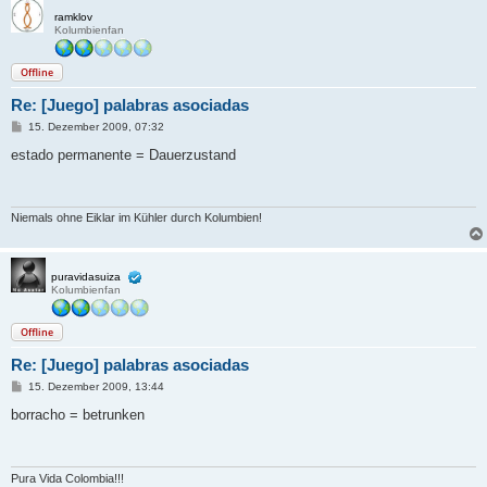
ramklov
Kolumbienfan
Offline
Re: [Juego] palabras asociadas
B
15. Dezember 2009, 07:32
e
i
estado permanente = Dauerzustand
t
r
a
g
Niemals ohne Eiklar im Kühler durch Kolumbien!
puravidasuiza
Kolumbienfan
Offline
Re: [Juego] palabras asociadas
B
15. Dezember 2009, 13:44
e
i
borracho = betrunken
t
r
a
g
Pura Vida Colombia!!!