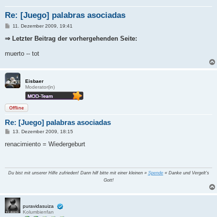
Re: [Juego] palabras asociadas
B
11. Dezember 2009, 19:41
e
i
⇒ Letzter Beitrag der vorhergehenden Seite:
t
r
muerto -- tot
a
g
Eisbaer
Moderator(in)
Offline
Re: [Juego] palabras asociadas
B
13. Dezember 2009, 18:15
e
i
renacimiento = Wiedergeburt
t
r
a
g
Du bist mit unserer Hilfe zufrieden! Dann hilf bitte mit einer kleinen »
Spende
« Danke und Vergelt's
Gott!
puravidasuiza
Kolumbienfan