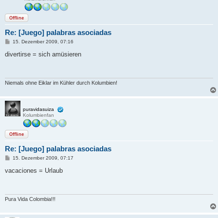
Offline
Re: [Juego] palabras asociadas
B
15. Dezember 2009, 07:16
e
i
divertirse = sich amüsieren
t
r
a
g
Niemals ohne Eiklar im Kühler durch Kolumbien!
puravidasuiza
Kolumbienfan
Offline
Re: [Juego] palabras asociadas
B
15. Dezember 2009, 07:17
e
i
vacaciones = Urlaub
t
r
a
g
Pura Vida Colombia!!!