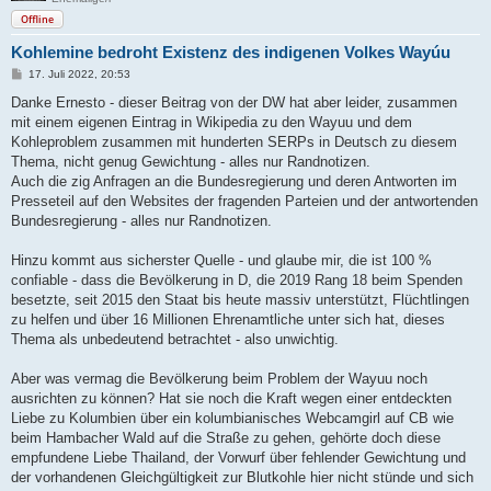
Offline
Koh­le­mine bedroht Exis­tenz des indi­genen Volkes Wayúu
B
17. Juli 2022, 20:53
e
i
Danke Ernesto - dieser Beitrag von der DW hat aber leider, zusammen
t
mit einem eigenen Eintrag in Wikipedia zu den Wayuu und dem
r
a
Kohleproblem zusammen mit hunderten SERPs in Deutsch zu diesem
g
Thema, nicht genug Gewichtung - alles nur Randnotizen.
Auch die zig Anfragen an die Bundesregierung und deren Antworten im
Presseteil auf den Websites der fragenden Parteien und der antwortenden
Bundesregierung - alles nur Randnotizen.
Hinzu kommt aus sicherster Quelle - und glaube mir, die ist 100 %
confiable - dass die Bevölkerung in D, die 2019 Rang 18 beim Spenden
besetzte, seit 2015 den Staat bis heute massiv unterstützt, Flüchtlingen
zu helfen und über 16 Millionen Ehrenamtliche unter sich hat, dieses
Thema als unbedeutend betrachtet - also unwichtig.
Aber was vermag die Bevölkerung beim Problem der Wayuu noch
ausrichten zu können? Hat sie noch die Kraft wegen einer entdeckten
Liebe zu Kolumbien über ein kolumbianisches Webcamgirl auf CB wie
beim Hambacher Wald auf die Straße zu gehen, gehörte doch diese
empfundene Liebe Thailand, der Vorwurf über fehlender Gewichtung und
der vorhandenen Gleichgültigkeit zur Blutkohle hier nicht stünde und sich