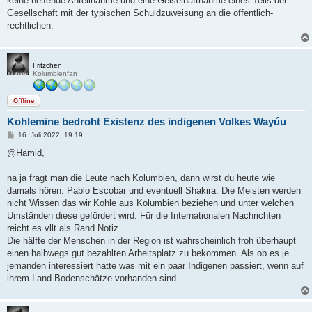
keine helfende Anteilnahme und eine Geiselhaftnahme eines Teils der
Gesellschaft mit der typischen Schuldzuweisung an die öffentlich-
rechtlichen.
Fritzchen
Kolumbienfan
Offline
Koh­le­mine bedroht Exis­tenz des indi­genen Volkes Wayúu
B
16. Juli 2022, 19:19
e
i
@Hamid,
t
r
a
na ja fragt man die Leute nach Kolumbien, dann wirst du heute wie
g
damals hören. Pablo Escobar und eventuell Shakira. Die Meisten werden
nicht Wissen das wir Kohle aus Kolumbien beziehen und unter welchen
Umständen diese gefördert wird. Für die Internationalen Nachrichten
reicht es vllt als Rand Notiz
Die hälfte der Menschen in der Region ist wahrscheinlich froh überhaupt
einen halbwegs gut bezahlten Arbeitsplatz zu bekommen. Als ob es je
jemanden interessiert hätte was mit ein paar Indigenen passiert, wenn auf
ihrem Land Bodenschätze vorhanden sind.