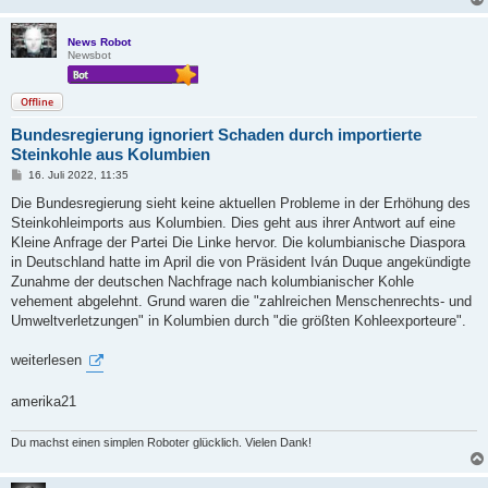
News Robot
Newsbot
Offline
Bundesregierung ignoriert Schaden durch importierte
Steinkohle aus Kolumbien
B
16. Juli 2022, 11:35
e
i
Die Bundesregierung sieht keine aktuellen Probleme in der Erhöhung des
t
Steinkohleimports aus Kolumbien. Dies geht aus ihrer Antwort auf eine
r
a
Kleine Anfrage der Partei Die Linke hervor. Die kolumbianische Diaspora
g
in Deutschland hatte im April die von Präsident Iván Duque angekündigte
Zunahme der deutschen Nachfrage nach kolumbianischer Kohle
vehement abgelehnt. Grund waren die "zahlreichen Menschenrechts- und
Umweltverletzungen" in Kolumbien durch "die größten Kohleexporteure".
weiterlesen
amerika21
Du machst einen simplen Roboter glücklich. Vielen Dank!