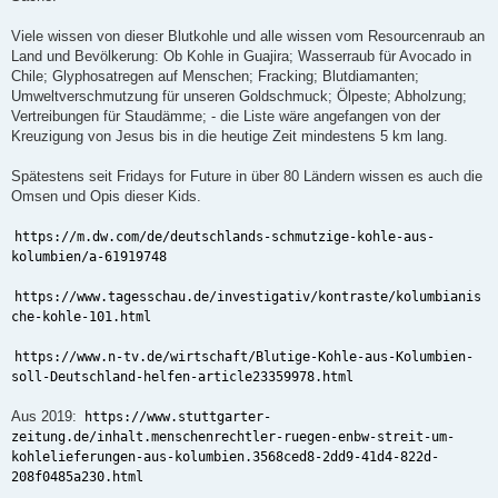
g
Viele wissen von dieser Blutkohle und alle wissen vom Resourcenraub an
Land und Bevölkerung: Ob Kohle in Guajira; Wasserraub für Avocado in
Chile; Glyphosatregen auf Menschen; Fracking; Blutdiamanten;
Umweltverschmutzung für unseren Goldschmuck; Ölpeste; Abholzung;
Vertreibungen für Staudämme; - die Liste wäre angefangen von der
Kreuzigung von Jesus bis in die heutige Zeit mindestens 5 km lang.
Spätestens seit Fridays for Future in über 80 Ländern wissen es auch die
Omsen und Opis dieser Kids.
https://m.dw.com/de/deutschlands-schmutzige-kohle-aus-
kolumbien/a-61919748
https://www.tagesschau.de/investigativ/kontraste/kolumbianis
che-kohle-101.html
https://www.n-tv.de/wirtschaft/Blutige-Kohle-aus-Kolumbien-
soll-Deutschland-helfen-article23359978.html
Aus 2019:
https://www.stuttgarter-
zeitung.de/inhalt.menschenrechtler-ruegen-enbw-streit-um-
kohlelieferungen-aus-kolumbien.3568ced8-2dd9-41d4-822d-
208f0485a230.html