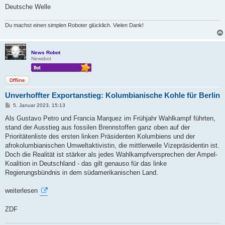
Deutsche Welle
Du machst einen simplen Roboter glücklich. Vielen Dank!
News Robot
Newsbot
Offline
Unverhoffter Exportanstieg: Kolumbianische Kohle für Berlin
B
5. Januar 2023, 15:13
e
i
Als Gustavo Petro und Francia Marquez im Frühjahr Wahlkampf führten,
t
stand der Ausstieg aus fossilen Brennstoffen ganz oben auf der
r
a
Prioritätenliste des ersten linken Präsidenten Kolumbiens und der
g
afrokolumbianischen Umweltaktivistin, die mittlerweile Vizepräsidentin ist.
Doch die Realität ist stärker als jedes Wahlkampfversprechen der Ampel-
Koalition in Deutschland - das gilt genauso für das linke
Regierungsbündnis in dem südamerikanischen Land.
weiterlesen
ZDF