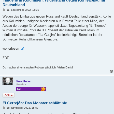
Indigene in Kolumbien: Widerstand gegen Kohleabbau für
Deutschland
B
11. September 2022, 15:38
e
i
Wegen des Embargos gegen Russland kauft Deutschland verstärkt Kohle
t
aus Kolumbien. Indigene blockieren aus Protest Teile einer Mine, der
r
a
Abbau dort sorge für Wasserknappheit .Laut Tageszeitung "El Tiempo"
g
wurden durch die Proteste 30 Prozent der aktuellen Produktion im
nördlichen Departament "La Guajira" beeinträchtigt. Betreiber ist der
Schweizer Rohstoffkonzern Glencore.
weiterlesen
ZDF
Du machst einen simplen Roboter glücklich. Vielen Dank!
News Robot
Newsbot
Offline
El Cerrejón: Das Monster schläft nie
B
18. November 2022, 15:50
e
i