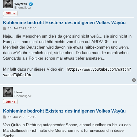
Woyzeck
Ehemalige/r
Offline
Koh­le­mine bedroht Exis­tenz des indi­genen Volkes Wayúu
B
16. Juli 2022, 12:56
e
i
Naja... die Menschen um die's da geht sind nicht weiß... sie sind nicht in
t
Europa... man sieht und hört nichts von ihnen auf ARD/ZDF... die
r
a
Mehrheit der Deutschen wird davon nie etwas mitbekommen und wenn,
g
dann wär's ihr ziemlich egal, siehe oben. Da kann man die moralischen
Standards als Politiker schon mal etwas tiefer ansetzen...
Mir fällt dazu nur dieses Video ein:
https://www.youtube.com/watch?
v=dodIQkDgtDA
Hamid
Ehemalige/r
Offline
Koh­le­mine bedroht Exis­tenz des indi­genen Volkes Wayúu
B
16. Juli 2022, 17:12
e
i
Von Quito in Richtung aufgehender Sonne, einmal rundherum bis zu den
t
Marshallinseln - ich halte die Menschen nicht für unwissend in dieser
r
a
Sache.