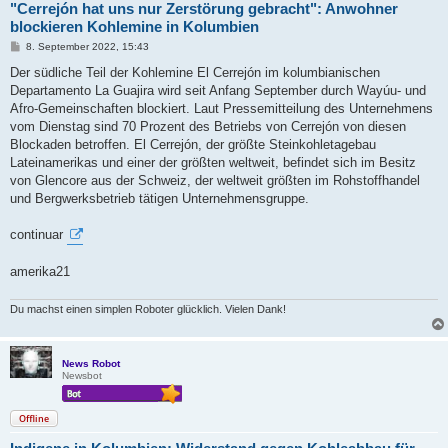
"Cerrejón hat uns nur Zerstörung gebracht": Anwohner
blockieren Kohlemine in Kolumbien
B
8. September 2022, 15:43
e
i
Der südliche Teil der Kohlemine El Cerrejón im kolumbianischen
t
Departamento La Guajira wird seit Anfang September durch Wayúu- und
r
a
Afro-Gemeinschaften blockiert. Laut Pressemitteilung des Unternehmens
g
vom Dienstag sind 70 Prozent des Betriebs von Cerrejón von diesen
Blockaden betroffen. El Cerrejón, der größte Steinkohletagebau
Lateinamerikas und einer der größten weltweit, befindet sich im Besitz
von Glencore aus der Schweiz, der weltweit größten im Rohstoffhandel
und Bergwerksbetrieb tätigen Unternehmensgruppe.
continuar
amerika21
Du machst einen simplen Roboter glücklich. Vielen Dank!
News Robot
Newsbot
Offline