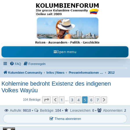
Kolumbienforum - Das
grosse Forum der
Freunde Kolumbiens
Reisen, Auswandern, Kultur, Politik, Geschichte und Visum in Kolumbien und Venezuela.
Austausch, Erfahrungen und Gemeinschaft im Kolumbienforum
Open menu
FAQ
Forenregeln
Kolumbien Community
Infos | News
Presseinformationen & Neuigkeiten
2012
Koh­le­mine bedroht Exis­tenz des indi­genen
Volkes Wayúu
Seite
5
von
7
1
3
4
5
6
7
Vorherige
Nächste
104 Beiträge
…
Aufrufe:
9810
•
Beiträge:
104
•
Lesezeichen:
0
•
Abonnenten:
2
Thema abonnieren