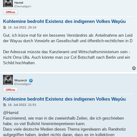
Hamid
Ehemalige/r
Offline
Koh­le­mine bedroht Exis­tenz des indi­genen Volkes Wayúu
B
16. Juli 2022, 20:10
e
i
Gut, ich kürze mal für ein besseres Verständnis ab: Anteilnahme am Leid
t
der Wayuu durch Vorwürfe an Gesellschaft und öffentlich-rechtlichen in D
r
a
g
Der Adressat müsste das Kanzleramt und Wirtschaftsministerium sein -
nicht Oma Ulla. Auch könnte man zur Col Botschaft nach Berlin und ein
Schild hochhalten.
Woyzeck
Ehemalige/r
Offline
Koh­le­mine bedroht Exis­tenz des indi­genen Volkes Wayúu
B
16. Juli 2022, 21:51
e
i
@Hamid
t
Faszinierend, wie man in die zweieinhalb Zeilen, die ich geschrieben
r
a
habe, so viel Bullshit hineininterpretieren kann.
g
Dass viele deutsche Medien dieses Thema irgendwann als Randnotiz
aufgegriffen haben, ändert nichts daran, dass es im kollektiven