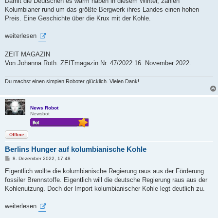
Damit die Deutschen es warm haben in diesem Winter, zahlen
t
Kolumbianer rund um das größte Bergwerk ihres Landes einen hohen
r
a
Preis. Eine Geschichte über die Krux mit der Kohle.
g
weiterlesen
ZEIT MAGAZIN
Von Johanna Roth. ZEITmagazin Nr. 47/2022 16. November 2022.
Du machst einen simplen Roboter glücklich. Vielen Dank!
News Robot
Newsbot
Offline
Berlins Hunger auf kolumbianische Kohle
B
8. Dezember 2022, 17:48
e
i
Eigentlich wollte die kolumbianische Regierung raus aus der Förderung
t
fossiler Brennstoffe. Eigentlich will die deutsche Regierung raus aus der
r
a
Kohlenutzung. Doch der Import kolumbianischer Kohle legt deutlich zu.
g
weiterlesen