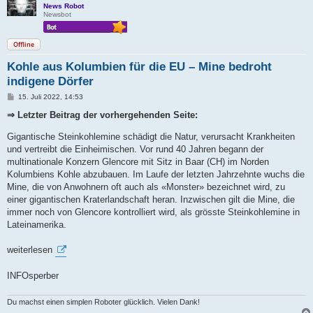
News Robot
Newsbot
Offline
Kohle aus Kolumbien für die EU – Mine bedroht
indigene Dörfer
B
15. Juli 2022, 14:53
e
i
⇒ Letzter Beitrag der vorhergehenden Seite:
t
r
Gigantische Steinkohlemine schädigt die Natur, verursacht Krankheiten
a
g
und vertreibt die Einheimischen. Vor rund 40 Jahren begann der
multinationale Konzern Glencore mit Sitz in Baar (CH) im Norden
Kolumbiens Kohle abzubauen. Im Laufe der letzten Jahrzehnte wuchs die
Mine, die von Anwohnern oft auch als «Monster» bezeichnet wird, zu
einer gigantischen Kraterlandschaft heran. Inzwischen gilt die Mine, die
immer noch von Glencore kontrolliert wird, als grösste Steinkohlemine in
Lateinamerika.
weiterlesen
INFOsperber
Du machst einen simplen Roboter glücklich. Vielen Dank!