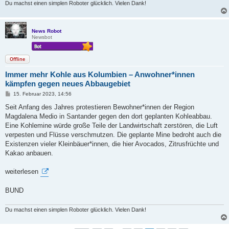
Du machst einen simplen Roboter glücklich. Vielen Dank!
News Robot
Newsbot
Offline
Immer mehr Kohle aus Kolumbien – Anwohner*innen
kämpfen gegen neues Abbaugebiet
B
15. Februar 2023, 14:56
e
i
Seit Anfang des Jahres protestieren Bewohner*innen der Region
t
Magdalena Medio in Santander gegen den dort geplanten Kohleabbau.
r
a
Eine Kohlemine würde große Teile der Landwirtschaft zerstören, die Luft
g
verpesten und Flüsse verschmutzen. Die geplante Mine bedroht auch die
Existenzen vieler Kleinbäuer*innen, die hier Avocados, Zitrusfrüchte und
Kakao anbauen.
weiterlesen
BUND
Du machst einen simplen Roboter glücklich. Vielen Dank!