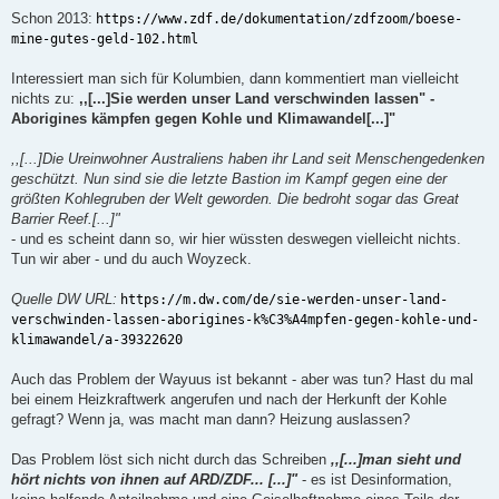
Schon 2013:
https://www.zdf.de/dokumentation/zdfzoom/boese-
mine-gutes-geld-102.html
Interessiert man sich für Kolumbien, dann kommentiert man vielleicht
nichts zu:
,,[...]Sie werden unser Land verschwinden lassen" -
Aborigines kämpfen gegen Kohle und Klimawandel[...]"
,,[...]Die Ureinwohner Australiens haben ihr Land seit Menschengedenken
geschützt. Nun sind sie die letzte Bastion im Kampf gegen eine der
größten Kohlegruben der Welt geworden. Die bedroht sogar das Great
Barrier Reef.[...]"
- und es scheint dann so, wir hier wüssten deswegen vielleicht nichts.
Tun wir aber - und du auch Woyzeck.
Quelle DW URL:
https://m.dw.com/de/sie-werden-unser-land-
verschwinden-lassen-aborigines-k%C3%A4mpfen-gegen-kohle-und-
klimawandel/a-39322620
Auch das Problem der Wayuus ist bekannt - aber was tun? Hast du mal
bei einem Heizkraftwerk angerufen und nach der Herkunft der Kohle
gefragt? Wenn ja, was macht man dann? Heizung auslassen?
Das Problem löst sich nicht durch das Schreiben
,,[...]man sieht und
hört nichts von ihnen auf ARD/ZDF... [...]"
- es ist Desinformation,