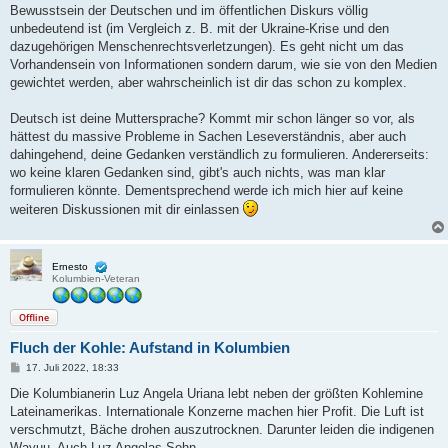
Bewusstsein der Deutschen und im öffentlichen Diskurs völlig
unbedeutend ist (im Vergleich z. B. mit der Ukraine-Krise und den
dazugehörigen Menschenrechtsverletzungen). Es geht nicht um das
Vorhandensein von Informationen sondern darum, wie sie von den Medien
gewichtet werden, aber wahrscheinlich ist dir das schon zu komplex.
Deutsch ist deine Muttersprache? Kommt mir schon länger so vor, als
hättest du massive Probleme in Sachen Leseverständnis, aber auch
dahingehend, deine Gedanken verständlich zu formulieren. Andererseits:
wo keine klaren Gedanken sind, gibt's auch nichts, was man klar
formulieren könnte. Dementsprechend werde ich mich hier auf keine
weiteren Diskussionen mit dir einlassen
Ernesto
Kolumbien-Veteran
Offline
Fluch der Kohle: Aufstand in Kolumbien
B
17. Juli 2022, 18:33
e
i
Die Kolumbianerin Luz Angela Uriana lebt neben der größten Kohlemine
t
Lateinamerikas. Internationale Konzerne machen hier Profit. Die Luft ist
r
a
verschmutzt, Bäche drohen auszutrocknen. Darunter leiden die indigenen
g
Wayuu. Auch Luz Angelas Sohn.