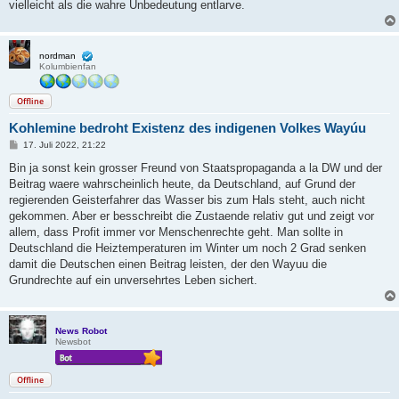
vielleicht als die wahre Unbedeutung entlarve.
nordman
Kolumbienfan
Offline
Koh­le­mine bedroht Exis­tenz des indi­genen Volkes Wayúu
B
17. Juli 2022, 21:22
e
i
Bin ja sonst kein grosser Freund von Staatspropaganda a la DW und der
t
Beitrag waere wahrscheinlich heute, da Deutschland, auf Grund der
r
a
regierenden Geisterfahrer das Wasser bis zum Hals steht, auch nicht
g
gekommen. Aber er besschreibt die Zustaende relativ gut und zeigt vor
allem, dass Profit immer vor Menschenrechte geht. Man sollte in
Deutschland die Heiztemperaturen im Winter um noch 2 Grad senken
damit die Deutschen einen Beitrag leisten, der den Wayuu die
Grundrechte auf ein unversehrtes Leben sichert.
News Robot
Newsbot
Offline