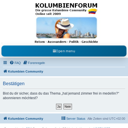
Kolumbienforum - Das
grosse Forum der
Freunde Kolumbiens
Reisen, Auswandern, Kultur, Politik, Geschichte und Visum in Kolumbien und Venezuela.
Austausch, Erfahrungen und Gemeinschaft im Kolumbienforum
Open menu
FAQ
Forenregeln
Kolumbien Community
Bestätigen
Bist du dir sicher, dass du das Thema „hat jemand zimmer frei in medellin?“
abonnieren möchtest?
Kolumbien Community
Server Status
Alle Zeiten sind
UTC+02:00