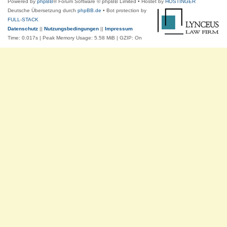
Powered by
phpBB
® Forum Software © phpBB Limited
• Hostet by
HOSTINGER
Deutsche Übersetzung durch
phpBB.de
• Bot protection by
FULL-STACK
Datenschutz
||
Nutzungsbedingungen
||
Impressum
Time: 0.017s
| Peak Memory Usage: 5.58 MiB | GZIP: On