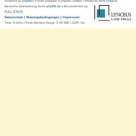
Powered by
phpBB
® Forum Software © phpBB Limited
• Hostet by
HOSTINGER
Deutsche Übersetzung durch
phpBB.de
• Bot protection by
FULL-STACK
Datenschutz
||
Nutzungsbedingungen
||
Impressum
Time: 0.020s
| Peak Memory Usage: 5.58 MiB | GZIP: On