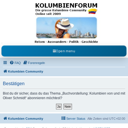
Kolumbienforum - Das
grosse Forum der
Freunde Kolumbiens
Reisen, Auswandern, Kultur, Politik, Geschichte und Visum in Kolumbien und Venezuela.
Austausch, Erfahrungen und Gemeinschaft im Kolumbienforum
Open menu
FAQ
Forenregeln
Kolumbien Community
Bestätigen
Bist du dir sicher, dass du das Thema „Buchvorstellung: Kolumbien von und mit
Oliver Schmidt“ abonnieren möchtest?
Kolumbien Community
Server Status
Alle Zeiten sind
UTC+02:00