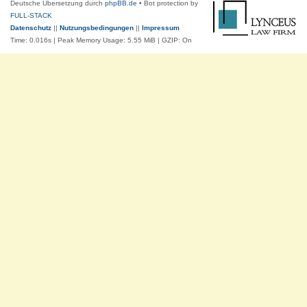
Deutsche Übersetzung durch
phpBB.de
• Bot protection by
FULL-STACK
Datenschutz
||
Nutzungsbedingungen
||
Impressum
Time: 0.016s
| Peak Memory Usage: 5.55 MiB | GZIP: On