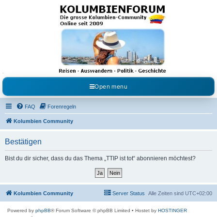
Kolumbienforum - Das
grosse Forum der
Freunde Kolumbiens
Reisen, Auswandern, Kultur, Politik, Geschichte und Visum in Kolumbien und Venezuela.
Austausch, Erfahrungen und Gemeinschaft im Kolumbienforum
Open menu
FAQ
Forenregeln
Kolumbien Community
Bestätigen
Bist du dir sicher, dass du das Thema „TTIP ist tot“ abonnieren möchtest?
Kolumbien Community
Server Status
Alle Zeiten sind
UTC+02:00
Powered by
phpBB
® Forum Software © phpBB Limited
• Hostet by
HOSTINGER