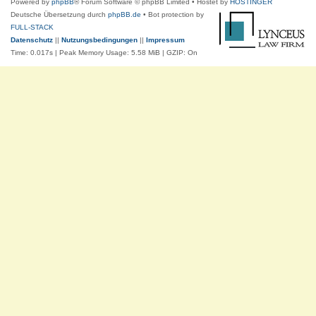
Powered by
phpBB
® Forum Software © phpBB Limited
• Hostet by
HOSTINGER
Deutsche Übersetzung durch
phpBB.de
• Bot protection by
FULL-STACK
Datenschutz
||
Nutzungsbedingungen
||
Impressum
Time: 0.017s
| Peak Memory Usage: 5.58 MiB | GZIP: On