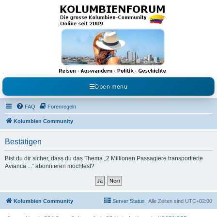
Kolumbienforum - Das
grosse Forum der
Freunde Kolumbiens
Reisen, Auswandern, Kultur, Politik, Geschichte und Visum in Kolumbien und Venezuela.
Austausch, Erfahrungen und Gemeinschaft im Kolumbienforum
Open menu
FAQ
Forenregeln
Kolumbien Community
Bestätigen
Bist du dir sicher, dass du das Thema „2 Millionen Passagiere transportierte
Avianca ...“ abonnieren möchtest?
Kolumbien Community
Server Status
Alle Zeiten sind
UTC+02:00