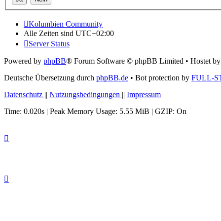
Kolumbien Community
Alle Zeiten sind
UTC+02:00
Server Status
Powered by
phpBB
® Forum Software © phpBB Limited
• Hostet b
Deutsche Übersetzung durch
phpBB.de
• Bot protection by
FULL-S
Datenschutz
||
Nutzungsbedingungen
||
Impressum
Time: 0.020s
| Peak Memory Usage: 5.55 MiB | GZIP: On