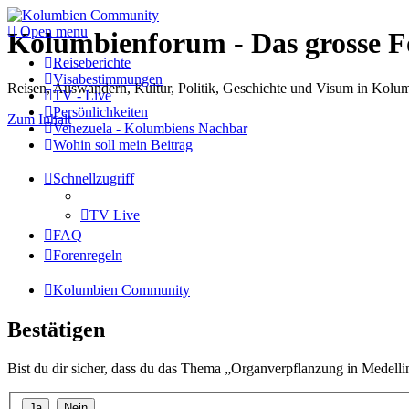
Open menu
Kolumbienforum - Das grosse 
Reiseberichte
Visabestimmungen
Reisen, Auswandern, Kultur, Politik, Geschichte und Visum in Kol
TV - Live
Persönlichkeiten
Zum Inhalt
Venezuela - Kolumbiens Nachbar
Wohin soll mein Beitrag
Schnellzugriff
TV Live
FAQ
Forenregeln
Kolumbien Community
Bestätigen
Bist du dir sicher, dass du das Thema „Organverpflanzung in Medellin