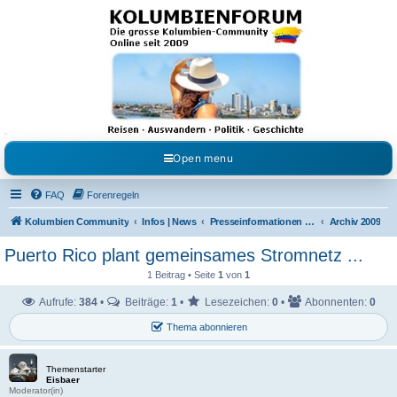
Kolumbienforum - Das
grosse Forum der
Freunde Kolumbiens
Reisen, Auswandern, Kultur, Politik, Geschichte und Visum in Kolumbien und Venezuela.
Austausch, Erfahrungen und Gemeinschaft im Kolumbienforum
Open menu
FAQ
Forenregeln
Kolumbien Community
Infos | News
Presseinformationen & Neuigkeiten
Archiv 2009
Puerto Rico plant gemeinsames Stromnetz ...
1 Beitrag • Seite
1
von
1
Aufrufe:
384
•
Beiträge:
1
•
Lesezeichen:
0
•
Abonnenten:
0
Thema abonnieren
Themenstarter
Eisbaer
Moderator(in)