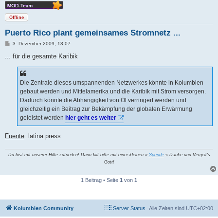
Offline
Puerto Rico plant gemeinsames Stromnetz ...
B
3. Dezember 2009, 13:07
e
i
... für die gesamte Karibik
t
r
a
g
Die Zentrale dieses umspannenden Netzwerkes könnte in Kolumbien
gebaut werden und Mittelamerika und die Karibik mit Strom versorgen.
Dadurch könnte die Abhängigkeit von Öl verringert werden und
gleichzeitig ein Beitrag zur Bekämpfung der globalen Erwärmung
geleistet werden
hier geht es weiter
Fuente
: latina press
Du bist mit unserer Hilfe zufrieden! Dann hilf bitte mit einer kleinen »
Spende
« Danke und Vergelt's
Gott!
1 Beitrag • Seite
1
von
1
Kolumbien Community
Server Status
Alle Zeiten sind
UTC+02:00