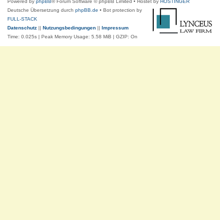
Powered by
phpBB
® Forum Software © phpBB Limited
• Hostet by
HOSTINGER
Deutsche Übersetzung durch
phpBB.de
• Bot protection by
FULL-STACK
Datenschutz
||
Nutzungsbedingungen
||
Impressum
Time: 0.025s
| Peak Memory Usage: 5.58 MiB | GZIP: On