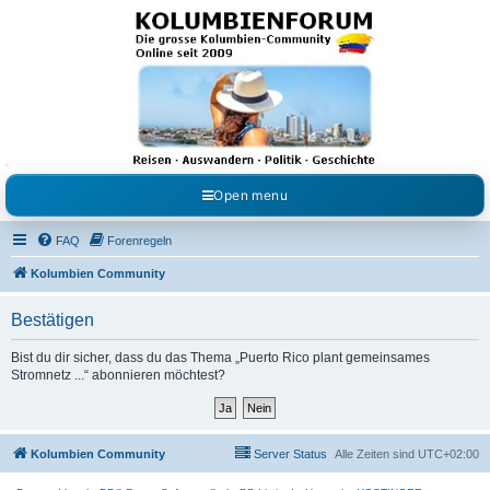
Kolumbienforum - Das
grosse Forum der
Freunde Kolumbiens
Reisen, Auswandern, Kultur, Politik, Geschichte und Visum in Kolumbien und Venezuela.
Austausch, Erfahrungen und Gemeinschaft im Kolumbienforum
Open menu
FAQ
Forenregeln
Kolumbien Community
Bestätigen
Bist du dir sicher, dass du das Thema „Puerto Rico plant gemeinsames
Stromnetz ...“ abonnieren möchtest?
Kolumbien Community
Server Status
Alle Zeiten sind
UTC+02:00