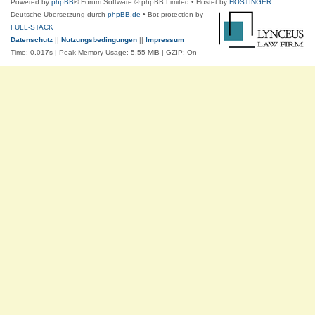
Powered by
phpBB
® Forum Software © phpBB Limited
• Hostet by
HOSTINGER
Deutsche Übersetzung durch
phpBB.de
• Bot protection by
FULL-STACK
Datenschutz
||
Nutzungsbedingungen
||
Impressum
Time: 0.017s
| Peak Memory Usage: 5.55 MiB | GZIP: On