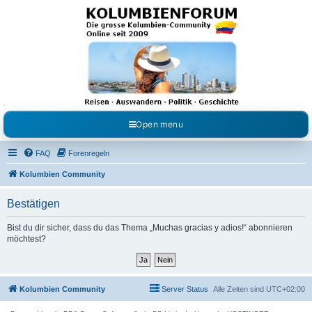
Kolumbienforum - Das
grosse Forum der
Freunde Kolumbiens
Reisen, Auswandern, Kultur, Politik, Geschichte und Visum in Kolumbien und Venezuela.
Austausch, Erfahrungen und Gemeinschaft im Kolumbienforum
Open menu
FAQ
Forenregeln
Kolumbien Community
Bestätigen
Bist du dir sicher, dass du das Thema „Muchas gracias y adios!“ abonnieren
möchtest?
Kolumbien Community
Server Status
Alle Zeiten sind
UTC+02:00