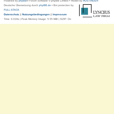
Powered by
phpBB
® Forum Software © phpBB Limited
• Hostet by
HOSTINGER
Deutsche Übersetzung durch
phpBB.de
• Bot protection by
FULL-STACK
Datenschutz
||
Nutzungsbedingungen
||
Impressum
Time: 0.018s
| Peak Memory Usage: 5.55 MiB | GZIP: On