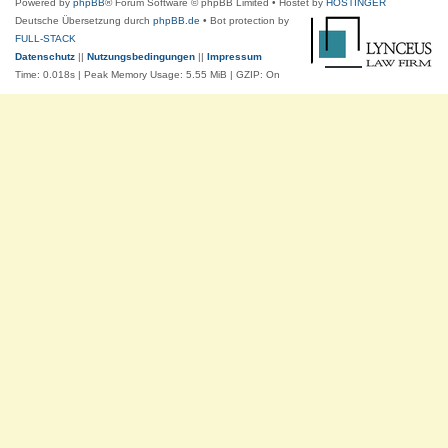
Powered by
phpBB
® Forum Software © phpBB Limited
• Hostet by
HOSTINGER
Deutsche Übersetzung durch
phpBB.de
• Bot protection by
FULL-STACK
Datenschutz
||
Nutzungsbedingungen
||
Impressum
Time: 0.018s
| Peak Memory Usage: 5.55 MiB | GZIP: On