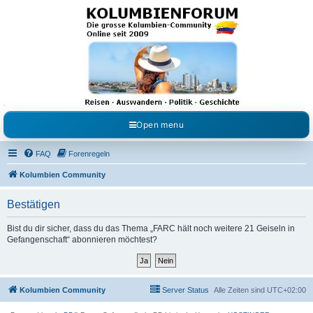
Kolumbienforum - Das
grosse Forum der
Freunde Kolumbiens
Reisen, Auswandern, Kultur, Politik, Geschichte und Visum in Kolumbien und Venezuela.
Austausch, Erfahrungen und Gemeinschaft im Kolumbienforum
Open menu
FAQ
Forenregeln
Kolumbien Community
Bestätigen
Bist du dir sicher, dass du das Thema „FARC hält noch weitere 21 Geiseln in
Gefangenschaft“ abonnieren möchtest?
Kolumbien Community
Server Status
Alle Zeiten sind
UTC+02:00