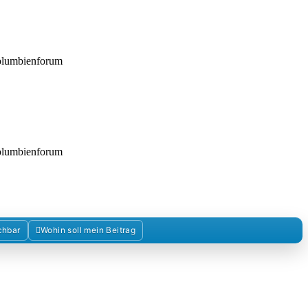
Kolumbienforum
Kolumbienforum
chbar
Wohin soll mein Beitrag