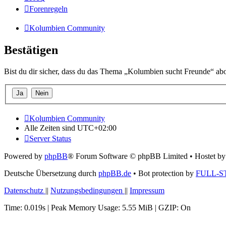
Forenregeln
Kolumbien Community
Bestätigen
Bist du dir sicher, dass du das Thema „Kolumbien sucht Freunde“ ab
Kolumbien Community
Alle Zeiten sind
UTC+02:00
Server Status
Powered by
phpBB
® Forum Software © phpBB Limited
• Hostet b
Deutsche Übersetzung durch
phpBB.de
• Bot protection by
FULL-S
Datenschutz
||
Nutzungsbedingungen
||
Impressum
Time: 0.019s
| Peak Memory Usage: 5.55 MiB | GZIP: On