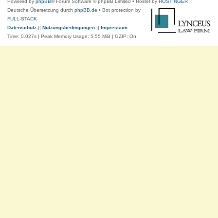
Powered by
phpBB
® Forum Software © phpBB Limited
• Hostet by
HOSTINGER
Deutsche Übersetzung durch
phpBB.de
• Bot protection by
FULL-STACK
Datenschutz
||
Nutzungsbedingungen
||
Impressum
Time: 0.027s
| Peak Memory Usage: 5.55 MiB | GZIP: On