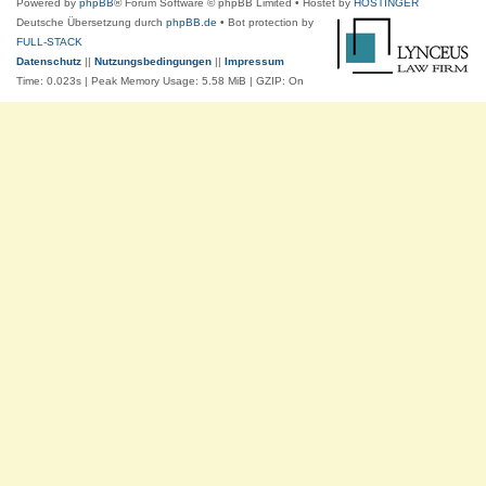
Powered by
phpBB
® Forum Software © phpBB Limited
• Hostet by
HOSTINGER
Deutsche Übersetzung durch
phpBB.de
• Bot protection by
FULL-STACK
Datenschutz
||
Nutzungsbedingungen
||
Impressum
Time: 0.023s
| Peak Memory Usage: 5.58 MiB | GZIP: On