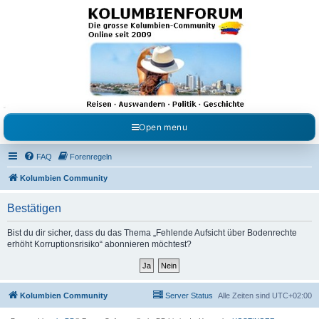
Kolumbienforum - Das
grosse Forum der
Freunde Kolumbiens
Reisen, Auswandern, Kultur, Politik, Geschichte und Visum in Kolumbien und Venezuela.
Austausch, Erfahrungen und Gemeinschaft im Kolumbienforum
Open menu
FAQ
Forenregeln
Kolumbien Community
Bestätigen
Bist du dir sicher, dass du das Thema „Fehlende Aufsicht über Bodenrechte
erhöht Korruptionsrisiko“ abonnieren möchtest?
Kolumbien Community
Server Status
Alle Zeiten sind
UTC+02:00