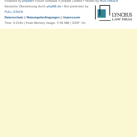
Powered by
phpBB
® Forum Software © phpBB Limited
• Hostet by
HOSTINGER
Deutsche Übersetzung durch
phpBB.de
• Bot protection by
FULL-STACK
Datenschutz
||
Nutzungsbedingungen
||
Impressum
Time: 0.018s
| Peak Memory Usage: 5.58 MiB | GZIP: On