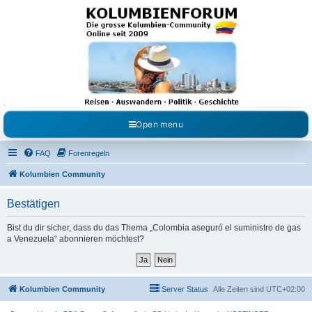
Kolumbienforum - Das
grosse Forum der
Freunde Kolumbiens
Reisen, Auswandern, Kultur, Politik, Geschichte und Visum in Kolumbien und Venezuela.
Austausch, Erfahrungen und Gemeinschaft im Kolumbienforum
Open menu
FAQ
Forenregeln
Kolumbien Community
Bestätigen
Bist du dir sicher, dass du das Thema „Colombia aseguró el suministro de gas
a Venezuela“ abonnieren möchtest?
Kolumbien Community
Server Status
Alle Zeiten sind
UTC+02:00