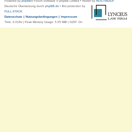
Powered by
phpBB
® Forum Software © phpBB Limited
• Hostet by
HOSTINGER
Deutsche Übersetzung durch
phpBB.de
• Bot protection by
FULL-STACK
Datenschutz
||
Nutzungsbedingungen
||
Impressum
Time: 0.018s
| Peak Memory Usage: 5.55 MiB | GZIP: On