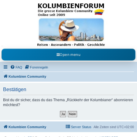
Kolumbienforum - Das
grosse Forum der
Freunde Kolumbiens
Reisen, Auswandern, Kultur, Politik, Geschichte und Visum in Kolumbien und Venezuela.
Austausch, Erfahrungen und Gemeinschaft im Kolumbienforum
Open menu
FAQ
Forenregeln
Kolumbien Community
Bestätigen
Bist du dir sicher, dass du das Thema „Rückkehr der Kolumbianer“ abonnieren
möchtest?
Kolumbien Community
Server Status
Alle Zeiten sind
UTC+02:00