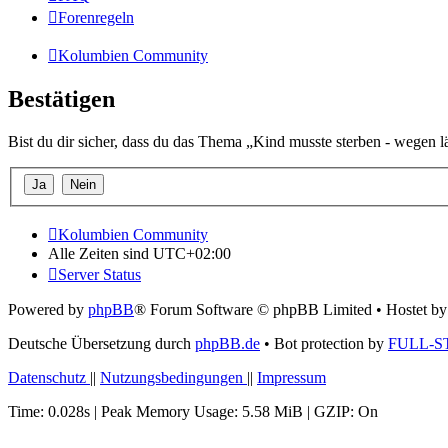
Forenregeln
Kolumbien Community
Bestätigen
Bist du dir sicher, dass du das Thema „Kind musste sterben - wegen 
Kolumbien Community
Alle Zeiten sind
UTC+02:00
Server Status
Powered by
phpBB
® Forum Software © phpBB Limited
• Hostet b
Deutsche Übersetzung durch
phpBB.de
• Bot protection by
FULL-S
Datenschutz
||
Nutzungsbedingungen
||
Impressum
Time: 0.028s
| Peak Memory Usage: 5.58 MiB | GZIP: On