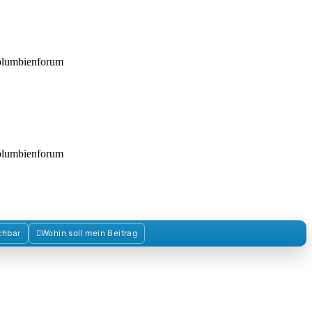
Kolumbienforum
Kolumbienforum
chbar
Wohin soll mein Beitrag