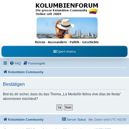
Kolumbienforum - Das
grosse Forum der
Freunde Kolumbiens
Reisen, Auswandern, Kultur, Politik, Geschichte und Visum in Kolumbien und Venezuela.
Austausch, Erfahrungen und Gemeinschaft im Kolumbienforum
Open menu
FAQ
Forenregeln
Kolumbien Community
Bestätigen
Bist du dir sicher, dass du das Thema „La Medellín felina vive días de fiesta“
abonnieren möchtest?
Kolumbien Community
Server Status
Alle Zeiten sind
UTC+02:00