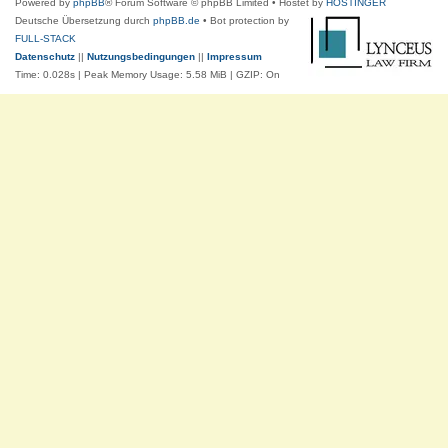
Powered by
phpBB
® Forum Software © phpBB Limited
• Hostet by
HOSTINGER
Deutsche Übersetzung durch
phpBB.de
• Bot protection by
FULL-STACK
Datenschutz
||
Nutzungsbedingungen
||
Impressum
Time: 0.028s
| Peak Memory Usage: 5.58 MiB | GZIP: On