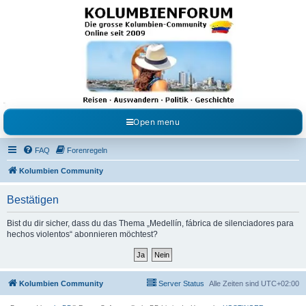
Kolumbienforum - Das
grosse Forum der
Freunde Kolumbiens
Reisen, Auswandern, Kultur, Politik, Geschichte und Visum in Kolumbien und Venezuela.
Austausch, Erfahrungen und Gemeinschaft im Kolumbienforum
Open menu
FAQ
Forenregeln
Kolumbien Community
Bestätigen
Bist du dir sicher, dass du das Thema „Medellín, fábrica de silenciadores para
hechos violentos“ abonnieren möchtest?
Kolumbien Community
Server Status
Alle Zeiten sind
UTC+02:00