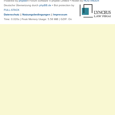
Powered by
phpBB
® Forum Software © phpBB Limited
• Hostet by
HOSTINGER
Deutsche Übersetzung durch
phpBB.de
• Bot protection by
FULL-STACK
Datenschutz
||
Nutzungsbedingungen
||
Impressum
Time: 0.020s
| Peak Memory Usage: 5.58 MiB | GZIP: On