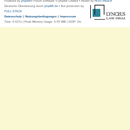
Powered by
phpBB
® Forum Software © phpBB Limited
• Hostet by
HOSTINGER
Deutsche Übersetzung durch
phpBB.de
• Bot protection by
FULL-STACK
Datenschutz
||
Nutzungsbedingungen
||
Impressum
Time: 0.027s
| Peak Memory Usage: 5.55 MiB | GZIP: On