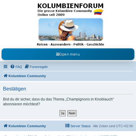
Kolumbienforum - Das
grosse Forum der
Freunde Kolumbiens
Reisen, Auswandern, Kultur, Politik, Geschichte und Visum in Kolumbien und Venezuela.
Austausch, Erfahrungen und Gemeinschaft im Kolumbienforum
Open menu
FAQ
Forenregeln
Kolumbien Community
Bestätigen
Bist du dir sicher, dass du das Thema „Champignons in Knoblauch“
abonnieren möchtest?
Kolumbien Community
Server Status
Alle Zeiten sind
UTC+02:00