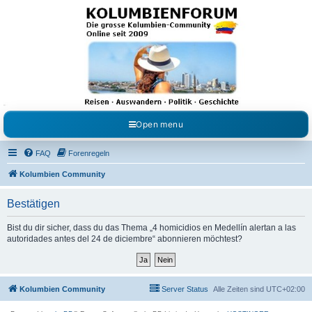
Kolumbienforum - Das
grosse Forum der
Freunde Kolumbiens
Reisen, Auswandern, Kultur, Politik, Geschichte und Visum in Kolumbien und Venezuela.
Austausch, Erfahrungen und Gemeinschaft im Kolumbienforum
Open menu
FAQ
Forenregeln
Kolumbien Community
Bestätigen
Bist du dir sicher, dass du das Thema „4 homicidios en Medellín alertan a las
autoridades antes del 24 de diciembre“ abonnieren möchtest?
Kolumbien Community
Server Status
Alle Zeiten sind
UTC+02:00