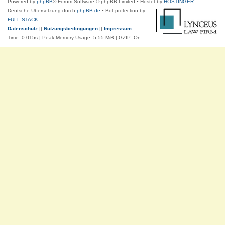
Powered by
phpBB
® Forum Software © phpBB Limited
• Hostet by
HOSTINGER
Deutsche Übersetzung durch
phpBB.de
• Bot protection by
FULL-STACK
Datenschutz
||
Nutzungsbedingungen
||
Impressum
Time: 0.015s
| Peak Memory Usage: 5.55 MiB | GZIP: On