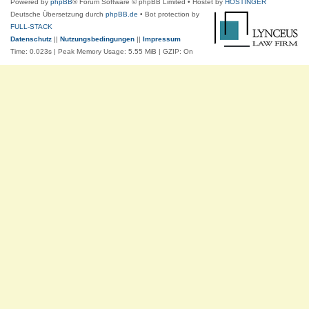
Powered by
phpBB
® Forum Software © phpBB Limited
• Hostet by
HOSTINGER
Deutsche Übersetzung durch
phpBB.de
• Bot protection by
FULL-STACK
Datenschutz
||
Nutzungsbedingungen
||
Impressum
Time: 0.023s
| Peak Memory Usage: 5.55 MiB | GZIP: On