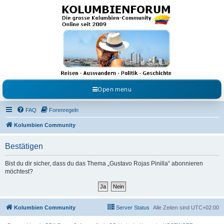
Kolumbienforum - Das
grosse Forum der
Freunde Kolumbiens
Reisen, Auswandern, Kultur, Politik, Geschichte und Visum in Kolumbien und Venezuela.
Austausch, Erfahrungen und Gemeinschaft im Kolumbienforum
Open menu
FAQ
Forenregeln
Kolumbien Community
Bestätigen
Bist du dir sicher, dass du das Thema „Gustavo Rojas Pinilla“ abonnieren
möchtest?
Kolumbien Community
Server Status
Alle Zeiten sind
UTC+02:00