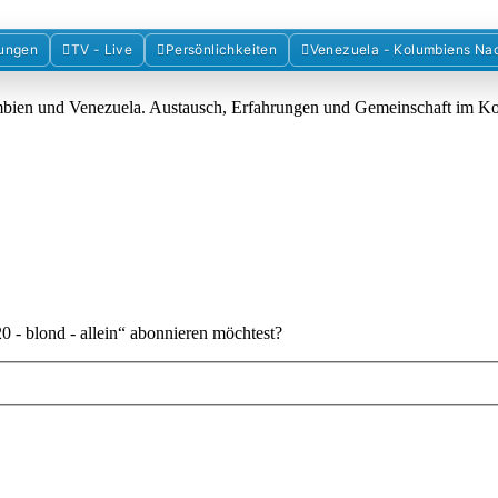
Forum der Freunde Kolumbiens
ungen
TV - Live
Persönlichkeiten
Venezuela - Kolumbiens Na
umbien und Venezuela. Austausch, Erfahrungen und Gemeinschaft im 
0 - blond - allein“ abonnieren möchtest?