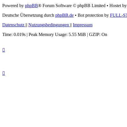
Powered by
phpBB
® Forum Software © phpBB Limited
• Hostet b
Deutsche Übersetzung durch
phpBB.de
• Bot protection by
FULL-S
Datenschutz
||
Nutzungsbedingungen
||
Impressum
Time: 0.019s
| Peak Memory Usage: 5.55 MiB | GZIP: On