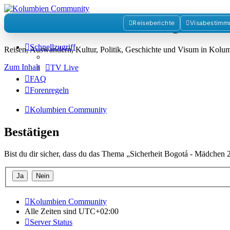
Kolumbienforum - Das grosse 
Reiseberichte
Visabestimm
Schnellzugriff
Reisen, Auswandern, Kultur, Politik, Geschichte und Visum in Kol
Zum Inhalt
TV Live
FAQ
Forenregeln
Kolumbien Community
Bestätigen
Bist du dir sicher, dass du das Thema „Sicherheit Bogotá - Mädchen 2
Kolumbien Community
Alle Zeiten sind
UTC+02:00
Server Status