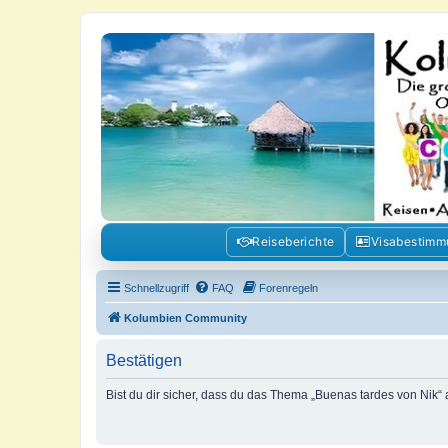
Kolumbienforum - Das grosse Foru
Reisen, Auswandern, Kultur, Politik, Geschichte und Visum in Kolumb
Reiseberichte
Visabestim
Schnellzugriff
FAQ
Forenregeln
Kolumbien Community
Bestätigen
Bist du dir sicher, dass du das Thema „Buenas tardes von Nik