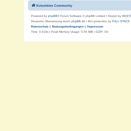
Kolumbien Community
Powered by
phpBB
® Forum Software © phpBB Limited
• Hostet by
HOST
Deutsche Übersetzung durch
phpBB.de
• Bot protection by
FULL-STACK
Datenschutz
||
Nutzungsbedingungen
||
Impressum
Time: 0.018s
| Peak Memory Usage: 5.55 MiB | GZIP: On