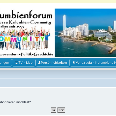
m der Freunde Kolumbiens
ien und Venezuela. Austausch, Erfahrungen und Gemeinschaft im Kolumbienforum
mungen
TV - Live
Persönlichkeiten
Venezuela - Kolumbiens 
“ abonnieren möchtest?