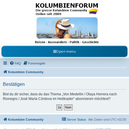
Kolumbienforum - Das
grosse Forum der
Freunde Kolumbiens
Reisen, Auswandern, Kultur, Politik, Geschichte und Visum in Kolumbien und Venezuela.
Austausch, Erfahrungen und Gemeinschaft im Kolumbienforum
Open menu
FAQ
Forenregeln
Kolumbien Community
Bestätigen
Bist du dir sicher, dass du das Thema „Von Medellin / Olaya Herrera nach
Rionegro / José María Córdova im Helikopter“ abonnieren möchtest?
Kolumbien Community
Server Status
Alle Zeiten sind
UTC+02:00