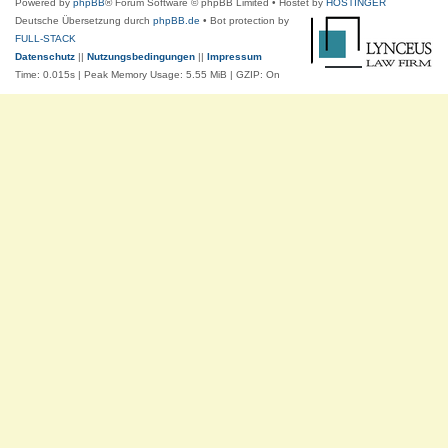
Powered by
phpBB
® Forum Software © phpBB Limited
• Hostet by
HOSTINGER
Deutsche Übersetzung durch
phpBB.de
• Bot protection by
FULL-STACK
Datenschutz
||
Nutzungsbedingungen
||
Impressum
Time: 0.015s
| Peak Memory Usage: 5.55 MiB | GZIP: On