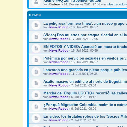
Kleine FAQ zum Spenden-Button
von
Eisbaer
»
14. Dezember 2011, 17:06
» in
Infos zu Kolum
THEMEN
La peligrosa ‘primera línea’: ¿un nuevo grupo
von
News Robot
»
18. Juli 2021, 04:57
(Video) Dos muertos por ataque sicarial en el b
von
News Robot
»
17. Juli 2021, 12:05
EN FOTOS Y VIDEO: Apareció un muerto tirado 
von
News Robot
»
16. Juli 2021, 00:59
Polémica por servicios sexuales en vuelos pri
von
News Robot
»
15. Juli 2021, 04:57
Lanzaron una granada en pleno parque público
von
News Robot
»
11. Juli 2021, 03:33
Asalto masivo en edificio al norte de Bogotá m
von
News Robot
»
7. Juli 2021, 03:04
Marcha del Orgullo LGBTIQ+ recorrió las calles
von
News Robot
»
6. Juli 2021, 19:42
¿Por qué Migración Colombia inadmite a extra
von
News Robot
»
6. Juli 2021, 00:09
En video: los brutales robos de los 'Socios Mil
von
News Robot
»
2. Juli 2021, 01:16