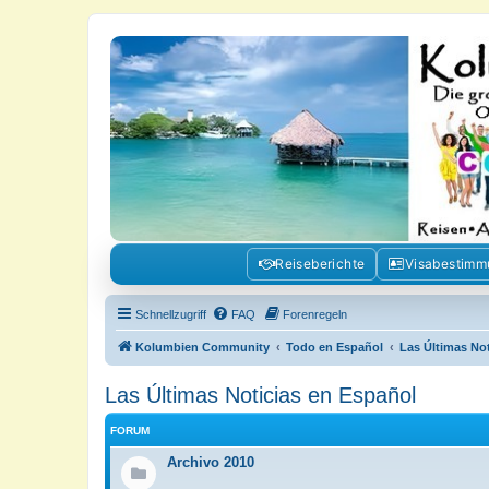
Kolumbienforum - Das grosse Foru
Reisen, Auswandern, Kultur, Politik, Geschichte und Visum in Kolumb
Reiseberichte
Visabestim
Schnellzugriff
FAQ
Forenregeln
Kolumbien Community
Todo en Español
Las Últimas No
Las Últimas Noticias en Español
FORUM
Archivo 2010