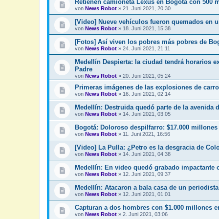
Retienen camioneta Lexus en Bogotá con 500 m
von
News Robot
»
21. Juni 2021, 20:30
[Video] Nueve vehículos fueron quemados en u
von
News Robot
»
18. Juni 2021, 15:38
[Fotos] Así viven los pobres más pobres de Bo
von
News Robot
»
24. Juni 2021, 21:11
Medellín Despierta: la ciudad tendrá horarios e
Padre
von
News Robot
»
20. Juni 2021, 05:24
Primeras imágenes de las explosiones de carro
von
News Robot
»
16. Juni 2021, 02:14
Medellín: Destruida quedó parte de la avenida 
von
News Robot
»
14. Juni 2021, 03:05
Bogotá: Doloroso despilfarro: $17.000 millones
von
News Robot
»
11. Juni 2021, 16:56
[Video] La Pulla: ¿Petro es la desgracia de Co
von
News Robot
»
14. Juni 2021, 04:38
Medellín: En video quedó grabado impactante c
von
News Robot
»
12. Juni 2021, 09:37
Medellín: Atacaron a bala casa de un periodista
von
News Robot
»
12. Juni 2021, 01:01
Capturan a dos hombres con $1.000 millones en 
von
News Robot
»
2. Juni 2021, 03:06