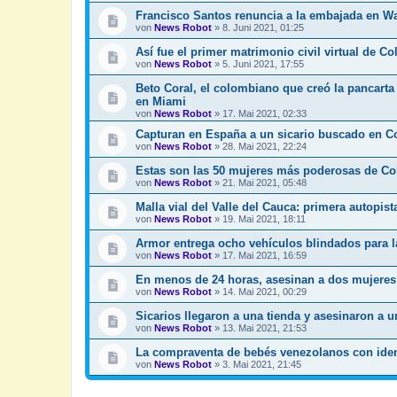
Francisco Santos renuncia a la embajada en W
von
News Robot
»
8. Juni 2021, 01:25
Así fue el primer matrimonio civil virtual de C
von
News Robot
»
5. Juni 2021, 17:55
Beto Coral, el colombiano que creó la pancarta
en Miami
von
News Robot
»
17. Mai 2021, 02:33
Capturan en España a un sicario buscado en C
von
News Robot
»
28. Mai 2021, 22:24
Estas son las 50 mujeres más poderosas de Col
von
News Robot
»
21. Mai 2021, 05:48
Malla vial del Valle del Cauca: primera autopi
von
News Robot
»
19. Mai 2021, 18:11
Armor entrega ocho vehículos blindados para l
von
News Robot
»
17. Mai 2021, 16:59
En menos de 24 horas, asesinan a dos mujeres
von
News Robot
»
14. Mai 2021, 00:29
Sicarios llegaron a una tienda y asesinaron a u
von
News Robot
»
13. Mai 2021, 21:53
La compraventa de bebés venezolanos con ide
von
News Robot
»
3. Mai 2021, 21:45