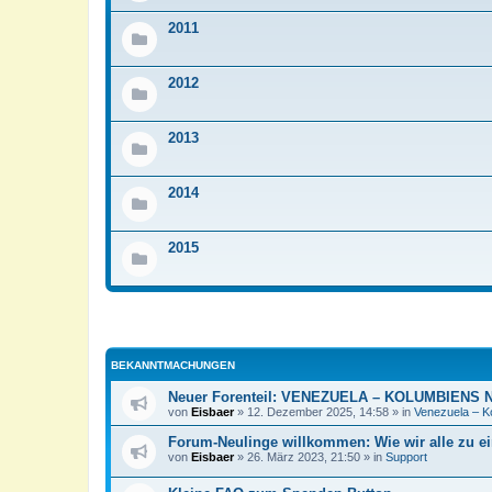
2011
2012
2013
2014
2015
BEKANNTMACHUNGEN
Neuer Forenteil: VENEZUELA – KOLUMBIENS
von
Eisbaer
»
12. Dezember 2025, 14:58
» in
Venezuela – K
Forum-Neulinge willkommen: Wie wir alle zu e
von
Eisbaer
»
26. März 2023, 21:50
» in
Support