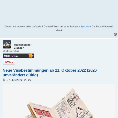
Du bist mit unserer Hilfe zufrieden! Dann hilf bitte mit einer kleinen »
Spende
« Danke und Vergelt's
Gott!
Themenstarter
Eisbaer
Moderator(in)
Offline
Neue Visabestimmungen ab 21. Oktober 2022 (2026
unverändert gültig)
B
27. Juli 2022, 23:27
e
i
t
r
a
g