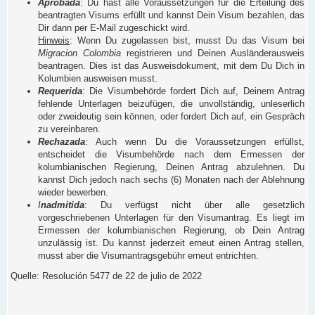
Aprobada
: Du hast alle Voraussetzungen für die Erteilung des
beantragten Visums erfüllt und kannst Dein Visum bezahlen, das
Dir dann per E-Mail zugeschickt wird.
Hinweis
: Wenn Du zugelassen bist, musst Du das Visum bei
Migracion Colombia
registrieren und Deinen Ausländerausweis
beantragen. Dies ist das Ausweisdokument, mit dem Du Dich in
Kolumbien ausweisen musst.
Requerida
: Die Visumbehörde fordert Dich auf, Deinem Antrag
fehlende Unterlagen beizufügen, die unvollständig, unleserlich
oder zweideutig sein können, oder fordert Dich auf, ein Gespräch
zu vereinbaren.
Rechazada
: Auch wenn Du die Voraussetzungen erfüllst,
entscheidet die Visumbehörde nach dem Ermessen der
kolumbianischen Regierung, Deinen Antrag abzulehnen. Du
kannst Dich jedoch nach sechs (6) Monaten nach der Ablehnung
wieder bewerben.
I
nadmitida
: Du verfügst nicht über alle gesetzlich
vorgeschriebenen Unterlagen für den Visumantrag. Es liegt im
Ermessen der kolumbianischen Regierung, ob Dein Antrag
unzulässig ist. Du kannst jederzeit erneut einen Antrag stellen,
musst aber die Visumantragsgebühr erneut entrichten.
Quelle: Resolución 5477 de 22 de julio de 2022