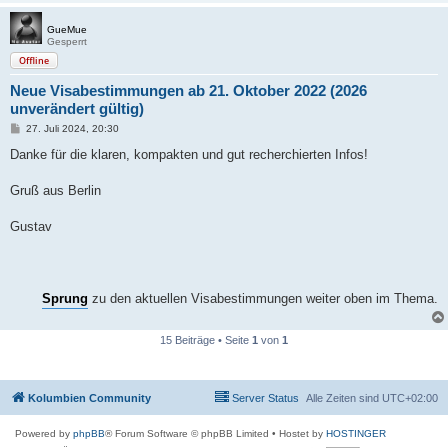
GueMue
Gesperrt
Offline
Neue Visabestimmungen ab 21. Oktober 2022 (2026
unverändert gültig)
B
27. Juli 2024, 20:30
e
i
Danke für die klaren, kompakten und gut recherchierten Infos!
t
r
a
Gruß aus Berlin
g
Gustav
Sprung
zu den aktuellen Visabestimmungen weiter oben im Thema.
15 Beiträge • Seite
1
von
1
Kolumbien Community
Server Status
Alle Zeiten sind
UTC+02:00
Powered by
phpBB
® Forum Software © phpBB Limited
• Hostet by
HOSTINGER