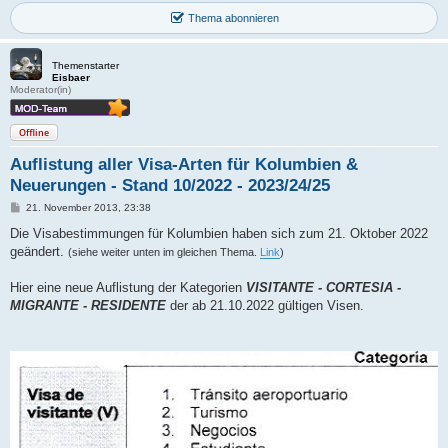
Thema abonnieren
Themenstarter
Eisbaer
Moderator(in)
Offline
Auflistung aller Visa-Arten für Kolumbien &
Neuerungen - Stand 10/2022 - 2023/24/25
B
21. November 2013, 23:38
e
i
Die Visabestimmungen für Kolumbien haben sich zum 21. Oktober 2022
t
geändert.
(siehe weiter unten im gleichen Thema.
Link
)
r
a
g
Hier eine neue Auflistung der Kategorien
VISITANTE - CORTESIA -
MIGRANTE - RESIDENTE
der ab 21.10.2022 gültigen Visen.