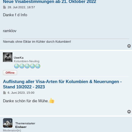
Neue Visabestimmungen ab 21. Oktober 2022
B
28. Juli 2022, 18:57
e
i
Danke f d Info
t
r
a
g
ramklov
Niemals ohne Eiklar im Kühler durch Kolumbien!
UweKa
Kolumbien-Neuling
Offline
Auflistung aller Visa-Arten für Kolumbien & Neuerungen -
Stand 10/2022 - 2023
B
6. Juni 2023, 15:00
e
i
Danke schön für die Mühe.
t
r
a
g
Themenstarter
Eisbaer
Moderator(in)