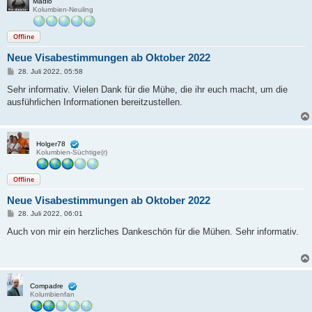
Madlo
Kolumbien-Neuling
Offline
Neue Visabestimmungen ab Oktober 2022
B
28. Juli 2022, 05:58
e
i
Sehr informativ. Vielen Dank für die Mühe, die ihr euch macht, um die
t
ausführlichen Informationen bereitzustellen.
r
a
g
Holger78
Kolumbien-Süchtige(r)
Offline
Neue Visabestimmungen ab Oktober 2022
B
28. Juli 2022, 06:01
e
i
Auch von mir ein herzliches Dankeschön für die Mühen. Sehr informativ.
t
r
a
g
Compadre
Kolumbienfan