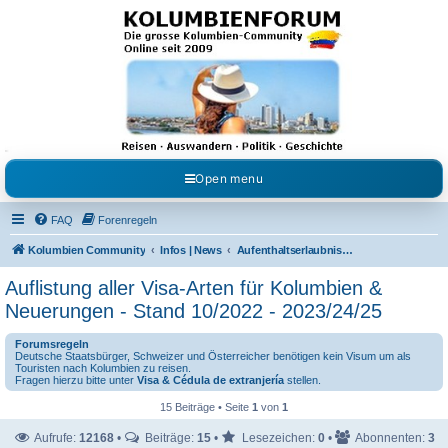
Kolumbienforum - Das
grosse Forum der
Freunde Kolumbiens
Reisen, Auswandern, Kultur, Politik, Geschichte und Visum in Kolumbien und Venezuela.
Austausch, Erfahrungen und Gemeinschaft im Kolumbienforum
Open menu
FAQ
Forenregeln
Kolumbien Community
Infos | News
Aufenthaltserlaubnisse / Visen für Kolumbien
Auflistung aller Visa-Arten für Kolumbien &
Neuerungen - Stand 10/2022 - 2023/24/25
Forumsregeln
Deutsche Staatsbürger, Schweizer und Österreicher benötigen kein Visum um als
Touristen nach Kolumbien zu reisen.
Fragen hierzu bitte unter
Visa & Cédula de extranjería
stellen.
15 Beiträge • Seite
1
von
1
Aufrufe:
12168
•
Beiträge:
15
•
Lesezeichen:
0
•
Abonnenten:
3