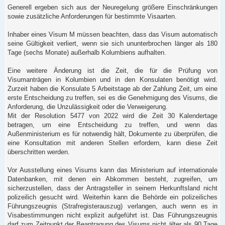
Generell ergeben sich aus der Neuregelung größere Einschränkungen
sowie zusätzliche Anforderungen für bestimmte Visaarten.
Inhaber eines Visum M müssen beachten, dass das Visum automatisch
seine Gültigkeit verliert, wenn sie sich ununterbrochen länger als 180
Tage (sechs Monate) außerhalb Kolumbiens aufhalten.
Eine weitere Änderung ist die Zeit, die für die Prüfung von
Visumanträgen in Kolumbien und in den Konsulaten benötigt wird.
Zurzeit haben die Konsulate 5 Arbeitstage ab der Zahlung Zeit, um eine
erste Entscheidung zu treffen, sei es die Genehmigung des Visums, die
Anforderung, die Unzulässigkeit oder die Verweigerung.
Mit der Resolution 5477 von 2022 wird die Zeit 30 Kalendertage
betragen, um eine Entscheidung zu treffen, und wenn das
Außenministerium es für notwendig hält, Dokumente zu überprüfen, die
eine Konsultation mit anderen Stellen erfordern, kann diese Zeit
überschritten werden.
Vor Ausstellung eines Visums kann das Ministerium auf internationale
Datenbanken, mit denen ein Abkommen besteht, zugreifen, um
sicherzustellen, dass der Antragsteller in seinem Herkunftsland nicht
polizeilich gesucht wird. Weiterhin kann die Behörde ein polizeiliches
Führungszeugnis (Strafregisterauszug) verlangen, auch wenn es in
Visabestimmungen nicht explizit aufgeführt ist. Das Führungszeugnis
darf zum Zeitpunkt der Beantragung des Visums nicht älter als 90 Tage