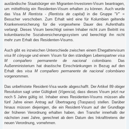
ausländische Staatsbürger ein Migranten-Investoren-Visum beantragen,
um mittelfristig ein Residenten-Visum erhalten zu können. Auch wurde
das Visa
M Rentista - (Rentista de capital)
in die Gruppe
"V"
=
Besucher verschoben. Zum Erhalt wird eine für Kolumbien geltende
Krankenversicherung für die vorgesehene Dauer des Aufenthalts
verlangt. Dieses Visum berechtigt seinen Inhaber nicht zum Beitritt ins
kolumbianische Sozialversicherungssystem und berechtigt ihn nicht
mehr zum Erhalt des Residenten-Visums.
Auch gibt es inzwischen Unterschiede zwischen einem Ehegattenvisum
visa M cónyuge
und einem Visum für den ständigen Lebenspartner
visa
M compañero permanente de nacional colombiano
. Das
Außenministerium hat drastische Einschränkungen in Bezug auf den
Erhalt des
visa M compañero permanente de nacional colombiano
vorgenommen.
Das unbefristete Resident-Visa wurde abgeschafft. Der Artikel 89 obiger
Resolution sagt unter Gültigkeit (
Vigencia
), dass dieses Visum jetzt nur
noch 5 Jahre gültig ist. Inhaber eines Residenten-Visums müssen alle
fünf Jahre einen Antrag auf Übertragung (
Traspaso
) stellen. Darüber
hinaus müssen diejenigen, die ein Resident-Visum auf der Grundlage
der früheren Verordnung erhalten haben, den Transfer innerhalb der
nächsten zwei Jahre, gerechnet ab dem Datum des Inkrafttretens der
neuen Verordnung, vornehmen.