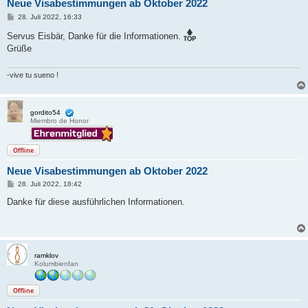
Neue Visabestimmungen ab Oktober 2022
B
28. Juli 2022, 16:33
e
i
Servus Eisbär, Danke für die Informationen.
t
Grüße
r
a
g
-vive tu sueno !
gordito54
Miembro de Honor
Offline
Neue Visabestimmungen ab Oktober 2022
B
28. Juli 2022, 18:42
e
i
Danke für diese ausführlichen Informationen.
t
r
a
g
ramklov
Kolumbienfan
Offline