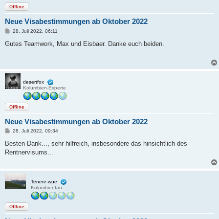
Offline
Neue Visabestimmungen ab Oktober 2022
B
28. Juli 2022, 06:11
e
i
Gutes Teamwork, Max und Eisbaer. Danke euch beiden.
t
r
a
g
desertfox
Kolumbien-Experte
Offline
Neue Visabestimmungen ab Oktober 2022
B
28. Juli 2022, 09:34
e
i
Besten Dank..., sehr hilfreich, insbesondere das hinsichtlich des
t
Rentnervisums...
r
a
g
Tenere-wue
Kolumbienfan
Offline