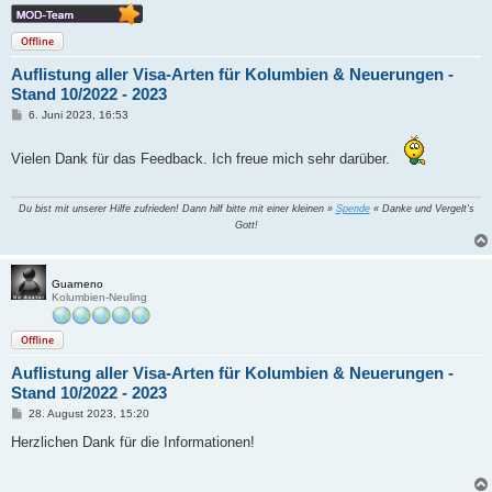
Offline
Auflistung aller Visa-Arten für Kolumbien & Neuerungen -
Stand 10/2022 - 2023
B
6. Juni 2023, 16:53
e
i
t
Vielen Dank für das Feedback. Ich freue mich sehr darüber.
r
a
g
Du bist mit unserer Hilfe zufrieden! Dann hilf bitte mit einer kleinen »
Spende
« Danke und Vergelt's
Gott!
Guarneno
Kolumbien-Neuling
Offline
Auflistung aller Visa-Arten für Kolumbien & Neuerungen -
Stand 10/2022 - 2023
B
28. August 2023, 15:20
e
i
Herzlichen Dank für die Informationen!
t
r
a
g