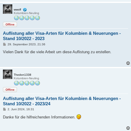
wwolf
Kolumbien-Neuling
Offline
Auflistung aller Visa-Arten für Kolumbien & Neuerungen -
Stand 10/2022 - 2023
B
29. September 2023, 21:36
e
i
Vielen Dank für die viele Arbeit um diese Auflistung zu erstellen.
t
r
a
g
Thedon1338
Kolumbien-Neuling
Offline
Auflistung aller Visa-Arten für Kolumbien & Neuerungen -
Stand 10/2022 - 2023/24
B
2. Juni 2024, 16:31
e
i
Danke für die hilfreichenden Informationen.
t
r
a
g