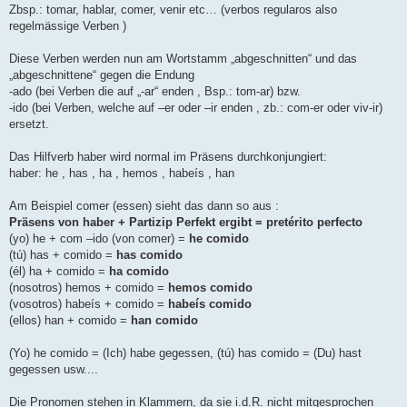
Zbsp.: tomar, hablar, comer, venir etc… (verbos regularos also
regelmässige Verben )
Diese Verben werden nun am Wortstamm „abgeschnitten“ und das
„abgeschnittene“ gegen die Endung
-ado (bei Verben die auf „-ar“ enden , Bsp.: tom-ar) bzw.
-ido (bei Verben, welche auf –er oder –ir enden , zb.: com-er oder viv-ir)
ersetzt.
Das Hilfverb haber wird normal im Präsens durchkonjungiert:
haber: he , has , ha , hemos , habeís , han
Am Beispiel comer (essen) sieht das dann so aus :
Präsens von haber + Partizip Perfekt ergibt = pretérito perfecto
(yo) he + com –ido (von comer) =
he comido
(tú) has + comido =
has comido
(él) ha + comido =
ha comido
(nosotros) hemos + comido =
hemos comido
(vosotros) habeís + comido =
habeís comido
(ellos) han + comido =
han comido
(Yo) he comido = (Ich) habe gegessen, (tú) has comido = (Du) hast
gegessen usw....
Die Pronomen stehen in Klammern, da sie i.d.R. nicht mitgesprochen