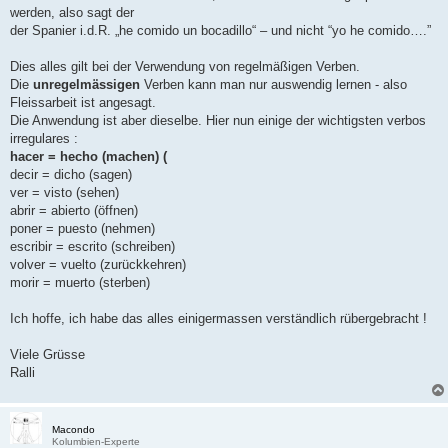
werden, also sagt der
der Spanier i.d.R. „he comido un bocadillo“ – und nicht “yo he comido….”
Dies alles gilt bei der Verwendung von regelmäßigen Verben.
Die
unregelmässigen
Verben kann man nur auswendig lernen - also
Fleissarbeit ist angesagt.
Die Anwendung ist aber dieselbe. Hier nun einige der wichtigsten verbos
irregulares :
hacer = hecho (machen) (
decir = dicho (sagen)
ver = visto (sehen)
abrir = abierto (öffnen)
poner = puesto (nehmen)
escribir = escrito (schreiben)
volver = vuelto (zurückkehren)
morir = muerto (sterben)
Ich hoffe, ich habe das alles einigermassen verständlich rübergebracht !
Viele Grüsse
Ralli
Macondo
Kolumbien-Experte