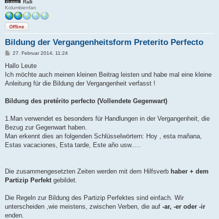
Ralli
Kolumbienfan
Offline
Bildung der Vergangenheitsform Preterito Perfecto
B
27. Februar 2014, 11:24
e
i
Hallo Leute
t
Ich möchte auch meinen kleinen Beitrag leisten und habe mal eine kleine
r
a
Anleitung für die Bildung der Vergangenheit verfasst !
g
Bildung des pretérito perfecto (Vollendete Gegenwart)
1.Man verwendet es besonders für Handlungen in der Vergangenheit, die
Bezug zur Gegenwart haben.
Man erkennt dies an folgenden Schlüsselwörtern: Hoy , esta mañana,
Estas vacaciones, Esta tarde, Este año usw.....
Die zusammengesetzten Zeiten werden mit dem Hilfsverb
haber + dem
Partizip Perfekt
gebildet.
Die Regeln zur Bildung des Partizip Perfektes sind einfach. Wir
unterscheiden ,wie meistens, zwischen Verben, die auf
-ar, -er oder -ir
enden.