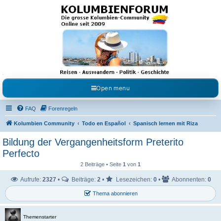
Kolumbienforum - Das
grosse Forum der
Freunde Kolumbiens
Reisen, Auswandern, Kultur, Politik, Geschichte und Visum in Kolumbien und Venezuela.
Austausch, Erfahrungen und Gemeinschaft im Kolumbienforum
Open menu
FAQ
Forenregeln
Kolumbien Community
Todo en Español
Spanisch lernen mit Riza
Bildung der Vergangenheitsform Preterito
Perfecto
2 Beiträge • Seite
1
von
1
Aufrufe:
2327
•
Beiträge:
2
•
Lesezeichen:
0
•
Abonnenten:
0
Thema abonnieren
Themenstarter