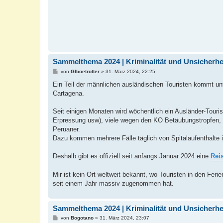
Sammelthema 2024 | Kriminalität und Unsicherhei
B
von
Glboetrotter
»
31. März 2024, 22:25
e
i
Ein Teil der männlichen ausländischen Touristen kommt unt
t
Cartagena.
r
a
g
Seit einigen Monaten wird wöchentlich ein Ausländer-Touris
Erpressung usw), viele wegen den KO Betäubungstropfen, 
Peruaner.
Dazu kommen mehrere Fälle täglich von Spitalaufenthalte i
Deshalb gibt es offiziell seit anfangs Januar 2024 eine
Rei
Mir ist kein Ort weltweit bekannt, wo Touristen in den Fe
seit einem Jahr massiv zugenommen hat.
Sammelthema 2024 | Kriminalität und Unsicherhei
B
von
Bogotano
»
31. März 2024, 23:07