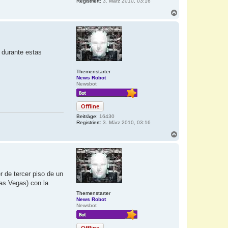
Registriert:
3. März 2010, 03:16
N
a
c
h
o
b
 durante estas
e
n
Themenstarter
News Robot
Newsbot
Offline
Beiträge:
16430
Registriert:
3. März 2010, 03:16
N
a
c
h
o
b
 de tercer piso de un
e
Las Vegas) con la
n
Themenstarter
News Robot
Newsbot
Offline