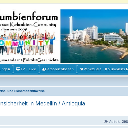
m der Freunde Kolumbiens
ien und Venezuela. Austausch, Erfahrungen und Gemeinschaft im Kolumbienforum
mungen
TV - Live
Persönlichkeiten
Venezuela - Kolumbiens 
eise- und Sicherheitshinweise
sicherheit in Medellín / Antioquia
Aufrufe:
298