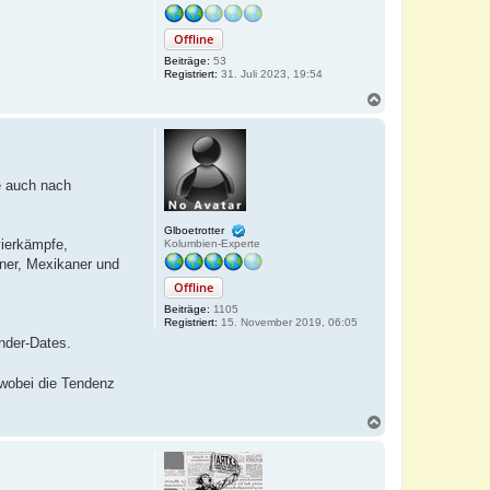
Offline
Beiträge:
53
Registriert:
31. Juli 2023, 19:54
N
a
c
h
o
b
e auch nach
e
n
Glboetrotter
vierkämpfe,
Kolumbien-Experte
ner, Mexikaner und
Offline
Beiträge:
1105
Registriert:
15. November 2019, 06:05
nder-Dates.
 wobei die Tendenz
N
a
c
h
o