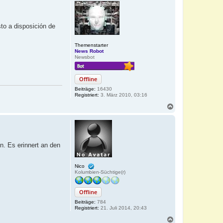
c
h
o
b
to a disposición de
e
n
Themenstarter
News Robot
Newsbot
Offline
Beiträge:
16430
Registriert:
3. März 2010, 03:16
N
a
c
h
o
b
n. Es erinnert an den
e
n
Nico
Kolumbien-Süchtige(r)
Offline
Beiträge:
784
Registriert:
21. Juli 2014, 20:43
N