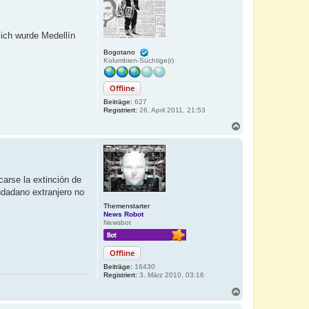
b
e
n
lich wurde Medellín
Bogotano
Kolumbien-Süchtige(r)
Offline
Beiträge:
627
Registriert:
26. April 2011, 21:53
N
a
c
h
o
b
icarse la extinción de
e
udadano extranjero no
n
Themenstarter
News Robot
Newsbot
Offline
Beiträge:
16430
Registriert:
3. März 2010, 03:16
N
a