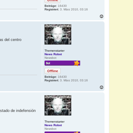
Beiträge:
16430
Registriert:
3. März 2010, 03:16
N
a
c
h
o
b
as del centro
e
n
Themenstarter
News Robot
Newsbot
Offline
Beiträge:
16430
Registriert:
3. März 2010, 03:16
N
a
c
h
o
b
estado de indefensión
e
n
Themenstarter
News Robot
Newsbot