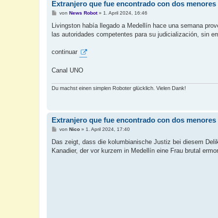
Extranjero que fue encontrado con dos menores en
B
von
News Robot
»
1. April 2024, 16:46
e
i
Livingston había llegado a Medellín hace una semana prove
t
las autoridades competentes para su judicialización, sin 
r
a
g
continuar
Canal UNO
Du machst einen simplen Roboter glücklich. Vielen Dank!
Extranjero que fue encontrado con dos menores en
B
von
Nico
»
1. April 2024, 17:40
e
i
Das zeigt, dass die kolumbianische Justiz bei diesem Delik
t
Kanadier, der vor kurzem in Medellín eine Frau brutal ermor
r
a
g