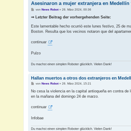
Asesinaron a mujer extranjera en Medellín 
B
von
News Robot
»
26. März 2024, 00:36
e
i
⇒ Letzter Beitrag der vorhergehenden Seite:
t
r
Este lamentable hecho ocurrió este lunes festivo, 25 de mar
a
g
Boston. Resulta que los vecinos notaron que del apartamen
continuar
Pulzo
Du machst einen simplen Roboter glücklich. Vielen Dank!
Hallan muertos a otros dos extranjeros en Medell
B
von
News Robot
»
26. März 2024, 15:21
e
i
No cesa la violencia en la capital antioqueña en contra de 
t
en la mañana del domingo 24 de marzo.
r
a
g
continuar
Infobae
Du machst einen simplen Roboter glücklich. Vielen Dank!