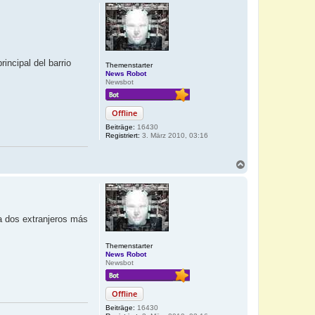
incipal del barrio
Themenstarter
News Robot
Newsbot
Offline
Beiträge:
16430
Registriert:
3. März 2010, 03:16
N
a
c
h
o
b
da dos extranjeros más
e
n
Themenstarter
News Robot
Newsbot
Offline
Beiträge:
16430