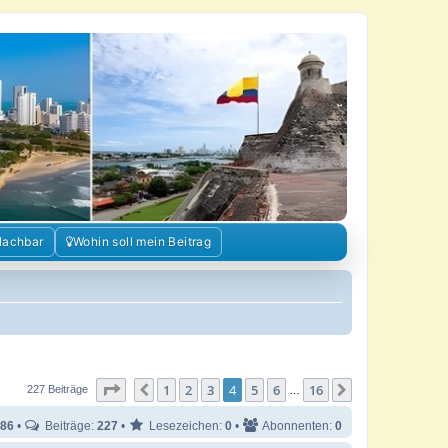
Nachbar
Wohin soll mein Beitrag
Seite
4
von
16
1
2
3
4
5
6
16
Vorherige
Nächste
227 Beiträge
…
86
•
Beiträge:
227
•
Lesezeichen:
0
•
Abonnenten:
0