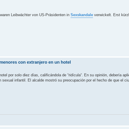
h waren Leibwächter von US-Präsidenten in
Sexskandale
verwickelt. Erst kürz
e menores con extranjero en un hotel
otel por solo diez días, calificándola de “ridícula“. En su opinión, debería apl
sexual infantil. El alcalde mostró su preocupación por el hecho de que el ci