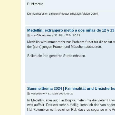
Publimetro
Du machst einen simplen Roboter glücklich. Vielen Dank!
Medellín: extranjero metió a dos niñas de 12 y 13
B
von
Glboetrotter
»
31. März 2024, 05:29
e
i
Medellin wird immer mehr zur Problem-Stadt für diese Art 
t
der (sehr) jungen Frauen und Mädchen ausnutzen.
r
a
g
Sollen die ihre gerechte Strafe erhalten.
Sammelthema 2024 | Kriminalität und Unsicherhei
B
von
jessiw
»
31. März 2024, 09:29
e
i
In Medellín, aber auch in Bogotá, fielen mir die vielen H
t
was auffällt. Das war sehr auffällig, kenn ich das von ande
r
a
Hat Kolumbien echt so einen Ruf, dass es sogar so eine A
g