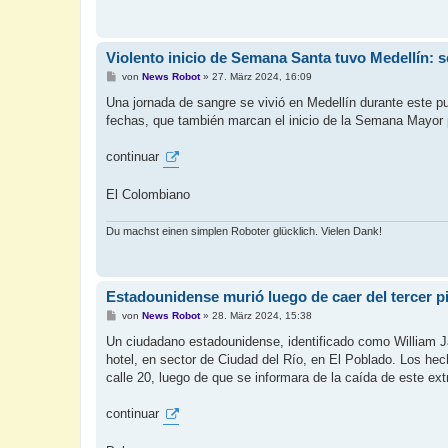
Violento inicio de Semana Santa tuvo Medellín: 
B
von
News Robot
»
27. März 2024, 16:09
e
i
Una jornada de sangre se vivió en Medellín durante este pu
t
fechas, que también marcan el inicio de la Semana Mayor p
r
a
g
continuar
El Colombiano
Du machst einen simplen Roboter glücklich. Vielen Dank!
Estadounidense murió luego de caer del tercer pi
B
von
News Robot
»
28. März 2024, 15:38
e
i
Un ciudadano estadounidense, identificado como William J
t
hotel, en sector de Ciudad del Río, en El Poblado. Los hech
r
a
calle 20, luego de que se informara de la caída de este ext
g
continuar