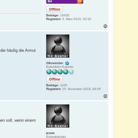
Offline
Beiträge:
16430
Registriert:
3. März 2010, 03:16
N
a
c
h
o
b
die häufig die Armut
e
n
Glboetrotter
Kolumbien-Experte
Offline
Beiträge:
1105
Registriert:
15. November 2019, 06:05
N
a
c
h
o
b
ben soll, wenn einem
e
n
jessiw
Kolumbienfan