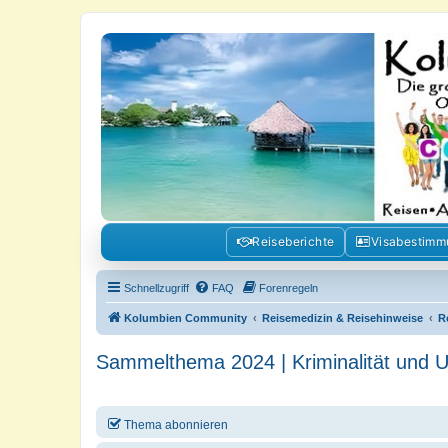
Kolumbienforum - Das grosse Foru
Reisen, Auswandern, Kultur, Politik, Geschichte und Visum in Kolumb
Reiseberichte
Visabestim
Schnellzugriff
FAQ
Forenregeln
Kolumbien Community
Reisemedizin & Reisehinweise
R
Sammelthema 2024 | Kriminalität und Un
Thema abonnieren