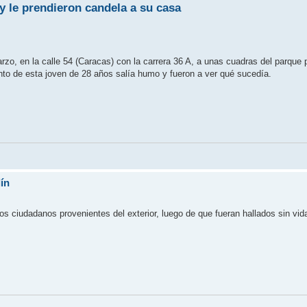
y le prendieron candela a su casa
zo, en la calle 54 (Caracas) con la carrera 36 A, a unas cuadras del parque pr
to de esta joven de 28 años salía humo y fueron a ver qué sucedía.
ín
los ciudadanos provenientes del exterior, luego de que fueran hallados sin vi