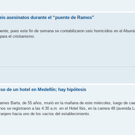
seis asesinatos durante el “puente de Ramos”
ente, pues este fin de semana se contabilizaron seis homicidios en el Aburrá
ara el cristianismo.
so de un hotel en Medellín; hay hipótesis
ames Barta, de 55 años, murió en la mañana de este miércoles, luego de caer
os se registraron a las 4:30 a.m. en el Hotel Ibis, en la carrera 48 (avenida 
ranjero hacia uno de los vacíos del establecimiento.