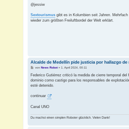
e
i
@jessiw
t
r
a
Sextourismus
gibt es in Kolumbien seit Jahren. Mehrfac
g
wieder zum größten Freiluftbordel der Welt erklärt.
Alcalde de Medellín pide justicia por hallazgo d
B
von
News Robot
»
1. April 2024, 00:11
e
i
Federico Gutiérrez criticó la medida de cierre temporal del h
t
dominio como castigo para los responsables de explotación 
r
a
esté detenido.
g
continuar
Canal UNO
Du machst einen simplen Roboter glücklich. Vielen Dank!