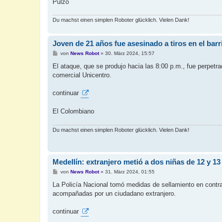
Pulzo
Du machst einen simplen Roboter glücklich. Vielen Dank!
Joven de 21 años fue asesinado a tiros en el bar
B
von
News Robot
»
30. März 2024, 15:57
e
i
El ataque, que se produjo hacia las 8:00 p.m., fue perpetr
t
comercial Unicentro.
r
a
g
continuar
El Colombiano
Du machst einen simplen Roboter glücklich. Vielen Dank!
Medellín: extranjero metió a dos niñas de 12 y 13
B
von
News Robot
»
31. März 2024, 01:55
e
i
La Policía Nacional tomó medidas de sellamiento en contra 
t
acompañadas por un ciudadano extranjero.
r
a
g
continuar