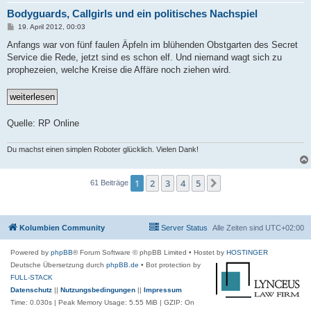
Bodyguards, Callgirls und ein politisches Nachspiel
B
19. April 2012, 00:03
e
i
Anfangs war von fünf faulen Äpfeln im blühenden Obstgarten des Secret
t
Service die Rede, jetzt sind es schon elf. Und niemand wagt sich zu
r
a
prophezeien, welche Kreise die Affäre noch ziehen wird.
g
Quelle: RP Online
Du machst einen simplen Roboter glücklich. Vielen Dank!
1
2
3
4
5
Nächste
61 Beiträge
Kolumbien Community
Server Status
Alle Zeiten sind
UTC+02:00
Powered by
phpBB
® Forum Software © phpBB Limited
• Hostet by
HOSTINGER
Deutsche Übersetzung durch
phpBB.de
• Bot protection by
FULL-STACK
Datenschutz
||
Nutzungsbedingungen
||
Impressum
Time: 0.030s
| Peak Memory Usage: 5.55 MiB | GZIP: On