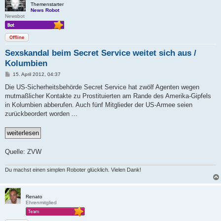
Themenstarter
News Robot
Newsbot
Offline
Sexskandal beim Secret Service weitet sich aus /
Kolumbien
B
15. April 2012, 04:37
e
i
Die US-Sicherheitsbehörde Secret Service hat zwölf Agenten wegen
t
mutmaßlicher Kontakte zu Prostituierten am Rande des Amerika-Gipfels
r
a
in Kolumbien abberufen. Auch fünf Mitglieder der US-Armee seien
g
zurückbeordert worden ...
Quelle: ZVW
Du machst einen simplen Roboter glücklich. Vielen Dank!
Renato
Ehrenmitglied