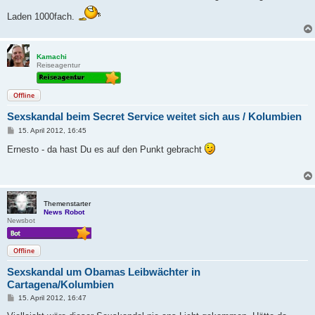
Laden 1000fach.
Kamachi
Reiseagentur
Offline
Sexskandal beim Secret Service weitet sich aus / Kolumbien
B
15. April 2012, 16:45
e
i
Ernesto - da hast Du es auf den Punkt gebracht
t
r
a
g
Themenstarter
News Robot
Newsbot
Offline
Sexskandal um Obamas Leibwächter in
Cartagena/Kolumbien
B
15. April 2012, 16:47
e
i