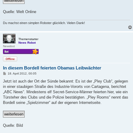
Quelle: Welt Online
Du machst einen simplen Roboter glücklich. Vielen Dank!
Themenstarter
News Robot
Newsbot
Offline
In diesem Bordell feierten Obamas Leibwächter
B
18. April 2012, 00:05
e
i
Jetzt ist auch der Ort der Sünde bekannt: Es ist der „Pley Club“, gelegen
t
in einer staubigen Straße des Industrie-Vororts von Cartagena, berichtet
r
a
„ABC News“. Mindestens elf Secret-Service-Männer feierten hier, wie ein
g
Türsteher des Clubs und die Polizei bestätigten. „Pley Rooms“ nennt das
Bordell seine „Spielzimmer“ auf der eigenen Internetseite.
Quelle: Bild