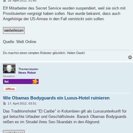
B
16. April 2012, 01:40
e
i
Elf Mitarbeiter des Secret Service wurden suspendiert, weil sie sich mit
t
Prostituierten vergnügt haben sollen. Nun wurde bekannt, dass auch
r
a
Angehörige der US-Armee in den Fall verstrickt sein sollen.
g
Quelle: Welt Online
Du machst einen simplen Roboter glücklich. Vielen Dank!
Themenstarter
News Robot
Newsbot
Offline
Wie Obamas Bodyguards ein Luxus-Hotel ruinieren
B
17. April 2012, 03:51
e
i
Das Traditionshotel "El Caribe" in Kolumbien gilt als Luxusunterkunft für
t
gut betuchte Urlauber und Geschäftsleute. Barack Obamas Bodyguards
r
a
reißen es im Strudel ihres Sex-Skandals in den Abgrund.
g