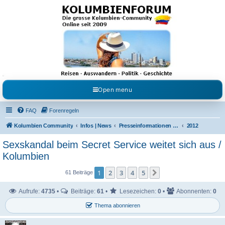
Kolumbienforum - Das
grosse Forum der
Freunde Kolumbiens
Reisen, Auswandern, Kultur, Politik, Geschichte und Visum in Kolumbien und Venezuela.
Austausch, Erfahrungen und Gemeinschaft im Kolumbienforum
Open menu
FAQ
Forenregeln
Kolumbien Community
Infos | News
Presseinformationen & Neuigkeiten
2012
Sexskandal beim Secret Service weitet sich aus /
Kolumbien
1
2
3
4
5
Nächste
61 Beiträge
Aufrufe:
4735
•
Beiträge:
61
•
Lesezeichen:
0
•
Abonnenten:
0
Thema abonnieren