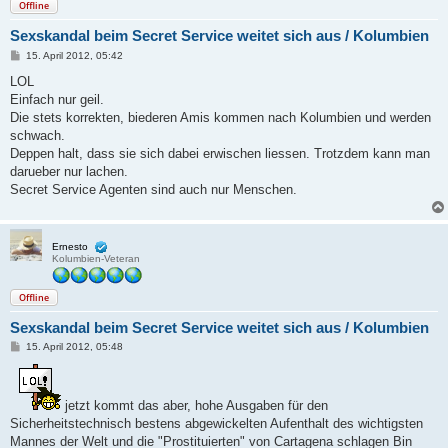
Offline
Sexskandal beim Secret Service weitet sich aus / Kolumbien
B
15. April 2012, 05:42
e
i
LOL
t
Einfach nur geil.
r
a
Die stets korrekten, biederen Amis kommen nach Kolumbien und werden
g
schwach.
Deppen halt, dass sie sich dabei erwischen liessen. Trotzdem kann man
darueber nur lachen.
Secret Service Agenten sind auch nur Menschen.
Ernesto
Kolumbien-Veteran
Offline
Sexskandal beim Secret Service weitet sich aus / Kolumbien
B
15. April 2012, 05:48
e
i
t
r
jetzt kommt das aber, hohe Ausgaben für den
a
g
Sicherheitstechnisch bestens abgewickelten Aufenthalt des wichtigsten
Mannes der Welt und die "Prostituierten" von Cartagena schlagen Bin