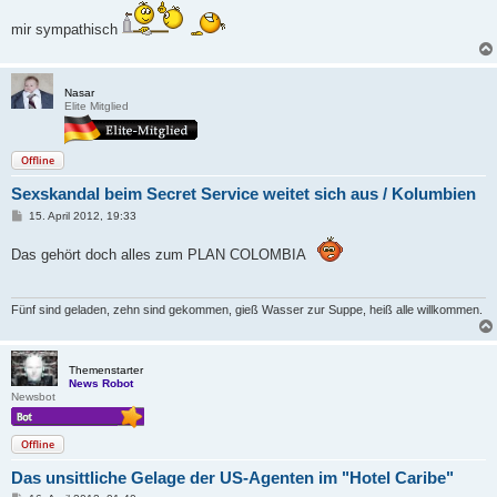
mir sympathisch
Nasar
Elite Mitglied
Offline
Sexskandal beim Secret Service weitet sich aus / Kolumbien
B
15. April 2012, 19:33
e
i
Das gehört doch alles zum PLAN COLOMBIA
t
r
a
g
Fünf sind geladen, zehn sind gekommen, gieß Wasser zur Suppe, heiß alle willkommen.
Themenstarter
News Robot
Newsbot
Offline
Das unsittliche Gelage der US-Agenten im "Hotel Caribe"