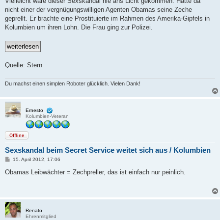
Vielleicht wäre dieser Sexskandal nie ans Licht gekommen. Hätte da
t
nicht einer der vergnügungswilligen Agenten Obamas seine Zeche
r
a
geprellt. Er brachte eine Prostituierte im Rahmen des Amerika-Gipfels in
g
Kolumbien um ihren Lohn. Die Frau ging zur Polizei.
Quelle: Stern
Du machst einen simplen Roboter glücklich. Vielen Dank!
Ernesto
Kolumbien-Veteran
Offline
Sexskandal beim Secret Service weitet sich aus / Kolumbien
B
15. April 2012, 17:06
e
i
Obamas Leibwächter = Zechpreller, das ist einfach nur peinlich.
t
r
a
g
Renato
Ehrenmitglied