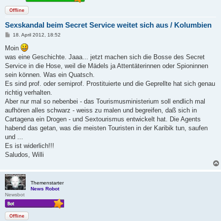
Offline
Sexskandal beim Secret Service weitet sich aus / Kolumbien
B
18. April 2012, 18:52
e
i
Moin
t
was eine Geschichte. Jaaa... jetzt machen sich die Bosse des Secret
r
a
Service in die Hose, weil die Mädels ja Attentäterinnen oder Spioninnen
g
sein können. Was ein Quatsch.
Es sind prof. oder semiprof. Prostituierte und die Geprellte hat sich genau
richtig verhalten.
Aber nur mal so nebenbei - das Tourismusministerium soll endlich mal
aufhören alles schwarz - weiss zu malen und begreifen, daß sich in
Cartagena ein Drogen - und Sextourismus entwickelt hat. Die Agents
habend das getan, was die meisten Touristen in der Karibik tun, saufen
und ...
Es ist widerlich!!!
Saludos, Willi
Themenstarter
News Robot
Newsbot
Offline