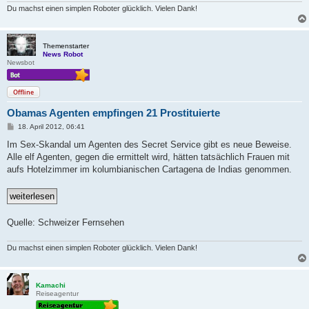
Du machst einen simplen Roboter glücklich. Vielen Dank!
Themenstarter
News Robot
Newsbot
Offline
Obamas Agenten empfingen 21 Prostituierte
B
18. April 2012, 06:41
e
i
Im Sex-Skandal um Agenten des Secret Service gibt es neue Beweise.
t
Alle elf Agenten, gegen die ermittelt wird, hätten tatsächlich Frauen mit
r
a
aufs Hotelzimmer im kolumbianischen Cartagena de Indias genommen.
g
Quelle: Schweizer Fernsehen
Du machst einen simplen Roboter glücklich. Vielen Dank!
Kamachi
Reiseagentur