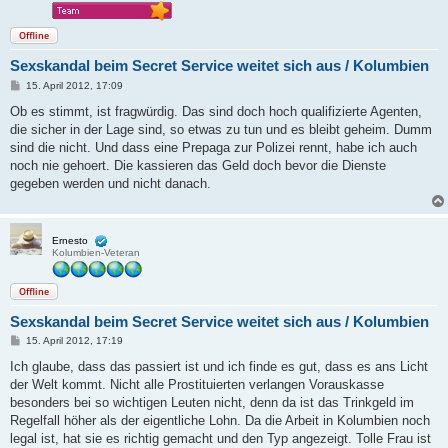
Offline
Sexskandal beim Secret Service weitet sich aus / Kolumbien
B
15. April 2012, 17:09
e
i
Ob es stimmt, ist fragwürdig. Das sind doch hoch qualifizierte Agenten,
t
die sicher in der Lage sind, so etwas zu tun und es bleibt geheim. Dumm
r
a
sind die nicht. Und dass eine Prepaga zur Polizei rennt, habe ich auch
g
noch nie gehoert. Die kassieren das Geld doch bevor die Dienste
gegeben werden und nicht danach.
Ernesto
Kolumbien-Veteran
Offline
Sexskandal beim Secret Service weitet sich aus / Kolumbien
B
15. April 2012, 17:19
e
i
Ich glaube, dass das passiert ist und ich finde es gut, dass es ans Licht
t
der Welt kommt. Nicht alle Prostituierten verlangen Vorauskasse
r
a
besonders bei so wichtigen Leuten nicht, denn da ist das Trinkgeld im
g
Regelfall höher als der eigentliche Lohn. Da die Arbeit in Kolumbien noch
legal ist, hat sie es richtig gemacht und den Typ angezeigt. Tolle Frau ist