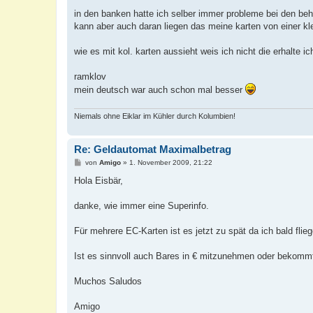
in den banken hatte ich selber immer probleme bei den beh
kann aber auch daran liegen das meine karten von einer kle
wie es mit kol. karten aussieht weis ich nicht die erhalte ic
ramklov
mein deutsch war auch schon mal besser
Niemals ohne Eiklar im Kühler durch Kolumbien!
Re: Geldautomat Maximalbetrag
B
von
Amigo
»
1. November 2009, 21:22
e
i
Hola Eisbär,
t
r
a
danke, wie immer eine Superinfo.
g
Für mehrere EC-Karten ist es jetzt zu spät da ich bald flieg
Ist es sinnvoll auch Bares in € mitzunehmen oder bekom
Muchos Saludos
Amigo