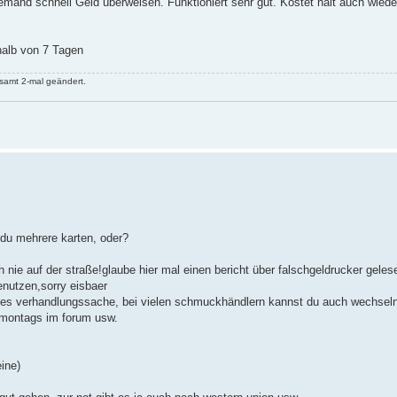
jemand schnell Geld überweisen. Funktioniert sehr gut. Kostet halt auch wied
halb von 7 Tagen
samt 2-mal geändert.
du mehrere karten, oder?
 nie auf der straße!glaube hier mal einen bericht über falschgeldrucker gele
enutzen,sorry eisbaer
alles verhandlungssache, bei vielen schmuckhändlern kannst du auch wechseln
r montags im forum usw.
eine)