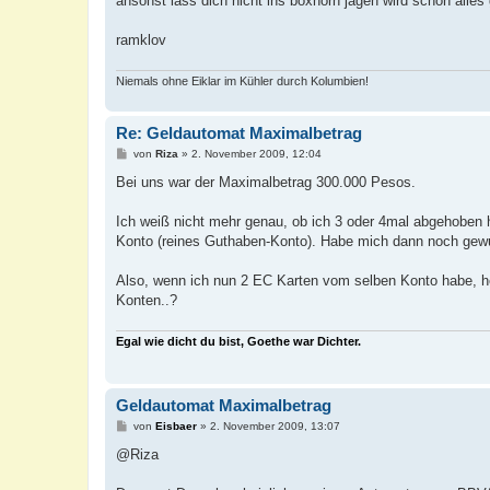
ansonst lass dich nicht ins boxhorn jagen wird schon alles
ramklov
Niemals ohne Eiklar im Kühler durch Kolumbien!
Re: Geldautomat Maximalbetrag
B
von
Riza
»
2. November 2009, 12:04
e
i
Bei uns war der Maximalbetrag 300.000 Pesos.
t
r
a
Ich weiß nicht mehr genau, ob ich 3 oder 4mal abgehoben h
g
Konto (reines Guthaben-Konto). Habe mich dann noch gewu
Also, wenn ich nun 2 EC Karten vom selben Konto habe, he
Konten..?
Egal wie dicht du bist, Goethe war Dichter.
Geldautomat Maximalbetrag
B
von
Eisbaer
»
2. November 2009, 13:07
e
i
@Riza
t
r