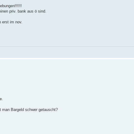
ebungen!!!!!!
inen priv. bank aus ö sind.
h erst im nov.
e.
mt man Bargeld schwer getauscht?