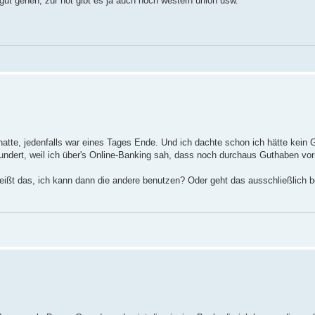
 gut gehen, zur not gibt es ja auch noch western union usw.
atte, jedenfalls war eines Tages Ende. Und ich dachte schon ich hätte kein
ndert, weil ich über's Online-Banking sah, dass noch durchaus Guthaben vor
ißt das, ich kann dann die andere benutzen? Oder geht das ausschließlich b