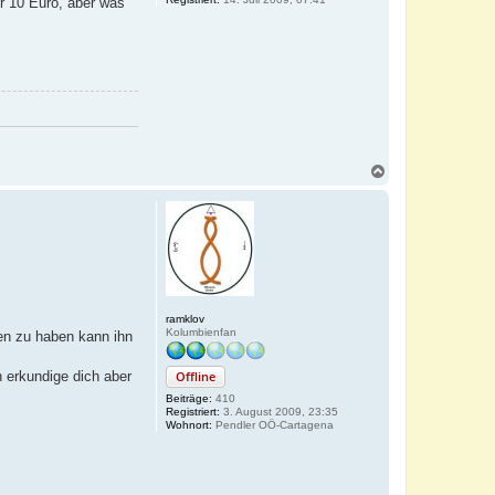
er 10 Euro, aber was
N
a
c
h
o
b
e
n
ramklov
Kolumbienfan
sen zu haben kann ihn
Offline
 erkundige dich aber
Beiträge:
410
Registriert:
3. August 2009, 23:35
Wohnort:
Pendler OÖ-Cartagena