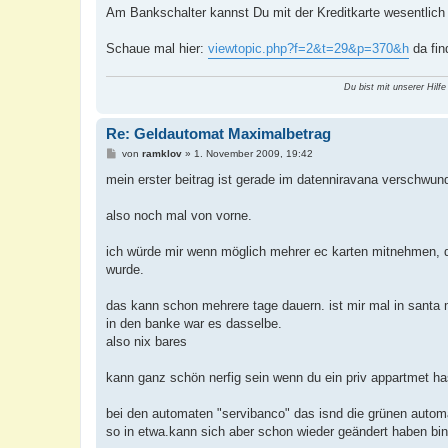
Am Bankschalter kannst Du mit der Kreditkarte wesentlich
Schaue mal hier:
viewtopic.php?f=2&t=29&p=370&h
da fin
Du bist mit unserer Hilfe
Re: Geldautomat Maximalbetrag
B
von
ramklov
»
1. November 2009, 19:42
e
i
mein erster beitrag ist gerade im datenniravana verschwun
t
r
a
also noch mal von vorne.
g
ich würde mir wenn möglich mehrer ec karten mitnehmen, da 
wurde.
das kann schon mehrere tage dauern. ist mir mal in santa m
in den banke war es dasselbe.
also nix bares
kann ganz schön nerfig sein wenn du ein priv appartmet h
bei den automaten "servibanco" das isnd die grünen automa
so in etwa.kann sich aber schon wieder geändert haben bi