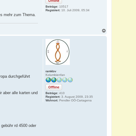
Offline
Beiträge:
10517
Registriert:
10. Juli 2009, 05:34
ges mehr zum Thema.
N
a
c
h
o
b
e
n
ramklov
Kolumbienfan
ropa durchgeführt
Offline
r aber alle karten und
Beiträge:
410
Registriert:
3. August 2009, 23:35
Wohnort:
Pendler OÖ-Cartagena
 gebühr rd 4500 oder