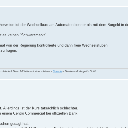
cherweise ist der Wechselkurs am Automaten besser als mit dem Bargeld in 
bt es keinen "Schwarzmarkt".
mal von der Regierung kontrollierte und dann freie Wechselstuben.
zu fragen.
 zufrieden! Dann hilf bitte mit einer kleinen »
Spende
« Danke und Vergelt's Gott!
 Allerdings ist der Kurs tatsächlich schlechter.
 einem Centro Commercial bei offiziellen Bank.
schon gesagt hat.