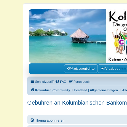
Kolumbienforum - Das grosse Foru
Reisen, Auswandern, Kultur, Politik, Geschichte und Visum in Kolumb
Reiseberichte
Visabestim
Schnellzugriff
FAQ
Forenregeln
Kolumbien Community
Festland | Allgemeine Fragen
Al
Gebühren an Kolumbianischen Bankom
Thema abonnieren