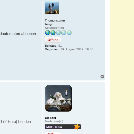
Themenstarter
Amigo
Kolumbienfan
eldautomaten abheben
Offline
Beiträge:
51
Registriert:
19. August 2009, 19:36
N
a
c
h
o
b
e
n
Eisbaer
172 Euro) bei den
Moderator(in)