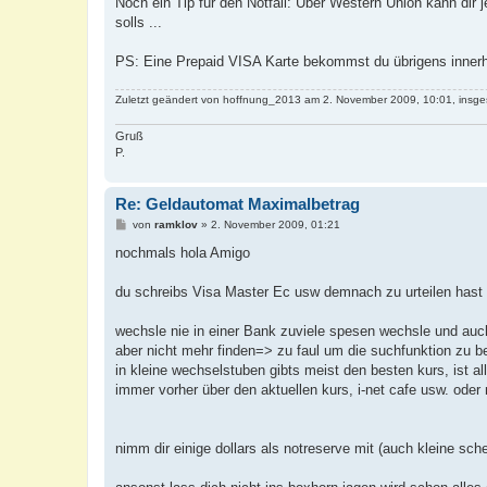
Noch ein Tip für den Notfall: Über Western Union kann dir 
solls ...
PS: Eine Prepaid VISA Karte bekommst du übrigens inner
Zuletzt geändert von
hoffnung_2013
am 2. November 2009, 10:01, insge
Gruß
P.
Re: Geldautomat Maximalbetrag
B
von
ramklov
»
2. November 2009, 01:21
e
i
nochmals hola Amigo
t
r
a
du schreibs Visa Master Ec usw demnach zu urteilen hast 
g
wechsle nie in einer Bank zuviele spesen wechsle und auch
aber nicht mehr finden=> zu faul um die suchfunktion zu b
in kleine wechselstuben gibts meist den besten kurs, ist 
immer vorher über den aktuellen kurs, i-net cafe usw. ode
nimm dir einige dollars als notreserve mit (auch kleine sch