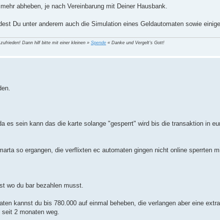
 mehr abheben, je nach Vereinbarung mit Deiner Hausbank.
dest Du unter anderem auch die Simulation eines Geldautomaten sowie eini
 zufrieden! Dann hilf bitte mit einer kleinen »
Spende
« Danke und Vergelt's Gott!
den.
es sein kann das die karte solange "gesperrt" wird bis die transaktion in eu
arta so ergangen, die verflixten ec automaten gingen nicht online sperrten mi
ast wo du bar bezahlen musst.
ten kannst du bis 780.000 auf einmal beheben, die verlangen aber eine extra
n seit 2 monaten weg.