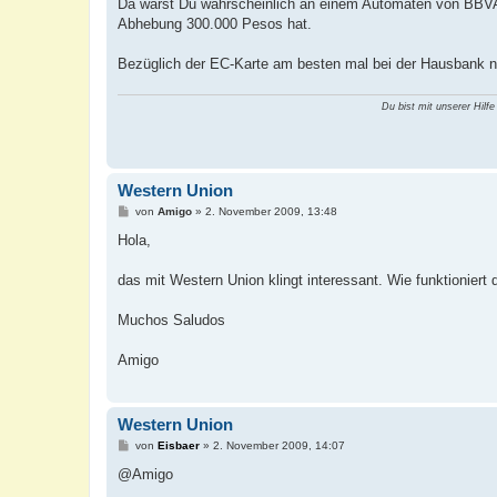
a
Da warst Du wahrscheinlich an einem Automaten von BBVA 
g
Abhebung 300.000 Pesos hat.
Bezüglich der EC-Karte am besten mal bei der Hausbank n
Du bist mit unserer Hilfe
Western Union
B
von
Amigo
»
2. November 2009, 13:48
e
i
Hola,
t
r
a
das mit Western Union klingt interessant. Wie funktionier
g
Muchos Saludos
Amigo
Western Union
B
von
Eisbaer
»
2. November 2009, 14:07
e
i
@Amigo
t