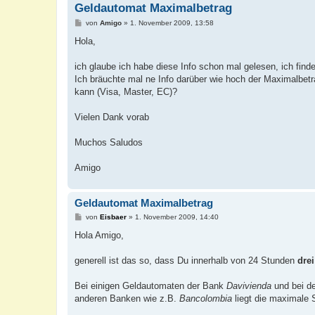
Geldautomat Maximalbetrag
B
von
Amigo
»
1. November 2009, 13:58
e
i
Hola,
t
r
a
ich glaube ich habe diese Info schon mal gelesen, ich finde
g
Ich bräuchte mal ne Info darüber wie hoch der Maximalbe
kann (Visa, Master, EC)?
Vielen Dank vorab
Muchos Saludos
Amigo
Geldautomat Maximalbetrag
B
von
Eisbaer
»
1. November 2009, 14:40
e
i
Hola Amigo,
t
r
a
generell ist das so, dass Du innerhalb von 24 Stunden
drei
g
Bei einigen Geldautomaten der Bank
Davivienda
und bei de
anderen Banken wie z.B.
Bancolombia
liegt die maximale