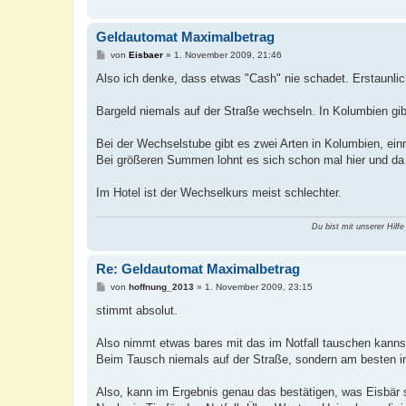
Geldautomat Maximalbetrag
B
von
Eisbaer
»
1. November 2009, 21:46
e
i
Also ich denke, dass etwas "Cash" nie schadet. Erstaunli
t
r
a
Bargeld niemals auf der Straße wechseln. In Kolumbien gi
g
Bei der Wechselstube gibt es zwei Arten in Kolumbien, ein
Bei größeren Summen lohnt es sich schon mal hier und da 
Im Hotel ist der Wechselkurs meist schlechter.
Du bist mit unserer Hilfe
Re: Geldautomat Maximalbetrag
B
von
hoffnung_2013
»
1. November 2009, 23:15
e
i
stimmt absolut.
t
r
a
Also nimmt etwas bares mit das im Notfall tauschen kannst.
g
Beim Tausch niemals auf der Straße, sondern am besten in
Also, kann im Ergebnis genau das bestätigen, was Eisbär 