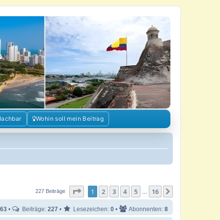
Nachbar
Wohin soll mein Beitrag
Seite
1
von
16
1
2
3
4
5
16
Nächste
227 Beiträge
…
63
•
Beiträge:
227
•
Lesezeichen:
0
•
Abonnenten:
8