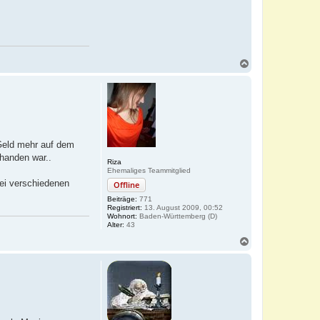
N
a
c
h
o
b
e
n
 Geld mehr auf dem
handen war..
Riza
Ehemaliges Teammitglied
ei verschiedenen
Offline
Beiträge:
771
Registriert:
13. August 2009, 00:52
Wohnort:
Baden-Württemberg (D)
Alter:
43
N
a
c
h
o
b
e
n