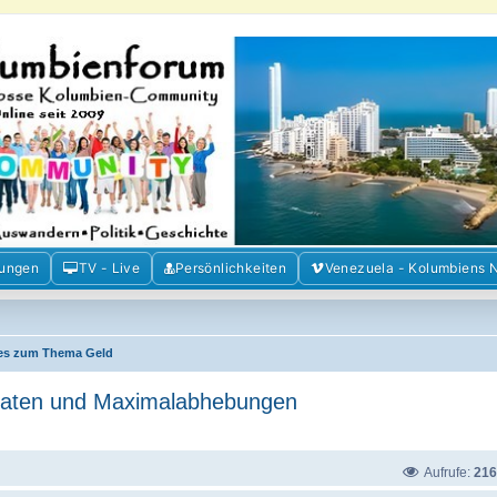
m der Freunde Kolumbiens
ien und Venezuela. Austausch, Erfahrungen und Gemeinschaft im Kolumbienforum
mungen
TV - Live
Persönlichkeiten
Venezuela - Kolumbiens 
les zum Thema Geld
aten und Maximalabhebungen
Aufrufe:
216