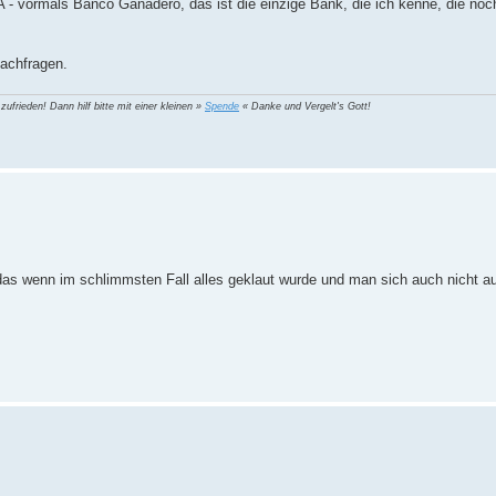
- vormals Banco Ganadero, das ist die einzige Bank, die ich kenne, die no
achfragen.
 zufrieden! Dann hilf bitte mit einer kleinen »
Spende
« Danke und Vergelt's Gott!
t das wenn im schlimmsten Fall alles geklaut wurde und man sich auch nicht 