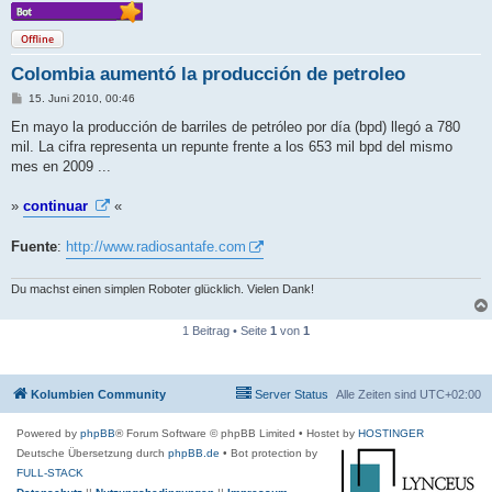
Offline
Colombia aumentó la producción de petroleo
B
15. Juni 2010, 00:46
e
i
En mayo la producción de barriles de petróleo por día (bpd) llegó a 780
t
mil. La cifra representa un repunte frente a los 653 mil bpd del mismo
r
a
mes en 2009 ...
g
»
continuar
«
Fuente
:
http://www.radiosantafe.com
Du machst einen simplen Roboter glücklich. Vielen Dank!
1 Beitrag • Seite
1
von
1
Kolumbien Community
Server Status
Alle Zeiten sind
UTC+02:00
Powered by
phpBB
® Forum Software © phpBB Limited
• Hostet by
HOSTINGER
Deutsche Übersetzung durch
phpBB.de
• Bot protection by
FULL-STACK