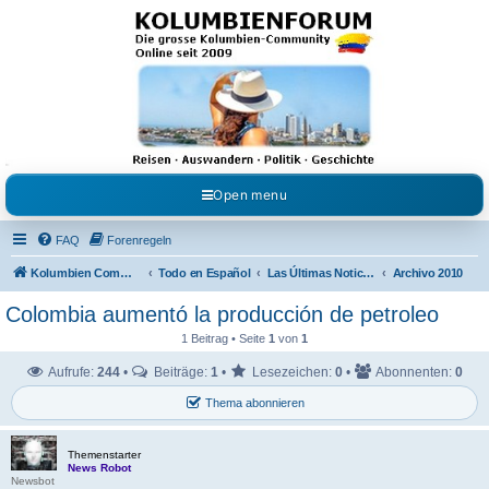
Kolumbienforum - Das
grosse Forum der
Freunde Kolumbiens
Reisen, Auswandern, Kultur, Politik, Geschichte und Visum in Kolumbien und Venezuela.
Austausch, Erfahrungen und Gemeinschaft im Kolumbienforum
Open menu
FAQ
Forenregeln
Kolumbien Community
Todo en Español
Las Últimas Noticias en Español
Archivo 2010
Colombia aumentó la producción de petroleo
1 Beitrag • Seite
1
von
1
Aufrufe:
244
•
Beiträge:
1
•
Lesezeichen:
0
•
Abonnenten:
0
Thema abonnieren
Themenstarter
News Robot
Newsbot