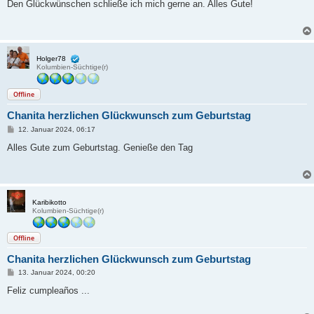
i
Den Glückwünschen schließe ich mich gerne an. Alles Gute!
t
r
a
g
Holger78
Kolumbien-Süchtige(r)
Offline
Chanita herzlichen Glückwunsch zum Geburtstag
B
12. Januar 2024, 06:17
e
i
Alles Gute zum Geburtstag. Genieße den Tag
t
r
a
g
Karibikotto
Kolumbien-Süchtige(r)
Offline
Chanita herzlichen Glückwunsch zum Geburtstag
B
13. Januar 2024, 00:20
e
i
Feliz cumpleaños ...
t
r
a