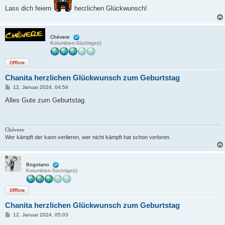
a
Lass dich feiern
herzlichen Glückwunsch!
g
Chévere
Kolumbien-Süchtige(r)
Offline
Chanita herzlichen Glückwunsch zum Geburtstag
B
12. Januar 2024, 04:54
e
i
Alles Gute zum Geburtstag.
t
r
a
g
Chévere
Wer kämpft der kann verlieren, wer nicht kämpft hat schon verloren.
Bogotano
Kolumbien-Süchtige(r)
Offline
Chanita herzlichen Glückwunsch zum Geburtstag
B
12. Januar 2024, 05:03
e