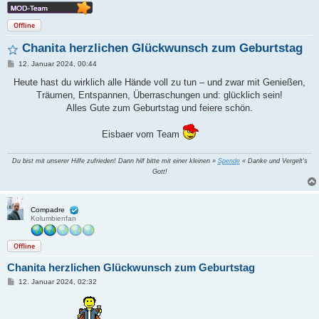
Offline
Chanita herzlichen Glückwunsch zum Geburtstag
B
12. Januar 2024, 00:44
e
i
Heute hast du wirklich alle Hände voll zu tun – und zwar mit Genießen,
t
Träumen, Entspannen, Überraschungen und: glücklich sein!
r
a
Alles Gute zum Geburtstag und feiere schön.
g
Eisbaer vom Team
Du bist mit unserer Hilfe zufrieden! Dann hilf bitte mit einer kleinen »
Spende
« Danke und Vergelt's
Gott!
Compadre
Kolumbienfan
Offline
Chanita herzlichen Glückwunsch zum Geburtstag
B
12. Januar 2024, 02:32
e
i
t
r