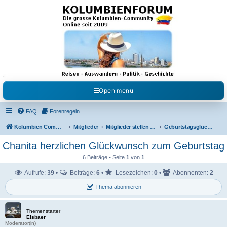
Kolumbienforum - Das
grosse Forum der
Freunde Kolumbiens
Reisen, Auswandern, Kultur, Politik, Geschichte und Visum in Kolumbien und Venezuela.
Austausch, Erfahrungen und Gemeinschaft im Kolumbienforum
Open menu
FAQ
Forenregeln
Kolumbien Community
Mitglieder
Mitglieder stellen sich vor
Geburtstagsglückwünsche
Chanita herzlichen Glückwunsch zum Geburtstag
6 Beiträge • Seite
1
von
1
Aufrufe:
39
•
Beiträge:
6
•
Lesezeichen:
0
•
Abonnenten:
2
Thema abonnieren
Themenstarter
Eisbaer
Moderator(in)