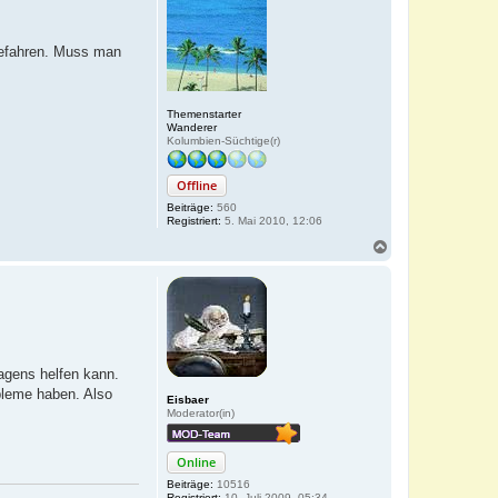
befahren. Muss man
Themenstarter
Wanderer
Kolumbien-Süchtige(r)
Offline
Beiträge:
560
Registriert:
5. Mai 2010, 12:06
N
a
c
h
o
b
e
n
agens helfen kann.
obleme haben. Also
Eisbaer
Moderator(in)
Online
Beiträge:
10516
Registriert:
10. Juli 2009, 05:34