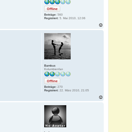
Offline
Beiträge:
560
Registriert:
5. Mai 2010, 12:06
N
a
c
h
o
b
e
n
Bambus
Kolumbienfan
Offline
Beiträge:
270
Registriert:
22. März 2010, 21:05
N
a
c
h
o
b
e
n