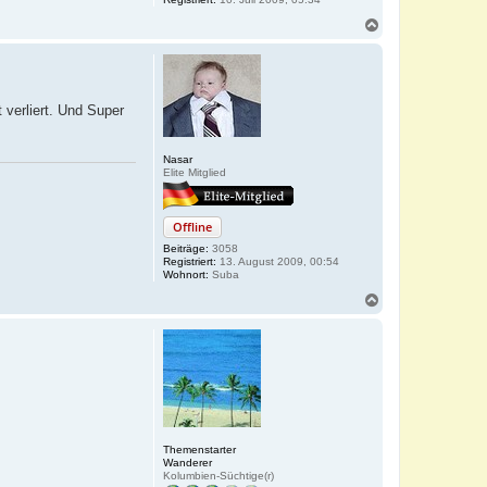
N
a
c
h
o
b
 verliert. Und Super
e
n
Nasar
Elite Mitglied
Offline
Beiträge:
3058
Registriert:
13. August 2009, 00:54
Wohnort:
Suba
N
a
c
h
o
b
e
n
Themenstarter
Wanderer
Kolumbien-Süchtige(r)