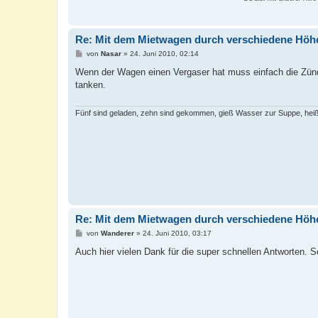
Re: Mit dem Mietwagen durch verschiedene Höh
B
von
Nasar
»
24. Juni 2010, 02:14
e
i
Wenn der Wagen einen Vergaser hat muss einfach die Zündfol
t
tanken.
r
a
g
Fünf sind geladen, zehn sind gekommen, gieß Wasser zur Suppe, heiß
Re: Mit dem Mietwagen durch verschiedene Höh
B
von
Wanderer
»
24. Juni 2010, 03:17
e
i
Auch hier vielen Dank für die super schnellen Antworten.
t
r
a
g