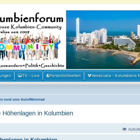
m der Freunde Kolumbiens
ien und Venezuela. Austausch, Erfahrungen und Gemeinschaft im Kolumbienforum
mungen
TV - Live
Persönlichkeiten
Venezuela - Kolumbiens 
les rund ums Auto/Motorrad
 Höhenlagen in Kolumbien
Aufruf
henlagen in Kolumbien