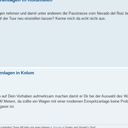
wagen nehmen und damit unter anderem die Passtrasse vom Nevado del Ruiz 
 der Tour neu einstellen lassen? Kenne mich da echt nicht aus.
enlagen in Kolum
ihn auf Dein Vorhaben aufmerksam machen damit er Dir bei der Auswahl des W
300 Metern, da sollte ein Wagen mit einer modernen Einspritzanlage keine Pr
aser ist.
 zufrieden! Dann hilf bitte mit einer kleinen »
Spende
« Danke und Vergelt's Gott!