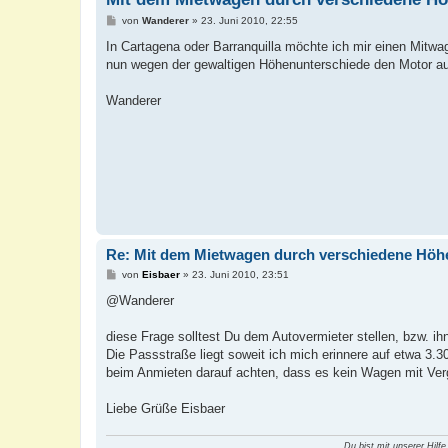
B
von
Wanderer
»
23. Juni 2010, 22:55
e
i
In Cartagena oder Barranquilla möchte ich mir einen Mit
t
nun wegen der gewaltigen Höhenunterschiede den Motor auf
r
a
g
Wanderer
Re: Mit dem Mietwagen durch verschiedene Höh
B
von
Eisbaer
»
23. Juni 2010, 23:51
e
i
@Wanderer
t
r
a
diese Frage solltest Du dem Autovermieter stellen, bzw. 
g
Die Passstraße liegt soweit ich mich erinnere auf etwa 3.
beim Anmieten darauf achten, dass es kein Wagen mit Verg
Liebe Grüße Eisbaer
Du bist mit unserer Hilfe