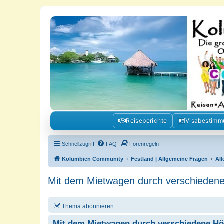
Kolumbienforum - Das grosse Foru
Reisen, Auswandern, Kultur, Politik, Geschichte und Visum in Kolumb
Reiseberichte
Visabestim
Schnellzugriff
FAQ
Forenregeln
Kolumbien Community
Festland | Allgemeine Fragen
Al
Mit dem Mietwagen durch verschiedene
Thema abonnieren
Mit dem Mietwagen durch verschiedene Hö