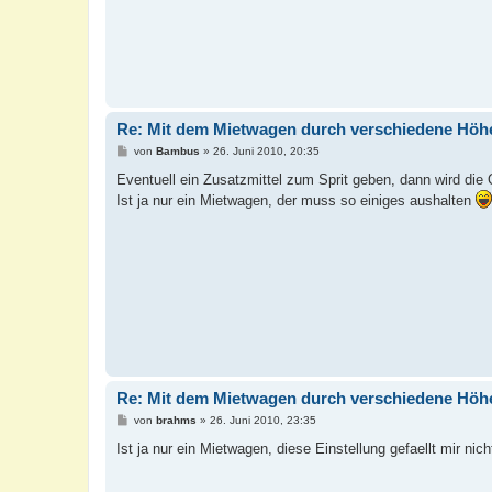
Re: Mit dem Mietwagen durch verschiedene Höh
B
von
Bambus
»
26. Juni 2010, 20:35
e
i
Eventuell ein Zusatzmittel zum Sprit geben, dann wird die 
t
Ist ja nur ein Mietwagen, der muss so einiges aushalten
r
a
g
Re: Mit dem Mietwagen durch verschiedene Höh
B
von
brahms
»
26. Juni 2010, 23:35
e
i
Ist ja nur ein Mietwagen, diese Einstellung gefaellt mir n
t
r
a