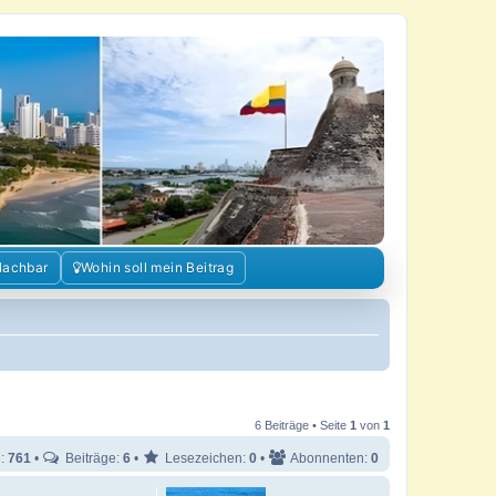
Nachbar
Wohin soll mein Beitrag
6 Beiträge • Seite
1
von
1
e:
761
•
Beiträge:
6
•
Lesezeichen:
0
•
Abonnenten:
0