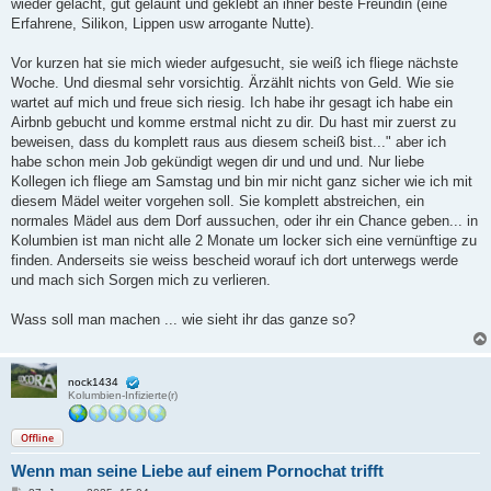
wieder gelacht, gut gelaunt und geklebt an ihner beste Freundin (eine
Erfahrene, Silikon, Lippen usw arrogante Nutte).
Vor kurzen hat sie mich wieder aufgesucht, sie weiß ich fliege nächste
Woche. Und diesmal sehr vorsichtig. Ärzählt nichts von Geld. Wie sie
wartet auf mich und freue sich riesig. Ich habe ihr gesagt ich habe ein
Airbnb gebucht und komme erstmal nicht zu dir. Du hast mir zuerst zu
beweisen, dass du komplett raus aus diesem scheiß bist..." aber ich
habe schon mein Job gekündigt wegen dir und und und. Nur liebe
Kollegen ich fliege am Samstag und bin mir nicht ganz sicher wie ich mit
diesem Mädel weiter vorgehen soll. Sie komplett abstreichen, ein
normales Mädel aus dem Dorf aussuchen, oder ihr ein Chance geben... in
Kolumbien ist man nicht alle 2 Monate um locker sich eine vernünftige zu
finden. Anderseits sie weiss bescheid worauf ich dort unterwegs werde
und mach sich Sorgen mich zu verlieren.
Wass soll man machen ... wie sieht ihr das ganze so?
nock1434
Kolumbien-Infizierte(r)
Offline
Wenn man seine Liebe auf einem Pornochat trifft