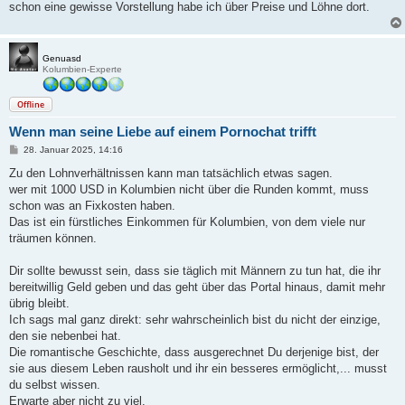
schon eine gewisse Vorstellung habe ich über Preise und Löhne dort.
Genuasd
Kolumbien-Experte
Offline
Wenn man seine Liebe auf einem Pornochat trifft
B
28. Januar 2025, 14:16
e
i
Zu den Lohnverhältnissen kann man tatsächlich etwas sagen.
t
wer mit 1000 USD in Kolumbien nicht über die Runden kommt, muss
r
a
schon was an Fixkosten haben.
g
Das ist ein fürstliches Einkommen für Kolumbien, von dem viele nur
träumen können.
Dir sollte bewusst sein, dass sie täglich mit Männern zu tun hat, die ihr
bereitwillig Geld geben und das geht über das Portal hinaus, damit mehr
übrig bleibt.
Ich sags mal ganz direkt: sehr wahrscheinlich bist du nicht der einzige,
den sie nebenbei hat.
Die romantische Geschichte, dass ausgerechnet Du derjenige bist, der
sie aus diesem Leben rausholt und ihr ein besseres ermöglicht,... musst
du selbst wissen.
Erwarte aber nicht zu viel.