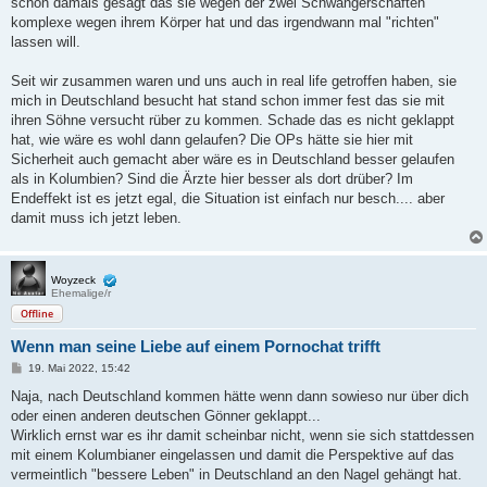
schon damals gesagt das sie wegen der zwei Schwangerschaften
r
a
komplexe wegen ihrem Körper hat und das irgendwann mal "richten"
g
lassen will.
Seit wir zusammen waren und uns auch in real life getroffen haben, sie
mich in Deutschland besucht hat stand schon immer fest das sie mit
ihren Söhne versucht rüber zu kommen. Schade das es nicht geklappt
hat, wie wäre es wohl dann gelaufen? Die OPs hätte sie hier mit
Sicherheit auch gemacht aber wäre es in Deutschland besser gelaufen
als in Kolumbien? Sind die Ärzte hier besser als dort drüber? Im
Endeffekt ist es jetzt egal, die Situation ist einfach nur besch.... aber
damit muss ich jetzt leben.
Woyzeck
Ehemalige/r
Offline
Wenn man seine Liebe auf einem Pornochat trifft
B
19. Mai 2022, 15:42
e
i
Naja, nach Deutschland kommen hätte wenn dann sowieso nur über dich
t
oder einen anderen deutschen Gönner geklappt...
r
a
Wirklich ernst war es ihr damit scheinbar nicht, wenn sie sich stattdessen
g
mit einem Kolumbianer eingelassen und damit die Perspektive auf das
vermeintlich "bessere Leben" in Deutschland an den Nagel gehängt hat.