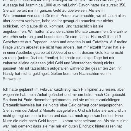
Aussage bei Jasmin ca 1000 euro mtl.Lohn) Davon hatte sie zurzeit 350.
Sie war beiteit mir ihr ganzes Geld zu überweisen. Als sie in
Westernunion war und dafür mein Perso usw brauchte, wo ich auch alles
über camera verfolgte, habe ich ihr gesagt du brauchst mir nichts
schicken, ich glaube dir du kommst. Und tatsächlich ist sie
angekommen. Wir hatten 2 wunderschöne Monate zusammen. Sie wirkte
weiterhin sehr ruhig und bescheiden für eine Latina. Hat erzählt sind 9
Geschwister aus Papagan, leben und arbeiten in auf Cafefarm. Auf meine
Frage warum arbeitet sie nicht was anders, hat mir erzählt früher hat sie
in einer Apotheke gearbeitet (300euro) und mit diesem Geld käme nicht
zu recht (unterstützt die Familie). Ich hatte sie einige Tage bei mir
zuhause alleine gelassen (viel Geld und Wertsachen dabei) nichts
passiert. Mir ist tatsächlich aufgefallen während der gesamten Zeit ihr
Handy hat nichts geklingelt. Selten kommen Nachrichten von ihr
Schwester.
Ich hatte geplannt im Februar kurzfristig nach Phillipinen zu reisen, aber
wegen ihr hab mein Zielort geändert und mir ein ticket nach Cali gebucht.
So dann ist Ende November gekommen und sie müsste zurückliegen.
Erstaunlicherweise hat sie nichts über Geld gefragt oder angesprochen.
Sie ist von der Arbeit 2 Monate ausgefallen. Und ich habe sie absichtlich
nicht gefragt um sie tu testen und das hat mich irgendwie berührt. Eine
Nutte die nicht nach Geld fragte ... kamm sehr seltsam an. Als sie zurück
war, hab gemerkt dass sie mei mir ein guten Eindruck hinterlassen hat