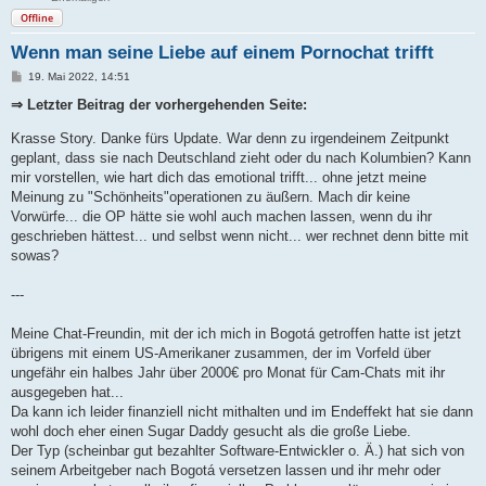
Offline
Wenn man seine Liebe auf einem Pornochat trifft
B
19. Mai 2022, 14:51
e
i
⇒ Letzter Beitrag der vorhergehenden Seite:
t
r
Krasse Story. Danke fürs Update. War denn zu irgendeinem Zeitpunkt
a
g
geplant, dass sie nach Deutschland zieht oder du nach Kolumbien? Kann
mir vorstellen, wie hart dich das emotional trifft... ohne jetzt meine
Meinung zu "Schönheits"operationen zu äußern. Mach dir keine
Vorwürfe... die OP hätte sie wohl auch machen lassen, wenn du ihr
geschrieben hättest... und selbst wenn nicht... wer rechnet denn bitte mit
sowas?
---
Meine Chat-Freundin, mit der ich mich in Bogotá getroffen hatte ist jetzt
übrigens mit einem US-Amerikaner zusammen, der im Vorfeld über
ungefähr ein halbes Jahr über 2000€ pro Monat für Cam-Chats mit ihr
ausgegeben hat...
Da kann ich leider finanziell nicht mithalten und im Endeffekt hat sie dann
wohl doch eher einen Sugar Daddy gesucht als die große Liebe.
Der Typ (scheinbar gut bezahlter Software-Entwickler o. Ä.) hat sich von
seinem Arbeitgeber nach Bogotá versetzen lassen und ihr mehr oder