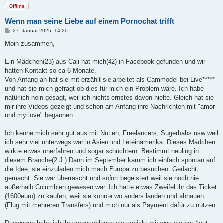
Offline
Wenn man seine Liebe auf einem Pornochat trifft
B
27. Januar 2025, 14:20
e
i
Moin zusammen,
t
r
a
Ein Mädchen(23) aus Cali hat mich(42) in Facebook gefunden und wir
g
hatten Kontakt so ca 6 Monate.
Von Anfang an hat sie mit erzählt sie arbeitet als Cammodel bei Live*****
und hat sie mich gefragt ob dies für mich ein Problem wäre. Ich habe
natürlich nein gesagt, weil ich nichts ernstes davon hielte. Gleich hat sie
mir ihre Videos gezeigt und schon am Anfang ihre Nachrichten mit "amor
und my love" begannen.
Ich kenne mich sehr gut aus mit Nutten, Freelancers, Sugerbabs usw weil
ich sehr viel unterwegs war in Asien und Leteinamerika. Dieses Mädchen
wirkte etwas unerfahren und sogar schüchtern. Bestimmt neuling in
diesem Branche(2 J.) Dann im September kamm ich einfach spontan auf
die Idee, sie einzuladen mich mach Europa zu besuchen. Gedacht,
gemacht. Sie war überrascht und sofort begeistert weil sie noch nie
außerhalb Columbien gewesen war. Ich hatte etwas Zweifel ihr das Ticket
(1600euro) zu kaufen, weil sie könnte wo anders landen und abhauen
(Flüg mit mehreren Transfers) und mich nur als Payment dafür zu nützen.
Deswegen habe ich ihr vorgeschlagen sie schickt mir was sie hat (laut