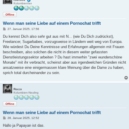
Kolumbienfan
Offline
Wenn man seine Liebe auf einem Pornochat trifft
B
27. Januar 2025, 17:56
e
i
Du kennst Dich also sehr gut aus mit N... (wie Du Dich zudrückst),
t
Freelancer, Sugarbabes, vorzugsweise in Ländern weit weg von Europa.
r
a
Wie würdest Du Deine Kenntnisse und Erfahrungen allgemein mit Frauen
g
beschreiben, also solchen die nicht in diesem weiter gefassten
Dienstleistungssektor arbeiten ? Du hast immerhin "zwei wunderschöne
Monate" mit ihr verbracht, scheinst aber aus irgendwelchen Gründen nicht
ansatzweise eine einigermassen klare Meinung über die Dame zu haben,
sprich total durcheinander zu sein.
Rocco
Kolumbien-Neuling
Offline
Wenn man seine Liebe auf einem Pornochat trifft
B
28. Januar 2025, 12:52
e
i
Hallo ja Papayan ist das.
t