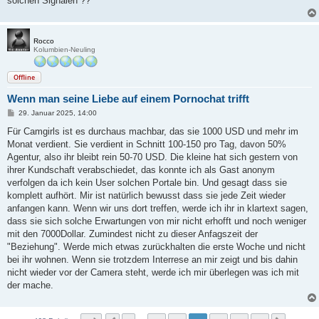
solchen Signalen ??
Rocco
Kolumbien-Neuling
Offline
Wenn man seine Liebe auf einem Pornochat trifft
B
29. Januar 2025, 14:00
e
i
Für Camgirls ist es durchaus machbar, das sie 1000 USD und mehr im
t
Monat verdient. Sie verdient in Schnitt 100-150 pro Tag, davon 50%
r
a
Agentur, also ihr bleibt rein 50-70 USD. Die kleine hat sich gestern von
g
ihrer Kundschaft verabschiedet, das konnte ich als Gast anonym
verfolgen da ich kein User solchen Portale bin. Und gesagt dass sie
komplett aufhört. Mir ist natürlich bewusst dass sie jede Zeit wieder
anfangen kann. Wenn wir uns dort treffen, werde ich ihr in klartext sagen,
dass sie sich solche Erwartungen von mir nicht erhofft und noch weniger
mit den 7000Dollar. Zumindest nicht zu dieser Anfagszeit der
"Beziehung". Werde mich etwas zurückhalten die erste Woche und nicht
bei ihr wohnen. Wenn sie trotzdem Interrese an mir zeigt und bis dahin
nicht wieder vor der Camera steht, werde ich mir überlegen was ich mit
der mache.