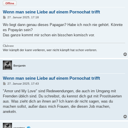
Offline
Wenn man seine Liebe auf einem Pornochat trifft
B
27. Januar 2025, 17:18
e
i
Wo liegt dann genau dieses Papagan? Habe ich noch nie gehört. Könnte
t
es Popayán sein?
r
a
Das ganze kommt mir schon ein bisschen komisch vor.
g
Chévere
Wer kämpft der kann verlieren, wer nicht kämpft hat schon verloren.
Benjamin
Wenn man seine Liebe auf einem Pornochat trifft
B
27. Januar 2025, 17:43
e
i
"Amor und My Love" sind Redewendungen, die auch im Umgang mit
t
Fremden üblich sind. Du schreibst, du kennst dich gut mit Prostituierten
r
a
aus. Was zieht dich an ihnen an? Ich kann dir nicht sagen, was du
g
machen sollst, außer dass mich Frauen, die diesen Job machen,
anekeln.
coentros