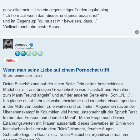
ganz allgemein ist so ein gegenseitiger Forderungskatalog:
"ich höre auf wenn das, dieses und jenes bezahlt ist"
und im Gegenzug: "du musst mir beweisen, dass..."
Vielleicht nicht die beste Basis.
coentros
Kolumbienfan
Offline
Wenn man seine Liebe auf einem Pornochat trifft
B
28. Januar 2025, 16:11
e
i
Deine Einschätzung auf der einen Seite: "ein nettes bescheidenes
t
Mädchen, mit anständigen Gewohnheiten was Haushalt und Verhalten
r
a
zum Mann/Freund angeht" und auf der anderen Seite eine "Sch...N....".
g
Ich glaube es ist sehr viel wahrscheinlicher und einfacher etwas irgendwo
in der Mitte von beidem zu erwarten und zu finden. Abgesehen davon der
Überlebenskampf in Kolumbien viel härter, umsomehr gilt der Spruch "erst
kommt das Fressen und dann die Moral". Meine Frage nach Deinen
Erfahrungswerten mit Frauen ausserhalb dieses Gewerbes im Sinne von
klassischen Indizien wie dem "klick"-Moment, feuchte Augen,
Schmetterlinge im Bauch, etc. Keine Anzeichen, irgendwann mal, von