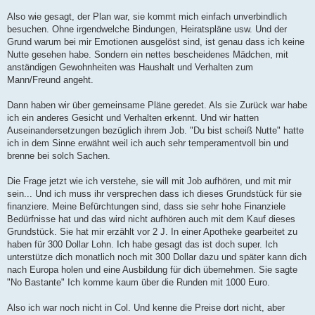
r
a
Also wie gesagt, der Plan war, sie kommt mich einfach unverbindlich
g
besuchen. Ohne irgendwelche Bindungen, Heiratspläne usw. Und der
Grund warum bei mir Emotionen ausgelöst sind, ist genau dass ich keine
Nutte gesehen habe. Sondern ein nettes bescheidenes Mädchen, mit
anständigen Gewohnheiten was Haushalt und Verhalten zum
Mann/Freund angeht.
Dann haben wir über gemeinsame Pläne geredet. Als sie Zurück war habe
ich ein anderes Gesicht und Verhalten erkennt. Und wir hatten
Auseinandersetzungen bezüglich ihrem Job. "Du bist scheiß Nutte" hatte
ich in dem Sinne erwähnt weil ich auch sehr temperamentvoll bin und
brenne bei solch Sachen.
Die Frage jetzt wie ich verstehe, sie will mit Job aufhören, und mit mir
sein... Und ich muss ihr versprechen dass ich dieses Grundstück für sie
finanziere. Meine Befürchtungen sind, dass sie sehr hohe Finanziele
Bedürfnisse hat und das wird nicht aufhören auch mit dem Kauf dieses
Grundstück. Sie hat mir erzählt vor 2 J. In einer Apotheke gearbeitet zu
haben für 300 Dollar Lohn. Ich habe gesagt das ist doch super. Ich
unterstütze dich monatlich noch mit 300 Dollar dazu und später kann dich
nach Europa holen und eine Ausbildung für dich übernehmen. Sie sagte
"No Bastante" Ich komme kaum über die Runden mit 1000 Euro.
Also ich war noch nicht in Col. Und kenne die Preise dort nicht, aber