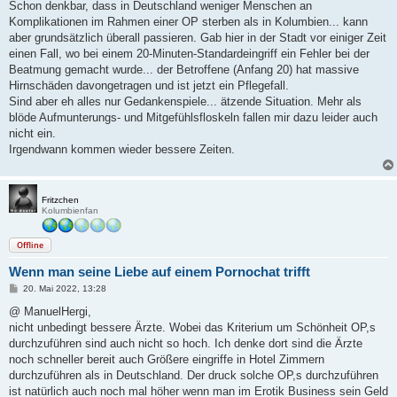
Schon denkbar, dass in Deutschland weniger Menschen an
Komplikationen im Rahmen einer OP sterben als in Kolumbien... kann
aber grundsätzlich überall passieren. Gab hier in der Stadt vor einiger Zeit
einen Fall, wo bei einem 20-Minuten-Standardeingriff ein Fehler bei der
Beatmung gemacht wurde... der Betroffene (Anfang 20) hat massive
Hirnschäden davongetragen und ist jetzt ein Pflegefall.
Sind aber eh alles nur Gedankenspiele... ätzende Situation. Mehr als
blöde Aufmunterungs- und Mitgefühlsfloskeln fallen mir dazu leider auch
nicht ein.
Irgendwann kommen wieder bessere Zeiten.
Fritzchen
Kolumbienfan
Offline
Wenn man seine Liebe auf einem Pornochat trifft
B
20. Mai 2022, 13:28
e
i
@ ManuelHergi,
t
nicht unbedingt bessere Ärzte. Wobei das Kriterium um Schönheit OP,s
r
a
durchzuführen sind auch nicht so hoch. Ich denke dort sind die Ärzte
g
noch schneller bereit auch Größere eingriffe in Hotel Zimmern
durchzuführen als in Deutschland. Der druck solche OP,s durchzuführen
ist natürlich auch noch mal höher wenn man im Erotik Business sein Geld