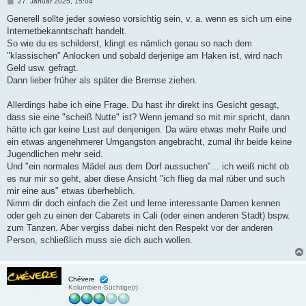
B
27. Januar 2025, 15:04
e
i
Generell sollte jeder sowieso vorsichtig sein, v. a. wenn es sich um eine
t
Internetbekanntschaft handelt.
r
a
So wie du es schilderst, klingt es nämlich genau so nach dem
g
"klassischen" Anlocken und sobald derjenige am Haken ist, wird nach
Geld usw. gefragt.
Dann lieber früher als später die Bremse ziehen.
Allerdings habe ich eine Frage. Du hast ihr direkt ins Gesicht gesagt,
dass sie eine "scheiß Nutte" ist? Wenn jemand so mit mir spricht, dann
hätte ich gar keine Lust auf denjenigen. Da wäre etwas mehr Reife und
ein etwas angenehmerer Umgangston angebracht, zumal ihr beide keine
Jugendlichen mehr seid.
Und "ein normales Mädel aus dem Dorf aussuchen"... ich weiß nicht ob
es nur mir so geht, aber diese Ansicht "ich flieg da mal rüber und such
mir eine aus" etwas überheblich.
Nimm dir doch einfach die Zeit und lerne interessante Damen kennen
oder geh zu einen der Cabarets in Cali (oder einen anderen Stadt) bspw.
zum Tanzen. Aber vergiss dabei nicht den Respekt vor der anderen
Person, schließlich muss sie dich auch wollen.
Chévere
Kolumbien-Süchtige(r)