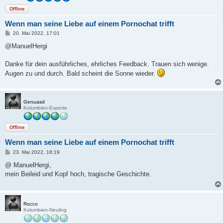
Offline
Wenn man seine Liebe auf einem Pornochat trifft
B
20. Mai 2022, 17:01
e
i
@ManuelHergi
t
r
a
Danke für dein ausführliches, ehrliches Feedback. Trauen sich wenige.
g
Augen zu und durch. Bald scheint die Sonne wieder.
Genuasd
Kolumbien-Experte
Offline
Wenn man seine Liebe auf einem Pornochat trifft
B
23. Mai 2022, 18:19
e
i
@ ManuelHergi,
t
mein Beileid und Kopf hoch, tragische Geschichte.
r
a
g
Rocco
Kolumbien-Neuling