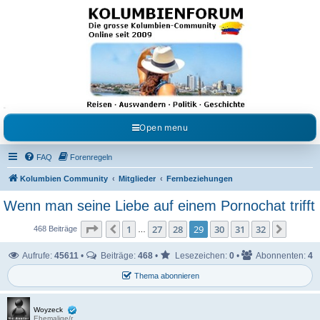
Kolumbienforum - Das
grosse Forum der
Freunde Kolumbiens
Reisen, Auswandern, Kultur, Politik, Geschichte und Visum in Kolumbien und Venezuela.
Austausch, Erfahrungen und Gemeinschaft im Kolumbienforum
Open menu
FAQ
Forenregeln
Kolumbien Community
Mitglieder
Fernbeziehungen
Wenn man seine Liebe auf einem Pornochat trifft
Seite
29
von
32
1
27
28
29
30
31
32
Vorherige
Nächst
468 Beiträge
…
Aufrufe:
45611
•
Beiträge:
468
•
Lesezeichen:
0
•
Abonnenten:
4
Thema abonnieren
Woyzeck
Ehemalige/r