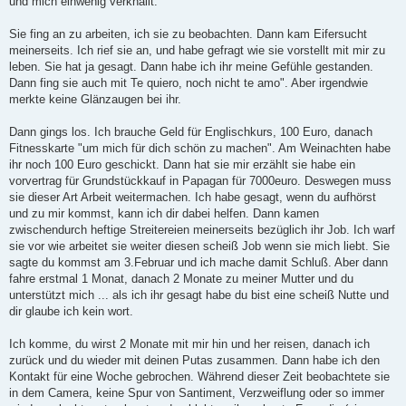
und mich einwenig verknallt.
Sie fing an zu arbeiten, ich sie zu beobachten. Dann kam Eifersucht
meinerseits. Ich rief sie an, und habe gefragt wie sie vorstellt mit mir zu
leben. Sie hat ja gesagt. Dann habe ich ihr meine Gefühle gestanden.
Dann fing sie auch mit Te quiero, noch nicht te amo". Aber irgendwie
merkte keine Glänzaugen bei ihr.
Dann gings los. Ich brauche Geld für Englischkurs, 100 Euro, danach
Fitnesskarte "um mich für dich schön zu machen". Am Weinachten habe
ihr noch 100 Euro geschickt. Dann hat sie mir erzählt sie habe ein
vorvertrag für Grundstückkauf in Papagan für 7000euro. Deswegen muss
sie dieser Art Arbeit weitermachen. Ich habe gesagt, wenn du aufhörst
und zu mir kommst, kann ich dir dabei helfen. Dann kamen
zwischendurch heftige Streitereien meinerseits bezüglich ihr Job. Ich warf
sie vor wie arbeitet sie weiter diesen scheiß Job wenn sie mich liebt. Sie
sagte du kommst am 3.Februar und ich mache damit Schluß. Aber dann
fahre erstmal 1 Monat, danach 2 Monate zu meiner Mutter und du
unterstützt mich ... als ich ihr gesagt habe du bist eine scheiß Nutte und
dir glaube ich kein wort.
Ich komme, du wirst 2 Monate mit mir hin und her reisen, danach ich
zurück und du wieder mit deinen Putas zusammen. Dann habe ich den
Kontakt für eine Woche gebrochen. Während dieser Zeit beobachtete sie
in dem Camera, keine Spur von Santiment, Verzweiflung oder so immer