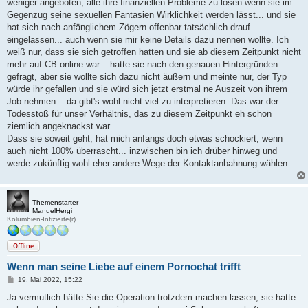
weniger angeboten, alle ihre finanziellen Probleme zu lösen wenn sie im
Gegenzug seine sexuellen Fantasien Wirklichkeit werden lässt... und sie
hat sich nach anfänglichem Zögern offenbar tatsächlich drauf
eingelassen... auch wenn sie mir keine Details dazu nennen wollte. Ich
weiß nur, dass sie sich getroffen hatten und sie ab diesem Zeitpunkt nicht
mehr auf CB online war... hatte sie nach den genauen Hintergründen
gefragt, aber sie wollte sich dazu nicht äußern und meinte nur, der Typ
würde ihr gefallen und sie würd sich jetzt erstmal ne Auszeit von ihrem
Job nehmen... da gibt's wohl nicht viel zu interpretieren. Das war der
Todesstoß für unser Verhältnis, das zu diesem Zeitpunkt eh schon
ziemlich angeknackst war...
Dass sie soweit geht, hat mich anfangs doch etwas schockiert, wenn
auch nicht 100% überrascht... inzwischen bin ich drüber hinweg und
werde zukünftig wohl eher andere Wege der Kontaktanbahnung wählen...
Themenstarter
ManuelHergi
Kolumbien-Infizierte(r)
Offline
Wenn man seine Liebe auf einem Pornochat trifft
B
19. Mai 2022, 15:22
e
i
Ja vermutlich hätte Sie die Operation trotzdem machen lassen, sie hatte
t