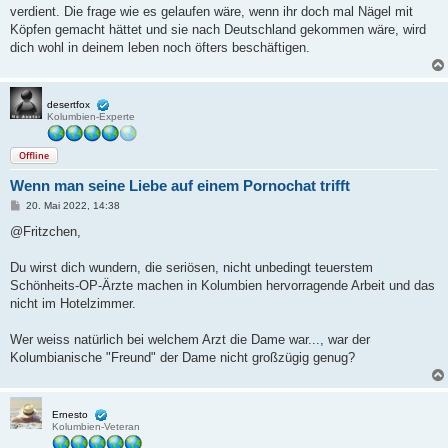
verdient. Die frage wie es gelaufen wäre, wenn ihr doch mal Nägel mit
Köpfen gemacht hättet und sie nach Deutschland gekommen wäre, wird
dich wohl in deinem leben noch öfters beschäftigen.
desertfox
Kolumbien-Experte
Offline
Wenn man seine Liebe auf einem Pornochat trifft
B
20. Mai 2022, 14:38
e
i
@Fritzchen,
t
r
a
Du wirst dich wundern, die seriösen, nicht unbedingt teuerstem
g
Schönheits-OP-Ärzte machen in Kolumbien hervorragende Arbeit und das
nicht im Hotelzimmer.
Wer weiss natürlich bei welchem Arzt die Dame war..., war der
Kolumbianische "Freund" der Dame nicht großzügig genug?
Ernesto
Kolumbien-Veteran