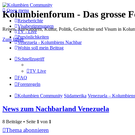
Open menu
Kolumbienforum - Das grosse 
Reiseberichte
Visabestimmungen
Reisen, Auswandern, Kultur, Politik, Geschichte und Visum in Kol
TV - Live
Persönlichkeiten
Zum Inhalt
Venezuela - Kolumbiens Nachbar
Wohin soll mein Beitrag
Schnellzugriff
TV Live
FAQ
Forenregeln
Kolumbien Community
Südamerika
Venezuela – Kolumbien
News zum Nachbarland Venezuela
8 Beiträge • Seite
1
von
1
Thema abonnieren