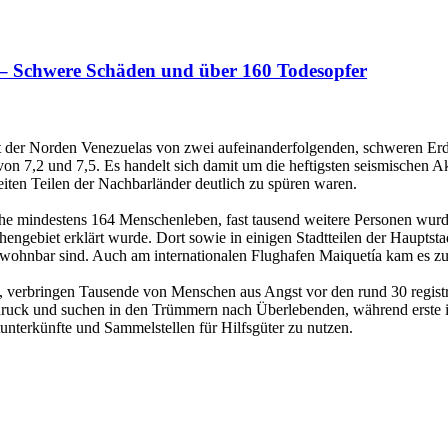
 – Schwere Schäden und über 160 Todesopfer
ist der Norden Venezuelas von zwei aufeinanderfolgenden, schweren Er
 7,2 und 7,5. Es handelt sich damit um die heftigsten seismischen Akt
iten Teilen der Nachbarländer deutlich zu spüren waren.
phe mindestens 164 Menschenleben, fast tausend weitere Personen wurde
hengebiet erklärt wurde. Dort sowie in einigen Stadtteilen der Haupt
wohnbar sind. Auch am internationalen Flughafen Maiquetía kam es zu
st, verbringen Tausende von Menschen aus Angst vor den rund 30 registr
ruck und suchen in den Trümmern nach Überlebenden, während erste int
unterkünfte und Sammelstellen für Hilfsgüter zu nutzen.