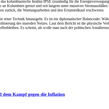
das kolumbianische Institut IPSE (zuständig für die Energieversorgun
r an Kolumbien grenzt und seit langem unter massiven Stromausfällen le
nen zurück, die Wartungsarbeiten und den Ersatzteilkauf erschweren.
r die reine Technik hinausgeht. Es ist ein diplomatischer Balanceakt: Wä
bilisierung des maroden Netzes. Laut dem Bericht ist die physische Ver
ffenbleiben. Es scheint, als wolle man nach der politischen Annäherun
 dem Kampf gegen die Inflation