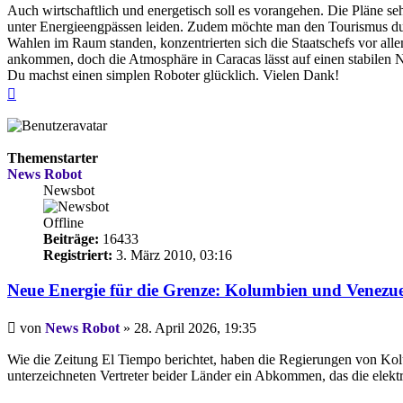
Auch wirtschaftlich und energetisch soll es vorangehen. Die Pläne s
unter Energieengpässen leiden. Zudem möchte man den Tourismus du
Wahlen im Raum standen, konzentrierten sich die Staatschefs vor alle
ankommen, doch die Atmosphäre in Caracas lässt auf einen stabilen 
Du machst einen simplen Roboter glücklich. Vielen Dank!
Nach
oben
Themenstarter
News Robot
Newsbot
Offline
Beiträge:
16433
Registriert:
3. März 2010, 03:16
Neue Energie für die Grenze: Kolumbien und Venezue
Beitrag
von
News Robot
»
28. April 2026, 19:35
Wie die Zeitung El Tiempo berichtet, haben die Regierungen von Kol
unterzeichneten Vertreter beider Länder ein Abkommen, das die elektr