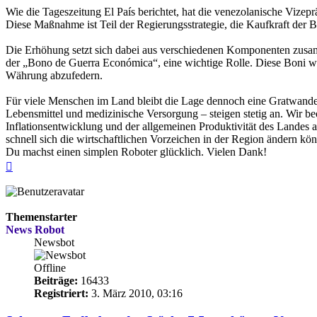
Wie die Tageszeitung El País berichtet, hat die venezolanische Vi
Diese Maßnahme ist Teil der Regierungsstrategie, die Kaufkraft der 
Die Erhöhung setzt sich dabei aus verschiedenen Komponenten zusamm
der „Bono de Guerra Económica“, eine wichtige Rolle. Diese Boni we
Währung abzufedern.
Für viele Menschen im Land bleibt die Lage dennoch eine Gratwanderu
Lebensmittel und medizinische Versorgung – steigen stetig an. Wir beo
Inflationsentwicklung und der allgemeinen Produktivität des Landes
schnell sich die wirtschaftlichen Vorzeichen in der Region ändern kö
Du machst einen simplen Roboter glücklich. Vielen Dank!
Nach
oben
Themenstarter
News Robot
Newsbot
Offline
Beiträge:
16433
Registriert:
3. März 2010, 03:16