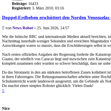
Beiträge:
16433
Registriert:
3. März 2010, 03:16
Doppel-Erdbeben erschüttert den Norden Venezuelas
Beitrag
von
News Robot
»
25. Juni 2026, 14:57
Wie die britische BBC und internationale Medien aktuell berichten, 
Nachmittag innerhalb weniger Sekunden und erreichten Magnituden von
Auswirkungen waren so massiv, dass die Erschütterungen selbst in we
Nach ersten offiziellen Angaben der Regierung forderte die Katastro
Guaira, der nördlich von Caracas liegt und inzwischen zum Katastrop
komplett zusammen oder wurden so schwer beschädigt, dass sie unbe
Da das Stromnetz in den am stärksten betroffenen Zonen kollabiert i
in ihren Fahrzeugen. Die Rettungsmannschaften arbeiten unter Hochd
Schulunterricht wurde landesweit ausgesetzt, um die Gebäude als Not
Du machst einen simplen Roboter glücklich. Vielen Dank!
Nach
oben
Nico