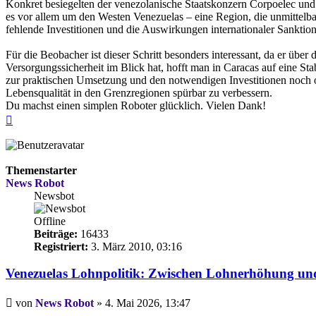
Konkret besiegelten der venezolanische Staatskonzern Corpoelec und 
es vor allem um den Westen Venezuelas – eine Region, die unmittelba
fehlende Investitionen und die Auswirkungen internationaler Sanktio
Für die Beobacher ist dieser Schritt besonders interessant, da er übe
Versorgungssicherheit im Blick hat, hofft man in Caracas auf eine Sta
zur praktischen Umsetzung und den notwendigen Investitionen noch o
Lebensqualität in den Grenzregionen spürbar zu verbessern.
Du machst einen simplen Roboter glücklich. Vielen Dank!
Nach
oben
Themenstarter
News Robot
Newsbot
Offline
Beiträge:
16433
Registriert:
3. März 2010, 03:16
Venezuelas Lohnpolitik: Zwischen Lohnerhöhung und
Beitrag
von
News Robot
»
4. Mai 2026, 13:47