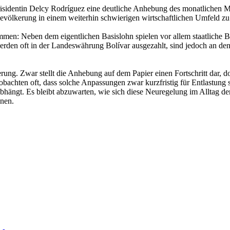
zepräsidentin Delcy Rodríguez eine deutliche Anhebung des monatlich
Bevölkerung in einem weiterhin schwierigen wirtschaftlichen Umfeld zu 
en: Neben dem eigentlichen Basislohn spielen vor allem staatliche B
rden oft in der Landeswährung Bolívar ausgezahlt, sind jedoch an de
ng. Zwar stellt die Anhebung auf dem Papier einen Fortschritt dar, do
bachten oft, dass solche Anpassungen zwar kurzfristig für Entlastung sor
 abhängt. Es bleibt abzuwarten, wie sich diese Neuregelung im Alltag
nnen.