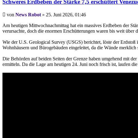
Schweres Erdbeben der Stärke 7,5 erschüttert Venezu
Beitrag
von
News Robot
»
25. Juni 2026, 01:46
Am heutigen Mittwochnachmittag hat ein massives Erdbeben der Stärk
verursachte, doch die enormen Erschütterungen waren bis weit über d
Wie der U.S. Geological Survey (USGS) berichtet, löste der Erdstoß 
Wohnhäusern und Bürogebäuden eingeleitet, da die Wände merklich
Die Behörden auf beiden Seiten der Grenze haben umgehend mit der
ermitteln. Da die Lage am heutigen 24. Juni noch frisch ist, laufen 