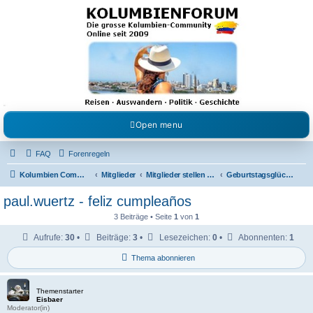
Kolumbienforum - Das
grosse Forum der
Freunde Kolumbiens
Reisen, Auswandern, Kultur, Politik, Geschichte und Visum in Kolumbien und Venezuela.
Austausch, Erfahrungen und Gemeinschaft im Kolumbienforum
Open menu
FAQ
Forenregeln
Kolumbien Community
Mitglieder
Mitglieder stellen sich vor
Geburtstagsglückwünsche
paul.wuertz - feliz cumpleaños
3 Beiträge • Seite
1
von
1
Aufrufe:
30
•
Beiträge:
3
•
Lesezeichen:
0
•
Abonnenten:
1
Thema abonnieren
Themenstarter
Eisbaer
Moderator(in)