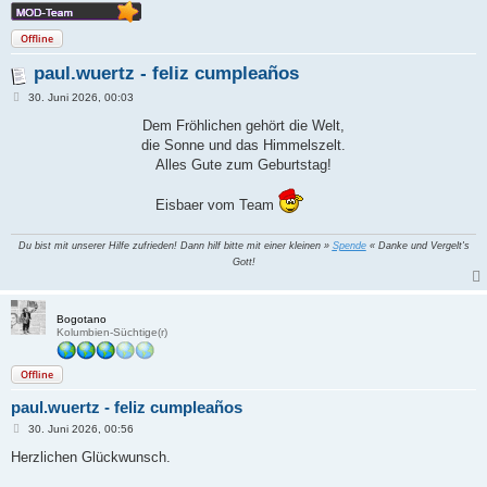
Offline
paul.wuertz - feliz cumpleaños
B
30. Juni 2026, 00:03
e
i
Dem Fröhlichen gehört die Welt,
t
die Sonne und das Himmelszelt.
r
a
Alles Gute zum Geburtstag!
g
Eisbaer vom Team
Du bist mit unserer Hilfe zufrieden! Dann hilf bitte mit einer kleinen »
Spende
« Danke und Vergelt's
Gott!
Bogotano
Kolumbien-Süchtige(r)
Offline
paul.wuertz - feliz cumpleaños
B
30. Juni 2026, 00:56
e
i
Herzlichen Glückwunsch.
t
r