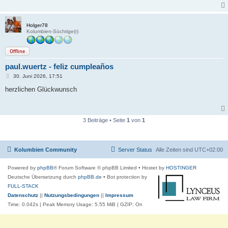
a
g
Holger78
Kolumbien-Süchtige(r)
Offline
paul.wuertz - feliz cumpleaños
B
30. Juni 2026, 17:51
e
i
herzlichen Glückwunsch
t
r
a
g
3 Beiträge • Seite
1
von
1
Kolumbien Community
Server Status
Alle Zeiten sind
UTC+02:00
Powered by
phpBB
® Forum Software © phpBB Limited
• Hostet by
HOSTINGER
Deutsche Übersetzung durch
phpBB.de
• Bot protection by
FULL-STACK
Datenschutz
||
Nutzungsbedingungen
||
Impressum
Time: 0.042s
| Peak Memory Usage: 5.55 MiB | GZIP: On