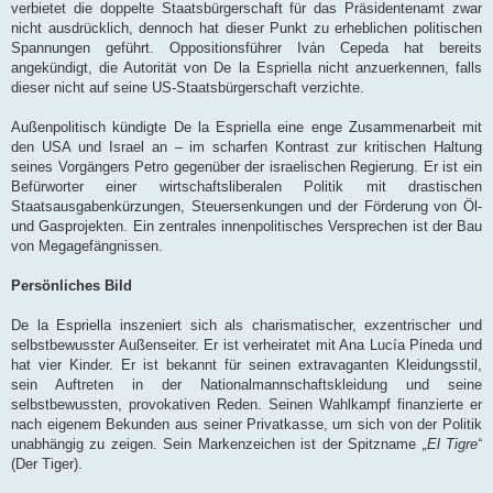
verbietet die doppelte Staatsbürgerschaft für das Präsidentenamt zwar
nicht ausdrücklich, dennoch hat dieser Punkt zu erheblichen politischen
Spannungen geführt. Oppositionsführer Iván Cepeda hat bereits
angekündigt, die Autorität von De la Espriella nicht anzuerkennen, falls
dieser nicht auf seine US-Staatsbürgerschaft verzichte.
Außenpolitisch kündigte De la Espriella eine enge Zusammenarbeit mit
den USA und Israel an – im scharfen Kontrast zur kritischen Haltung
seines Vorgängers Petro gegenüber der israelischen Regierung. Er ist ein
Befürworter einer wirtschaftsliberalen Politik mit drastischen
Staatsausgabenkürzungen, Steuersenkungen und der Förderung von Öl-
und Gasprojekten. Ein zentrales innenpolitisches Versprechen ist der Bau
von Megagefängnissen.
Persönliches Bild
De la Espriella inszeniert sich als charismatischer, exzentrischer und
selbstbewusster Außenseiter. Er ist verheiratet mit Ana Lucía Pineda und
hat vier Kinder. Er ist bekannt für seinen extravaganten Kleidungsstil,
sein Auftreten in der Nationalmannschaftskleidung und seine
selbstbewussten, provokativen Reden. Seinen Wahlkampf finanzierte er
nach eigenem Bekunden aus seiner Privatkasse, um sich von der Politik
unabhängig zu zeigen. Sein Markenzeichen ist der Spitzname
„El Tigre“
(Der Tiger).