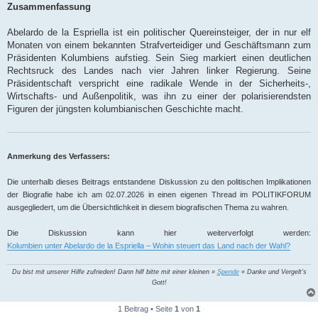
Zusammenfassung
Abelardo de la Espriella ist ein politischer Quereinsteiger, der in nur elf
Monaten von einem bekannten Strafverteidiger und Geschäftsmann zum
Präsidenten Kolumbiens aufstieg. Sein Sieg markiert einen deutlichen
Rechtsruck des Landes nach vier Jahren linker Regierung. Seine
Präsidentschaft verspricht eine radikale Wende in der Sicherheits-,
Wirtschafts- und Außenpolitik, was ihn zu einer der polarisierendsten
Figuren der jüngsten kolumbianischen Geschichte macht.
Anmerkung des Verfassers:
Die unterhalb dieses Beitrags entstandene Diskussion zu den politischen Implikationen
der Biografie habe ich am 02.07.2026 in einen eigenen Thread im POLITIKFORUM
ausgegliedert, um die Übersichtlichkeit in diesem biografischen Thema zu wahren.
Die Diskussion kann hier weiterverfolgt werden:
Kolumbien unter Abelardo de la Espriella – Wohin steuert das Land nach der Wahl?
Du bist mit unserer Hilfe zufrieden! Dann hilf bitte mit einer kleinen »
Spende
« Danke und Vergelt's
Gott!
1 Beitrag • Seite
1
von
1