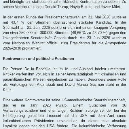
und kündigte an, stattdessen auf militärische Konfrontation zu setzen. Zu
seinen Vorbildern zählen Donald Trump, Nayib Bukele und Javier Milei.
In der ersten Runde der Präsidentschaftswahl am 31. Mai 2026 wurde er
mit 43,7 % der Stimmen überraschend stärkster Kandidat. In der
Stichwahl am 21. Juni 2026 setzte er sich mit einem knappen Vorsprung
von etwa 250.000 bis 300.000 Stimmen (49,66 % zu 48,70 %) gegen den
linksgerichteten Senator Iván Cepeda durch. Am 23. Juni 2026 wurde er
vom Nationalen Wahlrat offiziell zum Präsidenten für die Amtsperiode
2026–2030 proklamiert.
Kontroversen und politische Positionen
Die Person De la Espriella ist im In- und Ausland höchst umstritten.
Kritiker werfen ihm vor, sich in seiner Anwaltstätigkeit mit kriminellen und
paramilitärischen Kreisen eingelassen zu haben. Besonders seine Rolle
als Verteidiger von Alex Saab und David Murcia Guzmán steht in der
Kritik.
Eine weitere Kontroverse ist seine US-amerikanische Staatsbürgerschaft,
die er im Jahr 2023 erwarb. Einem Gutachten von 36
Verfassungsrechtlern und ehemaligen Richtern zufolge sei der bei der
Einbürgerung geleistete Treueeid auf die USA mit dem Amt eines
kolumbianischen Präsidenten unvereinbar, da dieser eine absolute
Loyalität gegenüber den USA fordere. Die kolumbianische Verfassung