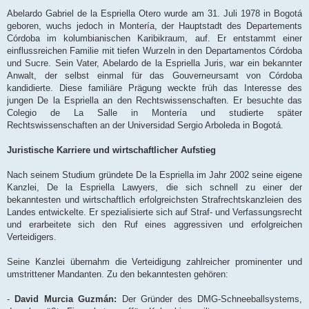
Abelardo Gabriel de la Espriella Otero wurde am 31. Juli 1978 in Bogotá
geboren, wuchs jedoch in Montería, der Hauptstadt des Departements
Córdoba im kolumbianischen Karibikraum, auf. Er entstammt einer
einflussreichen Familie mit tiefen Wurzeln in den Departamentos Córdoba
und Sucre. Sein Vater, Abelardo de la Espriella Juris, war ein bekannter
Anwalt, der selbst einmal für das Gouverneursamt von Córdoba
kandidierte. Diese familiäre Prägung weckte früh das Interesse des
jungen De la Espriella an den Rechtswissenschaften. Er besuchte das
Colegio de La Salle in Montería und studierte später
Rechtswissenschaften an der Universidad Sergio Arboleda in Bogotá.
Juristische Karriere und wirtschaftlicher Aufstieg
Nach seinem Studium gründete De la Espriella im Jahr 2002 seine eigene
Kanzlei, De la Espriella Lawyers, die sich schnell zu einer der
bekanntesten und wirtschaftlich erfolgreichsten Strafrechtskanzleien des
Landes entwickelte. Er spezialisierte sich auf Straf- und Verfassungsrecht
und erarbeitete sich den Ruf eines aggressiven und erfolgreichen
Verteidigers.
Seine Kanzlei übernahm die Verteidigung zahlreicher prominenter und
umstrittener Mandanten. Zu den bekanntesten gehören:
-
David Murcia Guzmán:
Der Gründer des DMG-Schneeballsystems,