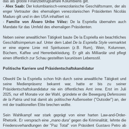
das als größte Finanzbetrugsaffäre Kolumbiens gilt.
-
Alex Saab:
Der kolumbianisch-venezolanische Geschäftsmann, der als
enger Vertrauter des ehemaligen venezolanischen Präsidenten Nicolás
Maduro gilt und in den USA inhaftiert ist.
-
Familie von Álvaro Uribe Vélez:
De la Espriella übernahm auch
Mandate für das Umfeld des ehemaligen Präsidenten.
Neben seiner anwaltlichen Tätigkeit baute De la Espriella ein beachtliches
Geschäftsimperium auf. Unter dem Label
De la Espriella Style
vermarktet
er eine eigene Linie mit Spirituosen (z.B. Rum), Wein, Kolumnen,
Büchern, Kaffee und Herrenbekleidung. Er gilt als Milliardär und pflegt
einen öffentlich zur Schau gestellten luxuriösen Lebensstil.
Politische Karriere und Präsidentschaftskandidatur
Obwohl De la Espriella schon früh durch seine anwaltliche Tätigkeit und
seine Medienpräsenz bekannt war, hatte er bis zu seiner
Präsidentschaftskandidatur nie ein öffentliches Amt inne. Erst im Juli
2025, nur elf Monate vor der Wahl, gründete er die Bewegung
Defensores
de la Patria
und trat damit als politischer Außenseiter ("Outsider") an, der
mit der traditionellen Elite brechen wollte.
Sein Wahlkampf war stark geprägt von einer harten Law-and-Order-
Rhetorik. Er versprach eine
„mano dura“
gegen die Kriminalität, lehnte die
Friedensverhandlungen der "Paz Total" von Präsident Gustavo Petro ab