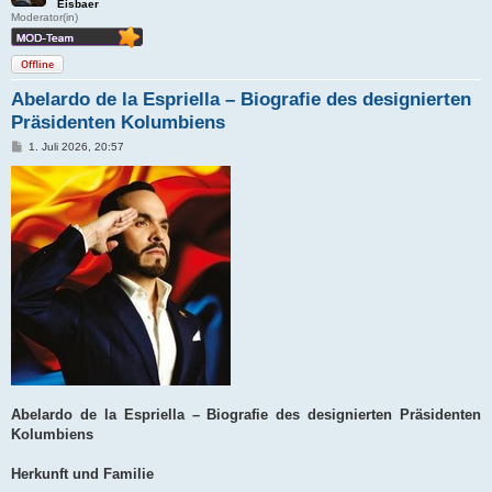
Eisbaer
Moderator(in)
Offline
Abelardo de la Espriella – Biografie des designierten
Präsidenten Kolumbiens
B
1. Juli 2026, 20:57
e
i
t
r
a
g
Abelardo de la Espriella – Biografie des designierten Präsidenten
Kolumbiens
Herkunft und Familie