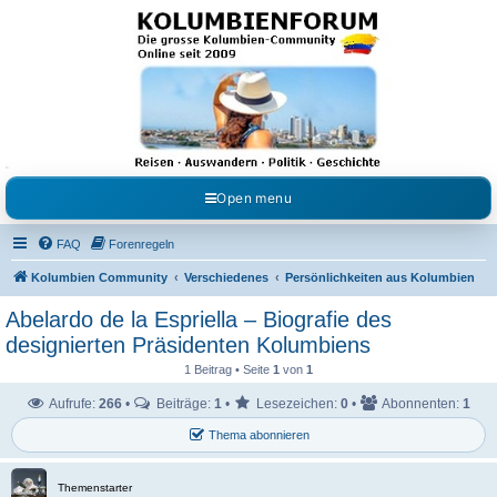
Kolumbienforum - Das
grosse Forum der
Freunde Kolumbiens
Reisen, Auswandern, Kultur, Politik, Geschichte und Visum in Kolumbien und Venezuela.
Austausch, Erfahrungen und Gemeinschaft im Kolumbienforum
Open menu
FAQ
Forenregeln
Kolumbien Community
Verschiedenes
Persönlichkeiten aus Kolumbien
Abelardo de la Espriella – Biografie des
designierten Präsidenten Kolumbiens
1 Beitrag • Seite
1
von
1
Aufrufe:
266
•
Beiträge:
1
•
Lesezeichen:
0
•
Abonnenten:
1
Thema abonnieren
Themenstarter