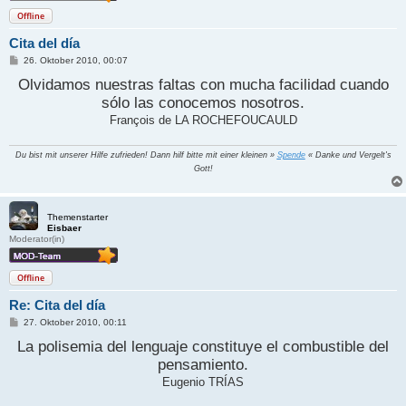
Offline
Cita del día
B
26. Oktober 2010, 00:07
e
Olvidamos nuestras faltas con mucha facilidad cuando
i
t
sólo las conocemos nosotros.
r
a
François de LA ROCHEFOUCAULD
g
Du bist mit unserer Hilfe zufrieden! Dann hilf bitte mit einer kleinen »
Spende
« Danke und Vergelt's
Gott!
Themenstarter
Eisbaer
Moderator(in)
Offline
Re: Cita del día
B
27. Oktober 2010, 00:11
e
La polisemia del lenguaje constituye el combustible del
i
t
pensamiento.
r
a
Eugenio TRÍAS
g