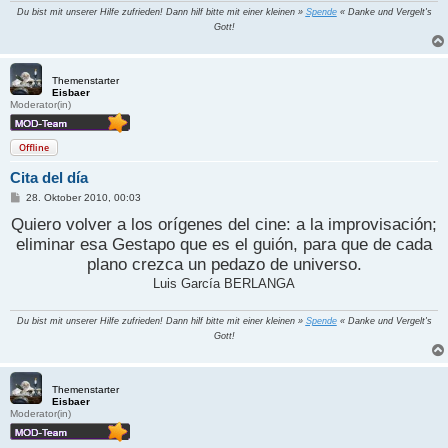
Du bist mit unserer Hilfe zufrieden! Dann hilf bitte mit einer kleinen »
Spende
« Danke und Vergelt's
Gott!
Themenstarter
Eisbaer
Moderator(in)
Offline
Cita del día
B
28. Oktober 2010, 00:03
e
Quiero volver a los orígenes del cine: a la improvisación;
i
t
eliminar esa Gestapo que es el guión, para que de cada
r
a
plano crezca un pedazo de universo.
g
Luis García BERLANGA
Du bist mit unserer Hilfe zufrieden! Dann hilf bitte mit einer kleinen »
Spende
« Danke und Vergelt's
Gott!
Themenstarter
Eisbaer
Moderator(in)