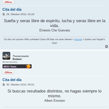
Offline
Cita del día
B
29. Oktober 2010, 01:03
e
Sueña y seras libre de espiritu, lucha y seras libre en la
i
t
vida.
r
a
Ernesto Che Guevara
g
Du bist mit unserer Hilfe zufrieden! Dann hilf bitte mit einer kleinen »
Spende
« Danke und Vergelt's
Gott!
Themenstarter
Eisbaer
Moderator(in)
Offline
Cita del día
B
30. Oktober 2010, 00:01
e
i
Si buscas resultados distintos, no hagas siempre lo
t
mismo.
r
a
Albert Einstein
g