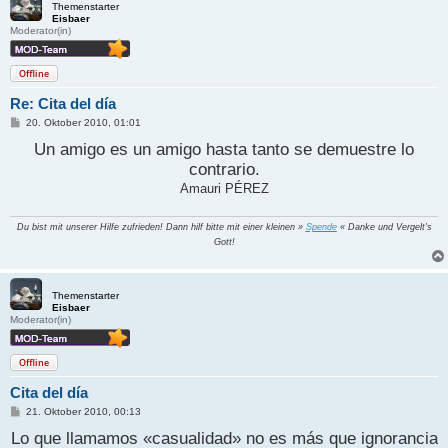
Themenstarter
Eisbaer
Moderator(in)
Offline
Re: Cita del día
B
20. Oktober 2010, 01:01
e
i
Un amigo es un amigo hasta tanto se demuestre lo
t
contrario.
r
a
Amauri PÉREZ
g
Du bist mit unserer Hilfe zufrieden! Dann hilf bitte mit einer kleinen »
Spende
« Danke und Vergelt's
Gott!
Themenstarter
Eisbaer
Moderator(in)
Offline
Cita del día
B
21. Oktober 2010, 00:13
e
Lo que llamamos «casualidad» no es más que ignorancia
i
t