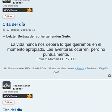
Eisbaer
Moderator(in)
Offline
Cita del día
B
17. Oktober 2010, 00:16
e
i
⇒ Letzter Beitrag der vorhergehenden Seite:
t
r
La vida nunca nos depara lo que queremos en el
a
g
momento apropiado. Las aventuras ocurren, pero no
puntualmente.
Edward Morgan FORSTER
Du bist mit unserer Hilfe zufrieden! Dann hilf bitte mit einer kleinen »
Spende
« Danke und Vergelt's
Gott!
Themenstarter
Eisbaer
Moderator(in)
Offline
Cita del día