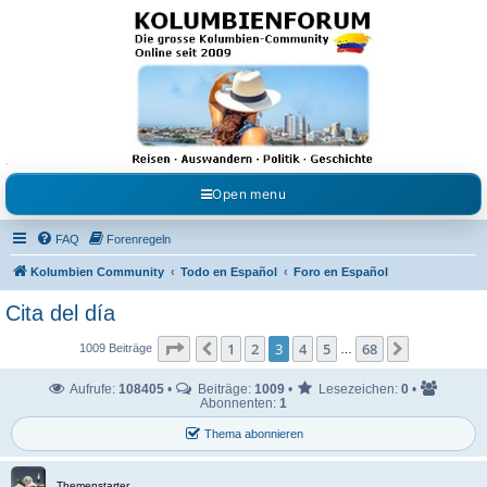
Kolumbienforum - Das
grosse Forum der
Freunde Kolumbiens
Reisen, Auswandern, Kultur, Politik, Geschichte und Visum in Kolumbien und Venezuela.
Austausch, Erfahrungen und Gemeinschaft im Kolumbienforum
Open menu
FAQ
Forenregeln
Kolumbien Community
Todo en Español
Foro en Español
Cita del día
Seite
3
von
68
1
2
3
4
5
68
Vorherige
Nächste
1009 Beiträge
…
Aufrufe:
108405
•
Beiträge:
1009
•
Lesezeichen:
0
•
Abonnenten:
1
Thema abonnieren
Themenstarter