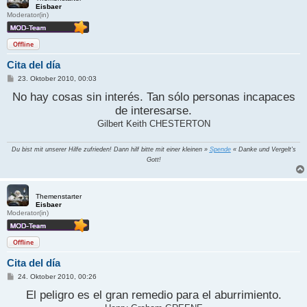
Eisbaer
Moderator(in)
Offline
Cita del día
B
23. Oktober 2010, 00:03
e
No hay cosas sin interés. Tan sólo personas incapaces
i
t
de interesarse.
r
a
Gilbert Keith CHESTERTON
g
Du bist mit unserer Hilfe zufrieden! Dann hilf bitte mit einer kleinen »
Spende
« Danke und Vergelt's
Gott!
Themenstarter
Eisbaer
Moderator(in)
Offline
Cita del día
B
24. Oktober 2010, 00:26
e
i
El peligro es el gran remedio para el aburrimiento.
t