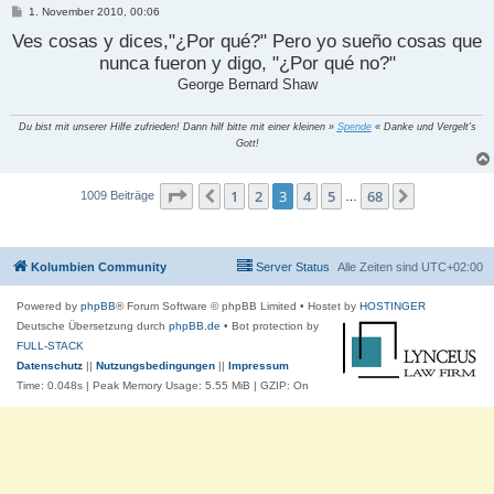
B
1. November 2010, 00:06
e
Ves cosas y dices,"¿Por qué?" Pero yo sueño cosas que
i
t
nunca fueron y digo, "¿Por qué no?"
r
a
George Bernard Shaw
g
Du bist mit unserer Hilfe zufrieden! Dann hilf bitte mit einer kleinen »
Spende
« Danke und Vergelt's
Gott!
Seite
3
von
68
1
2
3
4
5
68
Vorherige
Nächste
1009 Beiträge
…
Kolumbien Community
Server Status
Alle Zeiten sind
UTC+02:00
Powered by
phpBB
® Forum Software © phpBB Limited
• Hostet by
HOSTINGER
Deutsche Übersetzung durch
phpBB.de
• Bot protection by
FULL-STACK
Datenschutz
||
Nutzungsbedingungen
||
Impressum
Time: 0.048s
| Peak Memory Usage: 5.55 MiB | GZIP: On