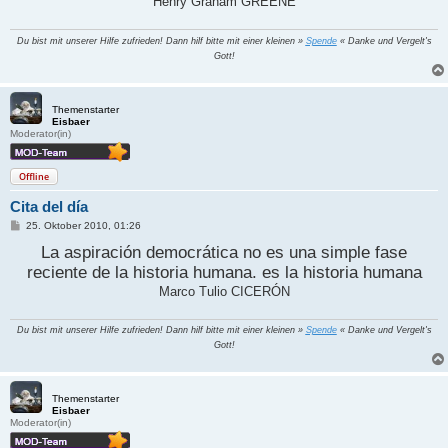
Henry Graham GREENE
r
a
g
Du bist mit unserer Hilfe zufrieden! Dann hilf bitte mit einer kleinen »
Spende
« Danke und Vergelt's
Gott!
Themenstarter
Eisbaer
Moderator(in)
Offline
Cita del día
B
25. Oktober 2010, 01:26
e
i
La aspiración democrática no es una simple fase
t
reciente de la historia humana. es la historia humana
r
a
Marco Tulio CICERÓN
g
Du bist mit unserer Hilfe zufrieden! Dann hilf bitte mit einer kleinen »
Spende
« Danke und Vergelt's
Gott!
Themenstarter
Eisbaer
Moderator(in)