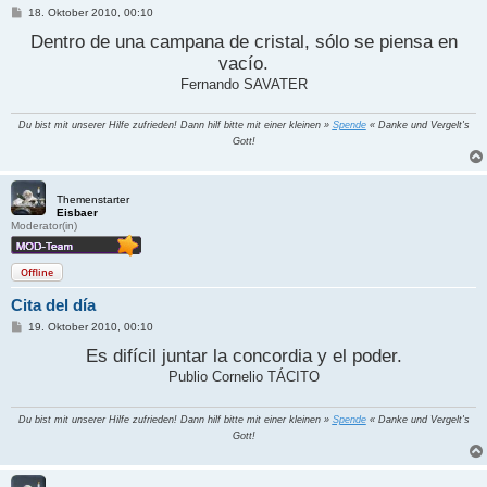
B
18. Oktober 2010, 00:10
e
i
Dentro de una campana de cristal, sólo se piensa en
t
vacío.
r
a
Fernando SAVATER
g
Du bist mit unserer Hilfe zufrieden! Dann hilf bitte mit einer kleinen »
Spende
« Danke und Vergelt's
Gott!
Themenstarter
Eisbaer
Moderator(in)
Offline
Cita del día
B
19. Oktober 2010, 00:10
e
i
Es difícil juntar la concordia y el poder.
t
Publio Cornelio TÁCITO
r
a
g
Du bist mit unserer Hilfe zufrieden! Dann hilf bitte mit einer kleinen »
Spende
« Danke und Vergelt's
Gott!