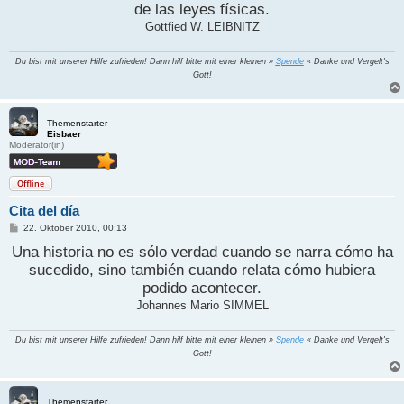
de las leyes físicas.
r
a
Gottfied W. LEIBNITZ
g
Du bist mit unserer Hilfe zufrieden! Dann hilf bitte mit einer kleinen »
Spende
« Danke und Vergelt's
Gott!
Themenstarter
Eisbaer
Moderator(in)
Offline
Cita del día
B
22. Oktober 2010, 00:13
e
Una historia no es sólo verdad cuando se narra cómo ha
i
t
sucedido, sino también cuando relata cómo hubiera
r
a
podido acontecer.
g
Johannes Mario SIMMEL
Du bist mit unserer Hilfe zufrieden! Dann hilf bitte mit einer kleinen »
Spende
« Danke und Vergelt's
Gott!
Themenstarter