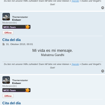
Du bist mit unserer Hilfe zufrieden! Dann hilf bitte mit einer kleinen »
Spende
« Danke und Vergelt's
Gott!
Themenstarter
Eisbaer
Moderator(in)
Offline
Cita del día
B
31. Oktober 2010, 00:01
e
i
Mi vida es mi mensaje.
t
Mahatma Gandhi
r
a
g
Du bist mit unserer Hilfe zufrieden! Dann hilf bitte mit einer kleinen »
Spende
« Danke und Vergelt's
Gott!
Themenstarter
Eisbaer
Moderator(in)
Offline
Cita del día