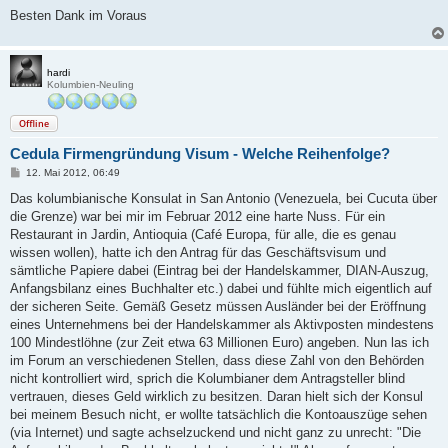
Besten Dank im Voraus
hardi
Kolumbien-Neuling
Offline
Cedula Firmengründung Visum - Welche Reihenfolge?
B
12. Mai 2012, 06:49
e
i
Das kolumbianische Konsulat in San Antonio (Venezuela, bei Cucuta über
t
die Grenze) war bei mir im Februar 2012 eine harte Nuss. Für ein
r
a
Restaurant in Jardin, Antioquia (Café Europa, für alle, die es genau
g
wissen wollen), hatte ich den Antrag für das Geschäftsvisum und
sämtliche Papiere dabei (Eintrag bei der Handelskammer, DIAN-Auszug,
Anfangsbilanz eines Buchhalter etc.) dabei und fühlte mich eigentlich auf
der sicheren Seite. Gemäß Gesetz müssen Ausländer bei der Eröffnung
eines Unternehmens bei der Handelskammer als Aktivposten mindestens
100 Mindestlöhne (zur Zeit etwa 63 Millionen Euro) angeben. Nun las ich
im Forum an verschiedenen Stellen, dass diese Zahl von den Behörden
nicht kontrolliert wird, sprich die Kolumbianer dem Antragsteller blind
vertrauen, dieses Geld wirklich zu besitzen. Daran hielt sich der Konsul
bei meinem Besuch nicht, er wollte tatsächlich die Kontoauszüge sehen
(via Internet) und sagte achselzuckend und nicht ganz zu unrecht: "Die