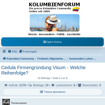
Kolumbienforum - Das
grosse Forum der
Freunde Kolumbiens
Reisen, Auswandern, Kultur, Politik, Geschichte und Visum in Kolumbien und Venezuela.
Austausch, Erfahrungen und Gemeinschaft im Kolumbienforum
Open menu
FAQ
Forenregeln
Kolumbien Community
Festland | Allgemeine Fragen
Auswandern, Leben & Arbeiten in Kolumbien
Cedula Firmengründung Visum - Welche
Reihenfolge?
10 Beiträge • Seite
1
von
1
Aufrufe:
2179
•
Beiträge:
10
•
Lesezeichen:
0
•
Abonnenten:
0
Thema abonnieren
Themenstarter