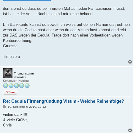
dort siehst du dass du beim ersten Mal auf jeden Fall ausreisen musst,
ist halt leider so..... Nachteile sind mir keine bekannt.
Ein Bankkonto kannst du soweit ich weiss auf deinen Namen erst oeffnen
wenn du die Cedula hast aber wenn du das Visum hast kannst du direkt
zur DAS wegen der Cedula. Frage dort nach einer Vorlaeufigen wegen
Kontoeroeffnung.
Gruesse
Timbalero
Themenstarter
chrisalex
Kolumbien-Neuling
Offline
Re: Cedula Firmengründung Visum - Welche Reihenfolge?
B
10. September 2010, 13:12
e
i
vielen dank!!!!!
t
& viele Grüße,
r
a
Chris
g