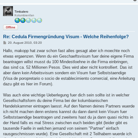
Timbalero
Kolumbienfan
Offline
Re: Cedula Firmengründung Visum - Welche Reihenfolge?
B
20. August 2010, 03:20
e
i
Hallo, makopp hat zwar schon fast alles gesagt aber ich moechte noch
t
etwas ergaenzen. Wenn du ein Geschaeftsvisum fuer deine eigene Firma
r
a
beantragen willst musst du 100 Mindestloehne in die Firma einbringen,
g
das sind ca. 52 Millionen Pesos. Dies wird aber nicht kontrolliert. Das ist
aber dann kein Arbeitsvisum sondern ein Visum fuer Selbststaendige
(Visa de poropretario o socio de establecimiento comercial, eine Anleitung
dazu gibt es hier im Forum).
Was auch eine wichtige Ueberlegung fuer dich sein sollte ist in welcher
Gesellschaftsform du deine Firma bei der kolumbianischen
Handelskammer eintragen laesst. Auf den Namen deines Partners wuerde
ich nicht machen denn erstens kannst du dann damit kein Visum fuer
Selbststaendige beantragen und zweitens hast du ja dann quasi nichts in
der Hand falls es mal Stress zwischen euch beiden gibt (leider gibt es
tausende Faelle in welchen jemand von seinem "Partner" einfach
rausgeschmissen wurde). Eine Gesellschaft mit 2 Teilhabern wuerde ich