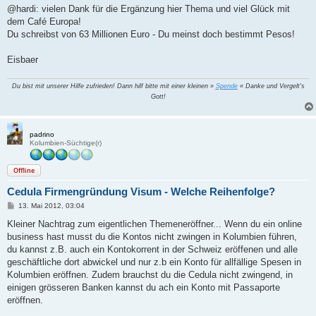
i
@hardi: vielen Dank für die Ergänzung hier Thema und viel Glück mit
t
dem Café Europa!
r
a
Du schreibst von 63 Millionen Euro - Du meinst doch bestimmt Pesos!
g
Eisbaer
Du bist mit unserer Hilfe zufrieden! Dann hilf bitte mit einer kleinen »
Spende
« Danke und Vergelt's
Gott!
padrino
Kolumbien-Süchtige(r)
Offline
Cedula Firmengründung Visum - Welche Reihenfolge?
B
13. Mai 2012, 03:04
e
i
Kleiner Nachtrag zum eigentlichen Themeneröffner... Wenn du ein online
t
business hast musst du die Kontos nicht zwingen in Kolumbien führen,
r
a
du kannst z.B. auch ein Kontokorrent in der Schweiz eröffenen und alle
g
geschäftliche dort abwickel und nur z.b ein Konto für allfällige Spesen in
Kolumbien eröffnen. Zudem brauchst du die Cedula nicht zwingend, in
einigen grösseren Banken kannst du ach ein Konto mit Passaporte
eröffnen.