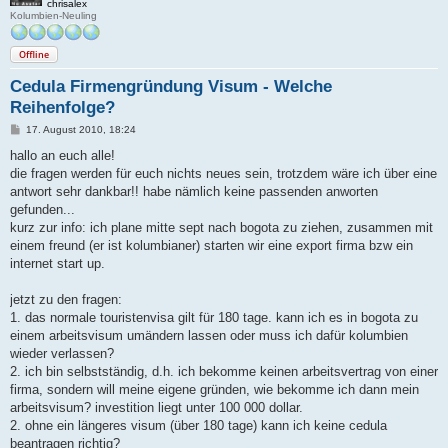
chrisalex
Kolumbien-Neuling
Offline
Cedula Firmengründung Visum - Welche
Reihenfolge?
B
17. August 2010, 18:24
e
i
hallo an euch alle!
t
die fragen werden für euch nichts neues sein, trotzdem wäre ich über eine
r
a
antwort sehr dankbar!! habe nämlich keine passenden anworten
g
gefunden...
kurz zur info: ich plane mitte sept nach bogota zu ziehen, zusammen mit
einem freund (er ist kolumbianer) starten wir eine export firma bzw ein
internet start up.
jetzt zu den fragen:
1. das normale touristenvisa gilt für 180 tage. kann ich es in bogota zu
einem arbeitsvisum umändern lassen oder muss ich dafür kolumbien
wieder verlassen?
2. ich bin selbstständig, d.h. ich bekomme keinen arbeitsvertrag von einer
firma, sondern will meine eigene gründen, wie bekomme ich dann mein
arbeitsvisum? investition liegt unter 100 000 dollar.
2. ohne ein längeres visum (über 180 tage) kann ich keine cedula
beantragen richtig?