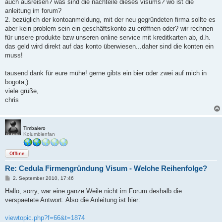
auch ausreisen? was sind die nachteile dieses visums? wo ist die
anleitung im forum?
2. bezüglich der kontoanmeldung, mit der neu gegründeten firma sollte es
aber kein problem sein ein geschäftskonto zu eröffnen oder? wir rechnen
für unsere produkte bzw unseren online service mit kreditkarten ab, d.h.
das geld wird direkt auf das konto überwiesen...daher sind die konten ein
muss!
tausend dank für eure mühe! gerne gibts ein bier oder zwei auf mich in
bogota;)
viele grüße,
chris
Timbalero
Kolumbienfan
Offline
Re: Cedula Firmengründung Visum - Welche Reihenfolge?
B
2. September 2010, 17:46
e
i
Hallo, sorry, war eine ganze Weile nicht im Forum deshalb die
t
verspaetete Antwort: Also die Anleitung ist hier:
r
a
g
viewtopic.php?f=66&t=1874