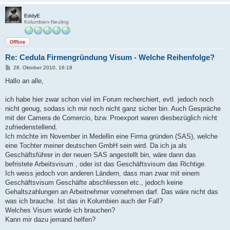
EddyE
Kolumbien-Neuling
Offline
Re: Cedula Firmengründung Visum - Welche Reihenfolge?
B
28. Oktober 2010, 16:18
e
i
Hallo an alle,
t
r
a
ich habe hier zwar schon viel im Forum recherchiert, evtl. jedoch noch
g
nicht genug, sodass ich mir noch nicht ganz sicher bin. Auch Gespräche
mit der Camera de Comercio, bzw. Proexport waren diesbezüglich nicht
zufriedenstellend.
Ich möchte im November in Medellin eine Firma gründen (SAS), welche
eine Tochter meiner deutschen GmbH sein wird. Da ich ja als
Geschäftsführer in der neuen SAS angestellt bin, wäre dann das
befristete Arbeitsvisum , oder ist das Geschäftsvisum das Richtige.
Ich weiss jedoch von anderen Ländern, dass man zwar mit einem
Geschäftsvisum Geschäfte abschliessen etc., jedoch keine
Gehaltszahlungen an Arbeitnehmer vornehmen darf. Das wäre nicht das
was ich brauche. Ist das in Kolumbien auch der Fall?
Welches Visum würde ich brauchen?
Kann mir dazu jemand helfen?