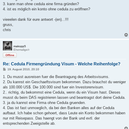
3. kann man ohne cedula eine firma gründen?
4. ist es möglich ein konto ohne cedula zu eröffnen?
vieeelen dank für eure antwort -(en)...!!!
gruss,
chris
makopp5
Ehemalige/r
Offline
Re: Cedula Firmengründung Visum - Welche Reihenfolge?
B
19. August 2010, 20:10
e
i
1. Du musst ausreisen fuer die Beantragung des Arbeitsvisums.
t
2. Du kannst ein Geschaeftsvisum bekommen. Dazu brauchst du weniger
r
a
als 100.000 US$. Die 100.000 sind fuer ein Investorenvisum.
g
2.. richtig, du bekommst eine Cedula, wenn du ein Visum hast. Dieses
musst du beim DAS registrieren lassen und beantragst dort deine Cedula.
3. ja du kannst eine Firma ohne Cedula gruenden.
4. Das ist fast unmoeglich, da bei den Banken alles auf der Cedula
aufbaut. Ich habe schon gehoert, dass Leute ein Konto bekommen haben
nur mit Reisepass. Das haengt von der Bank und evtl. der
entsprechenden Zweigstelle ab.