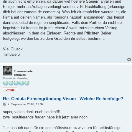
dir auch nicht empfehlen, da dafuer viel hoehere Steuern anfallen und
Einiges mehr an Auflagen verlangt werden, z.B. Buchhaltung (erkundige
dich bei der camara de comercio). Was ich dir empfehlen wuerde ist, die
Firma auf deinen Namen, als "persona natural" anzumelden, das heisst
dann sociedad de regimen simplificado. Falls dein Partner da nicht so
begeistert ist koennt ihr ja mit einem Anwalt trotzdem einen Vertrag
abschliessen, in dem die Einlagen, Rechte und Pflichten Beider
festgelegt werden bis zu dem Grad den ihr selbst bestimmt.
Viel Glueck
Timbalero
Themenstarter
chrisalex
Kolumbien-Neuling
Offline
Re: Cedula Firmengründung Visum - Welche Reihenfolge?
B
2. September 2010, 11:32
e
i
super, vielen dank euch beiden!!!!
t
zwei resultierende fragen habe ich jetzt aber noch
r
a
g
1. muss ich dann für ein geschäftsvisum bzw visum für seltbständige