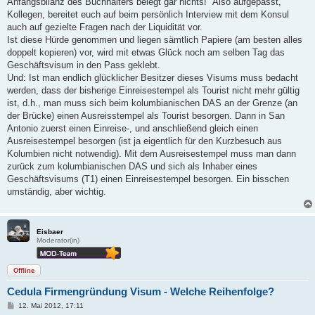
Anfangsbilanz des Buchhalters belegt gar nichts!" Also aufgepasst,
Kollegen, bereitet euch auf beim persönlich Interview mit dem Konsul
auch auf gezielte Fragen nach der Liquidität vor.
Ist diese Hürde genommen und liegen sämtlich Papiere (am besten alles
doppelt kopieren) vor, wird mit etwas Glück noch am selben Tag das
Geschäftsvisum in den Pass geklebt.
Und: Ist man endlich glücklicher Besitzer dieses Visums muss bedacht
werden, dass der bisherige Einreisestempel als Tourist nicht mehr gültig
ist, d.h., man muss sich beim kolumbianischen DAS an der Grenze (an
der Brücke) einen Ausreisstempel als Tourist besorgen. Dann in San
Antonio zuerst einen Einreise-, und anschließend gleich einen
Ausreisestempel besorgen (ist ja eigentlich für den Kurzbesuch aus
Kolumbien nicht notwendig). Mit dem Ausreisestempel muss man dann
zurück zum kolumbianischen DAS und sich als Inhaber eines
Geschäftsvisums (T1) einen Einreisestempel besorgen. Ein bisschen
umständig, aber wichtig.
Eisbaer
Moderator(in)
Offline
Cedula Firmengründung Visum - Welche Reihenfolge?
B
12. Mai 2012, 17:11
e