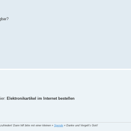
ügbar?
ier:
Elektronikartikel im Internet bestellen
 zufrieden! Dann hilf bitte mit einer kleinen »
Spende
« Danke und Vergelt's Gott!