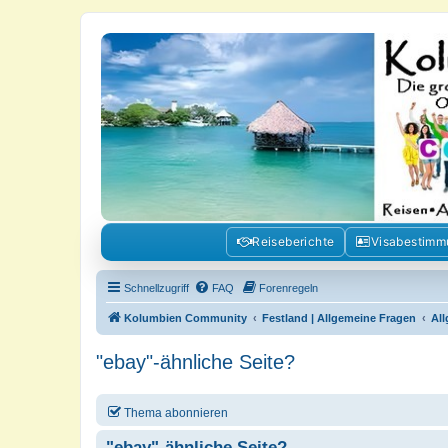
Kolumbienforum - Das grosse Foru
Reisen, Auswandern, Kultur, Politik, Geschichte und Visum in Kolumb
Reiseberichte
Visabestim
Schnellzugriff
FAQ
Forenregeln
Kolumbien Community
Festland | Allgemeine Fragen
Al
"ebay"-ähnliche Seite?
Thema abonnieren
"ebay"-ähnliche Seite?