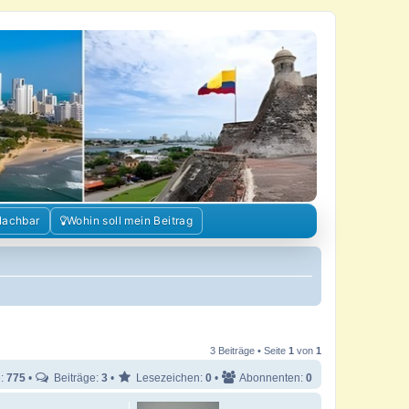
Nachbar
Wohin soll mein Beitrag
3 Beiträge • Seite
1
von
1
e:
775
•
Beiträge:
3
•
Lesezeichen:
0
•
Abonnenten:
0