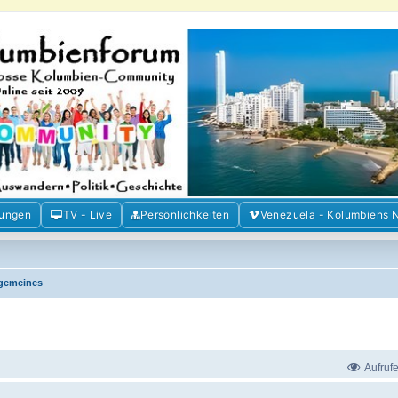
m der Freunde Kolumbiens
ien und Venezuela. Austausch, Erfahrungen und Gemeinschaft im Kolumbienforum
mungen
TV - Live
Persönlichkeiten
Venezuela - Kolumbiens 
lgemeines
Aufruf