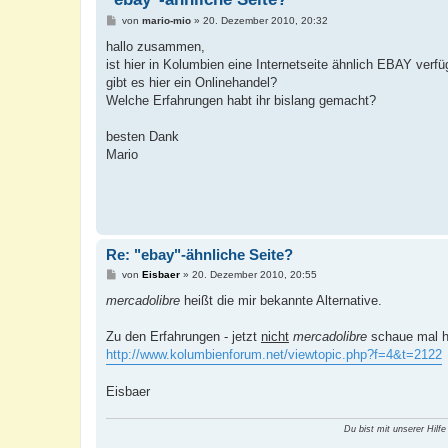
B
von
mario-mio
»
20. Dezember 2010, 20:32
e
i
hallo zusammen,
t
ist hier in Kolumbien eine Internetseite ähnlich EBAY verf
r
a
gibt es hier ein Onlinehandel?
g
Welche Erfahrungen habt ihr bislang gemacht?
besten Dank
Mario
Re: "ebay"-ähnliche Seite?
B
von
Eisbaer
»
20. Dezember 2010, 20:55
e
i
mercadolibre
heißt die mir bekannte Alternative.
t
r
a
Zu den Erfahrungen - jetzt
nicht
mercadolibre
schaue mal h
g
http://www.kolumbienforum.net/viewtopic.php?f=4&t=2122
Eisbaer
Du bist mit unserer Hilfe