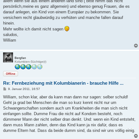
allem wenn sie aus einem anderen land sind ( bitte nimm das nicht
persönlich,meine es ganz allgemein) und ebenso genug Frauen, die es
darauf anlegen, ein Kind von einem Europäer zu bekommen. Sie
versichern recht glaubwürdig zu verhüten und manche fallen darauf
hinein.
Mehr wollte ich damit nicht sagen
saludos,
William
Bergfan
Kolumbien-Süchtige(r)
Offline
Re: Fernbeziehung mit Kolumbianerin - brauche Hilfe ...
B
9. Januar 2011, 16:57
e
i
William, schon klar, aber da kann man dann nur sagen: selber schuld!
t
Geht ja grad bei Menschen die man so kurz kennt nicht nur um
r
a
Schwangerschaften sondern auch um Krankheiten die man sich nicht
g
einfangen sollte. Dumme Frau die nicht auf Kondom besteht, noch
dümmerer Mann der nicht selber dran denkt. Und: wenn ein Kind entsteht,
dann muss Mann zahlen, denn das Kind kann ja nix dafür, dass es
dumme Eltern hat. Dass da beide dumm sind, da sind wir uns völlig einig.