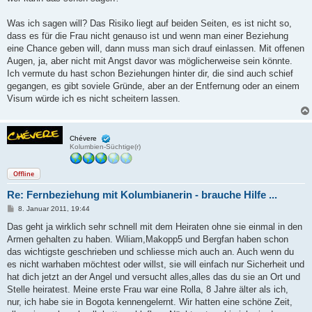
Was ich sagen will? Das Risiko liegt auf beiden Seiten, es ist nicht so,
dass es für die Frau nicht genauso ist und wenn man einer Beziehung
eine Chance geben will, dann muss man sich drauf einlassen. Mit offenen
Augen, ja, aber nicht mit Angst davor was möglicherweise sein könnte.
Ich vermute du hast schon Beziehungen hinter dir, die sind auch schief
gegangen, es gibt soviele Gründe, aber an der Entfernung oder an einem
Visum würde ich es nicht scheitern lassen.
Chévere
Kolumbien-Süchtige(r)
Offline
Re: Fernbeziehung mit Kolumbianerin - brauche Hilfe ...
B
8. Januar 2011, 19:44
e
i
Das geht ja wirklich sehr schnell mit dem Heiraten ohne sie einmal in den
t
Armen gehalten zu haben. Wiliam,Makopp5 und Bergfan haben schon
r
a
das wichtigste geschrieben und schliesse mich auch an. Auch wenn du
g
es nicht warhaben möchtest oder willst, sie will einfach nur Sicherheit und
hat dich jetzt an der Angel und versucht alles,alles das du sie an Ort und
Stelle heiratest. Meine erste Frau war eine Rolla, 8 Jahre älter als ich,
nur, ich habe sie in Bogota kennengelernt. Wir hatten eine schöne Zeit,