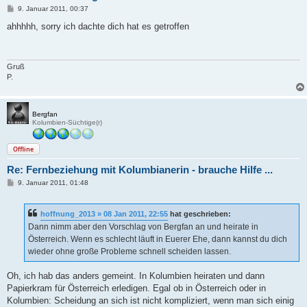
B
9. Januar 2011, 00:37
e
i
ahhhhh, sorry ich dachte dich hat es getroffen
t
r
a
g
Gruß
P.
Bergfan
Kolumbien-Süchtige(r)
Offline
Re: Fernbeziehung mit Kolumbianerin - brauche Hilfe ...
B
9. Januar 2011, 01:48
e
i
t
hoffnung_2013 » 08 Jan 2011, 22:55
hat geschrieben:
r
a
Dann nimm aber den Vorschlag von Bergfan an und heirate in
g
Österreich. Wenn es schlecht läuft in Euerer Ehe, dann kannst du dich
wieder ohne große Probleme schnell scheiden lassen.
Oh, ich hab das anders gemeint. In Kolumbien heiraten und dann
Papierkram für Österreich erledigen. Egal ob in Österreich oder in
Kolumbien: Scheidung an sich ist nicht kompliziert, wenn man sich einig