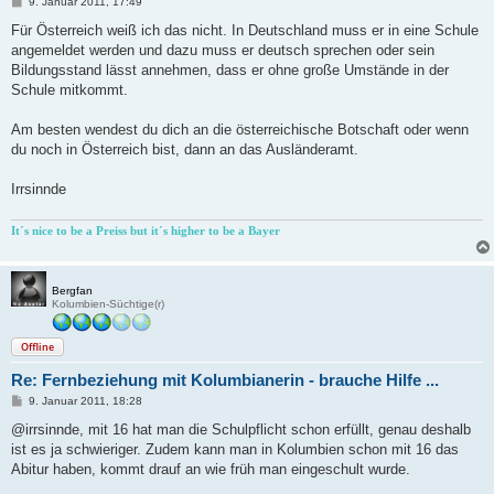
B
9. Januar 2011, 17:49
e
i
Für Österreich weiß ich das nicht. In Deutschland muss er in eine Schule
t
angemeldet werden und dazu muss er deutsch sprechen oder sein
r
a
Bildungsstand lässt annehmen, dass er ohne große Umstände in der
g
Schule mitkommt.
Am besten wendest du dich an die österreichische Botschaft oder wenn
du noch in Österreich bist, dann an das Ausländeramt.
Irrsinnde
It´s nice to be a Preiss but it´s higher to be a Bayer
Bergfan
Kolumbien-Süchtige(r)
Offline
Re: Fernbeziehung mit Kolumbianerin - brauche Hilfe ...
B
9. Januar 2011, 18:28
e
i
@irrsinnde, mit 16 hat man die Schulpflicht schon erfüllt, genau deshalb
t
ist es ja schwieriger. Zudem kann man in Kolumbien schon mit 16 das
r
a
Abitur haben, kommt drauf an wie früh man eingeschult wurde.
g