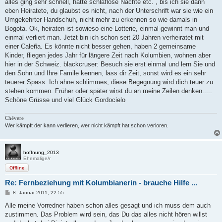
alles ging sehr schnell, hatte schlaflose Nächte etc. , bis ich sie dann
eben Heiratete, du glaubst es nicht, nach der Unterschrift war sie wie ein
Umgekehrter Handschuh, nicht mehr zu erkennen so wie damals in
Bogota. Ok, heiraten ist sowieso eine Lotterie, einmal gewinnt man und
einmal verliert man. Jetzt bin ich schon seit 20 Jahren verheiratet mit
einer Caleña. Es könnte nicht besser gehen, haben 2 gemeinsame
Kinder, fliegen jedes Jahr für längere Zeit nach Kolumbien, wohnen aber
hier in der Schweiz. blackcruser: Besuch sie erst einmal und lern Sie und
den Sohn und Ihre Famile kennen, lass dir Zeit, sonst wird es ein sehr
teuerer Spass. Ich ahne schlimmes, diese Begegnung wird dich teuer zu
stehen kommen. Früher oder später wirst du an meine Zeilen denken.....
Schöne Grüsse und viel Glück Gordocielo
Chévere
Wer kämpft der kann verlieren, wer nicht kämpft hat schon verloren.
hoffnung_2013
Ehemalige/r
Offline
Re: Fernbeziehung mit Kolumbianerin - brauche Hilfe ...
B
8. Januar 2011, 22:55
e
i
Alle meine Vorredner haben schon alles gesagt und ich muss dem auch
t
zustimmen. Das Problem wird sein, das Du das alles nicht hören willst
r
a