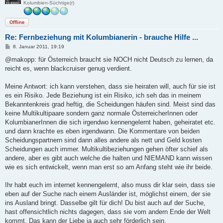
Kolumbien-Süchtige(r)
Offline
Re: Fernbeziehung mit Kolumbianerin - brauche Hilfe ...
B
8. Januar 2011, 19:19
e
i
@makopp: für Österreich braucht sie NOCH nicht Deutsch zu lernen, da
t
reicht es, wenn blackcruiser genug verdient.
r
a
g
Meine Antwort: ich kann verstehen, dass sie heiraten will, auch für sie ist
es ein Risiko. Jede Beziehung ist ein Risiko, ich seh das in meinem
Bekanntenkreis grad heftig, die Scheidungen häufen sind. Meist sind das
keine Multikultipaare sondern ganz normale ÖsterreicherInnen oder
KolumbianerInnen die sich irgendwo kennengelernt haben, geheiratet etc.
und dann krachte es eben irgendwann. Die Kommentare von beiden
Scheidungspartnern sind dann alles andere als nett und Geld kosten
Scheidungen auch immer. Multikultibeziehungen gehen öfter schief als
andere, aber es gibt auch welche die halten und NIEMAND kann wissen
wie es sich entwickelt, wenn man erst so am Anfang steht wie ihr beide.
Ihr habt euch im internet kennengelernt, also muss dir klar sein, dass sie
eben auf der Suche nach einem Ausländer ist, möglichst einem, der sie
ins Ausland bringt. Dasselbe gilt für dich! Du bist auch auf der Suche,
hast offensichtlich nichts dagegen, dass sie vom andern Ende der Welt
kommt. Das kann der Liebe ja auch sehr förderlich sein.