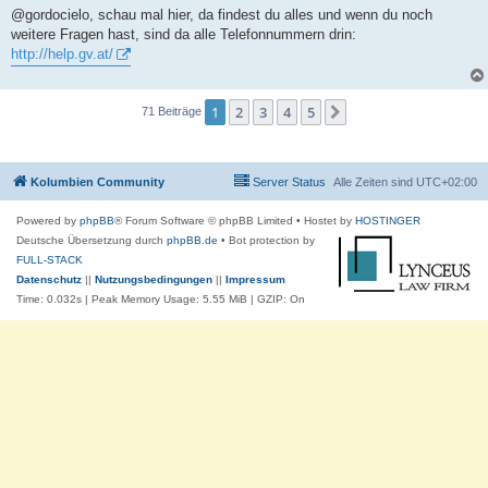
@gordocielo, schau mal hier, da findest du alles und wenn du noch
weitere Fragen hast, sind da alle Telefonnummern drin:
http://help.gv.at/
1
2
3
4
5
Nächste
71 Beiträge
Kolumbien Community
Server Status
Alle Zeiten sind
UTC+02:00
Powered by
phpBB
® Forum Software © phpBB Limited
• Hostet by
HOSTINGER
Deutsche Übersetzung durch
phpBB.de
• Bot protection by
FULL-STACK
Datenschutz
||
Nutzungsbedingungen
||
Impressum
Time: 0.032s
| Peak Memory Usage: 5.55 MiB | GZIP: On