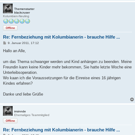
Themenstarter
blackcruser
Kolumbien-Neuling
Offline
Re: Fernbeziehung mit Kolumbianerin - brauche Hilfe ...
B
9. Januar 2011, 17:12
e
i
Hallo an Alle,
t
r
a
um das Thema schwanger werden und Kind anhängen zu beenden. Meine
g
Freundin kann keine Kinder mehr bekommen, Sie hatte letzte Woche eine
Unterleibsoperation.
Wo kaan ich die Voraussetzungen für die Einreise eines 16 jährigen
Kindes erfahren?
Danke und liebe Grüße
irrsinnde
Ehemaliges Teammitglied
Offline
Re: Fernbeziehung mit Kolumbianerin - brauche Hilfe ...