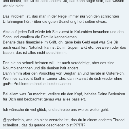
und denkst, bei Dir ist alles anders. Ja, das kann sogar sein, das wissen
g
wir alle nicht.
Das Problem ist, das man in der Regel immer nur von den schlechten
Erfahrungen hört - über die guten Beziehung hört selten etwas.
Also auf jeden Fall würde ich Sie zuerst in Kolumbien besuchen und den
Sohn und vorallem die Familie kennenlernen.
Behalte dass finanzielle im Griff, dh. gebe kein Geld egal was Sie Dir
auch erzählen. Natürlich kannst Du im Supermarkt etc. bezahlen oder das
Essen, das ist alles nicht so schlimm.
Das sie so schnell heiraten will, ist auch verdächtigt, aber das sind
Kolumbianerinnen und die denken halt anders.
Dann nimm aber den Vorschlag von Bergfan an und heirate in Österreich.
Wenn es schlecht läuft in Euerer Ehe, dann kannst du dich wieder ohne
große Probleme schnell scheiden lassen.
Bei allem was Du machst, verliere nie den Kopf, behalte Deine Bedenken
für Dich und beobachtet genau was alles passiert.
Ich wünsche dir viel glück, und schreibe uns wie es weiter geht.
@gordocielo, was ich nicht verstehe ist, das du in einem anderen Thread
schreibst , das du gerade geschieden bist!?!?!?!?