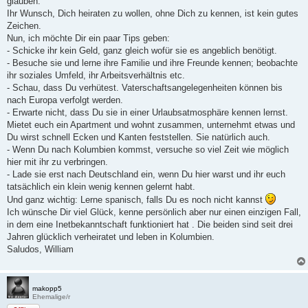
glauben.
Ihr Wunsch, Dich heiraten zu wollen, ohne Dich zu kennen, ist kein gutes
Zeichen.
Nun, ich möchte Dir ein paar Tips geben:
- Schicke ihr kein Geld, ganz gleich wofür sie es angeblich benötigt.
- Besuche sie und lerne ihre Familie und ihre Freunde kennen; beobachte
ihr soziales Umfeld, ihr Arbeitsverhältnis etc.
- Schau, dass Du verhütest. Vaterschaftsangelegenheiten können bis
nach Europa verfolgt werden.
- Erwarte nicht, dass Du sie in einer Urlaubsatmosphäre kennen lernst.
Mietet euch ein Apartment und wohnt zusammen, unternehmt etwas und
Du wirst schnell Ecken und Kanten feststellen. Sie natürlich auch.
- Wenn Du nach Kolumbien kommst, versuche so viel Zeit wie möglich
hier mit ihr zu verbringen.
- Lade sie erst nach Deutschland ein, wenn Du hier warst und ihr euch
tatsächlich ein klein wenig kennen gelernt habt.
Und ganz wichtig: Lerne spanisch, falls Du es noch nicht kannst
Ich wünsche Dir viel Glück, kenne persönlich aber nur einen einzigen Fall,
in dem eine Inetbekanntschaft funktioniert hat . Die beiden sind seit drei
Jahren glücklich verheiratet und leben in Kolumbien.
Saludos, William
makopp5
Ehemalige/r