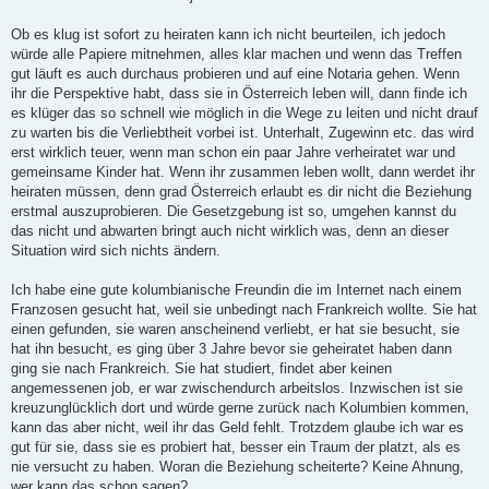
Ob es klug ist sofort zu heiraten kann ich nicht beurteilen, ich jedoch
würde alle Papiere mitnehmen, alles klar machen und wenn das Treffen
gut läuft es auch durchaus probieren und auf eine Notaria gehen. Wenn
ihr die Perspektive habt, dass sie in Österreich leben will, dann finde ich
es klüger das so schnell wie möglich in die Wege zu leiten und nicht drauf
zu warten bis die Verliebtheit vorbei ist. Unterhalt, Zugewinn etc. das wird
erst wirklich teuer, wenn man schon ein paar Jahre verheiratet war und
gemeinsame Kinder hat. Wenn ihr zusammen leben wollt, dann werdet ihr
heiraten müssen, denn grad Österreich erlaubt es dir nicht die Beziehung
erstmal auszuprobieren. Die Gesetzgebung ist so, umgehen kannst du
das nicht und abwarten bringt auch nicht wirklich was, denn an dieser
Situation wird sich nichts ändern.
Ich habe eine gute kolumbianische Freundin die im Internet nach einem
Franzosen gesucht hat, weil sie unbedingt nach Frankreich wollte. Sie hat
einen gefunden, sie waren anscheinend verliebt, er hat sie besucht, sie
hat ihn besucht, es ging über 3 Jahre bevor sie geheiratet haben dann
ging sie nach Frankreich. Sie hat studiert, findet aber keinen
angemessenen job, er war zwischendurch arbeitslos. Inzwischen ist sie
kreuzunglücklich dort und würde gerne zurück nach Kolumbien kommen,
kann das aber nicht, weil ihr das Geld fehlt. Trotzdem glaube ich war es
gut für sie, dass sie es probiert hat, besser ein Traum der platzt, als es
nie versucht zu haben. Woran die Beziehung scheiterte? Keine Ahnung,
wer kann das schon sagen?