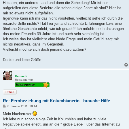
Heiraten, ein anderes Land und dann die Scheidung! Mir ist nur
aufgefallen das diese Berichte alle schon einige Jahre alt sind? Hier ist
mir so etwas nicht aufgefallen.
Irgendwie kann ich mir das nicht vorstellen, vielleicht sehe ich durch die
rosarote Brille nichts? Hat hier jemand schlechte Erfahrungen bzw. eine
ähnliche Geschichte erlebt, wie ich gerade? Ich möchte noch dazusagen
das meine Freundin 39 Jahre ist und auch sehr vernünftig ist.
Ich weiss das ist vielleicht eine blöde Frage und mein Gefühl sagt mir
nichts negatives, ganz im Gegenteil.
Vielleicht möchte sich doch jemand dazu äußern?
Danke und liebe Grüße
Kamachi
Reiseagentur
Offline
Re: Fernbeziehung mit Kolumbianerin - brauche Hilfe ...
B
8. Januar 2011, 18:14
e
i
Moin blackcruser
t
Ich lebe nun schon einige Zeit in Kolumbien und habe zu viele
r
a
Negativbeispiele erlebt, um an die " große Liebe " über das Internet zu
g