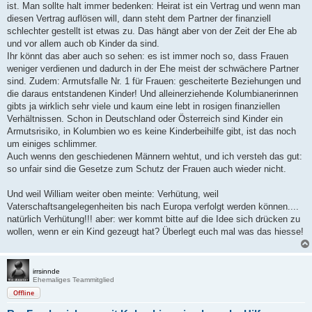
ist. Man sollte halt immer bedenken: Heirat ist ein Vertrag und wenn man
diesen Vertrag auflösen will, dann steht dem Partner der finanziell
schlechter gestellt ist etwas zu. Das hängt aber von der Zeit der Ehe ab
und vor allem auch ob Kinder da sind.
Ihr könnt das aber auch so sehen: es ist immer noch so, dass Frauen
weniger verdienen und dadurch in der Ehe meist der schwächere Partner
sind. Zudem: Armutsfalle Nr. 1 für Frauen: gescheiterte Beziehungen und
die daraus entstandenen Kinder! Und alleinerziehende Kolumbianerinnen
gibts ja wirklich sehr viele und kaum eine lebt in rosigen finanziellen
Verhältnissen. Schon in Deutschland oder Österreich sind Kinder ein
Armutsrisiko, in Kolumbien wo es keine Kinderbeihilfe gibt, ist das noch
um einiges schlimmer.
Auch wenns den geschiedenen Männern wehtut, und ich versteh das gut:
so unfair sind die Gesetze zum Schutz der Frauen auch wieder nicht.
Und weil William weiter oben meinte: Verhütung, weil
Vaterschaftsangelegenheiten bis nach Europa verfolgt werden können....
natürlich Verhütung!!! aber: wer kommt bitte auf die Idee sich drücken zu
wollen, wenn er ein Kind gezeugt hat? Überlegt euch mal was das hiesse!
irrsinnde
Ehemaliges Teammitglied
Offline