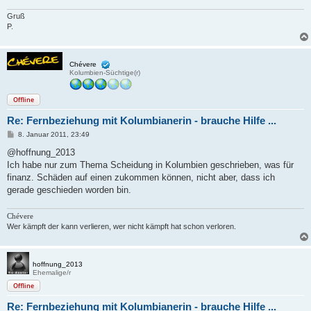
Gruß
P.
Chévere
Kolumbien-Süchtige(r)
Offline
Re: Fernbeziehung mit Kolumbianerin - brauche Hilfe ...
B
8. Januar 2011, 23:49
e
i
@hoffnung_2013
t
Ich habe nur zum Thema Scheidung in Kolumbien geschrieben, was für
r
a
finanz. Schäden auf einen zukommen können, nicht aber, dass ich
g
gerade geschieden worden bin.
Chévere
Wer kämpft der kann verlieren, wer nicht kämpft hat schon verloren.
hoffnung_2013
Ehemalige/r
Offline
Re: Fernbeziehung mit Kolumbianerin - brauche Hilfe ...