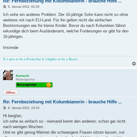
Re: Fernbeziehung mit Kolumbianerin - brauche Hilfe ...
B
9. Januar 2011, 02:26
e
i
Ich sehe ein anderes Problem. Der 16-jährige Sohn kann nicht so ohne
t
weiteres mit nach EU-Land. Für ihn gelten nicht die einfachen
r
a
Bestimmungen wie für kleine Kinder. Bevor du nach Kolumbien fährst
g
erkundige dich beim Ausländeramt, welche Forderungen es gibt für den
16-jährigen.
Irrsinnde
It´s nice to be a Preiss but it´s higher to be a Bayer
Kamachi
Reiseagentur
Offline
Re: Fernbeziehung mit Kolumbianerin - brauche Hilfe ...
B
9. Januar 2011, 15:23
e
i
Hi bergfan,
t
ich sehe es einfach so - niemand kennt den anderen; schon gar nicht
r
a
nach wenigen Wochen.
g
Und es gibt genug Männer die schwangere Frauen sitzen lassen, vor