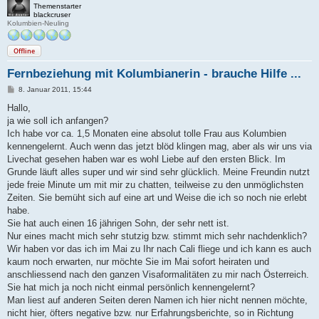
Themenstarter
blackcruser
Kolumbien-Neuling
Offline
Fernbeziehung mit Kolumbianerin - brauche Hilfe ...
B
8. Januar 2011, 15:44
e
i
Hallo,
t
ja wie soll ich anfangen?
r
a
Ich habe vor ca. 1,5 Monaten eine absolut tolle Frau aus Kolumbien
g
kennengelernt. Auch wenn das jetzt blöd klingen mag, aber als wir uns via
Livechat gesehen haben war es wohl Liebe auf den ersten Blick. Im
Grunde läuft alles super und wir sind sehr glücklich. Meine Freundin nutzt
jede freie Minute um mit mir zu chatten, teilweise zu den unmöglichsten
Zeiten. Sie bemüht sich auf eine art und Weise die ich so noch nie erlebt
habe.
Sie hat auch einen 16 jährigen Sohn, der sehr nett ist.
Nur eines macht mich sehr stutzig bzw. stimmt mich sehr nachdenklich?
Wir haben vor das ich im Mai zu Ihr nach Cali fliege und ich kann es auch
kaum noch erwarten, nur möchte Sie im Mai sofort heiraten und
anschliessend nach den ganzen Visaformalitäten zu mir nach Österreich.
Sie hat mich ja noch nicht einmal persönlich kennengelernt?
Man liest auf anderen Seiten deren Namen ich hier nicht nennen möchte,
nicht hier, öfters negative bzw. nur Erfahrungsberichte, so in Richtung