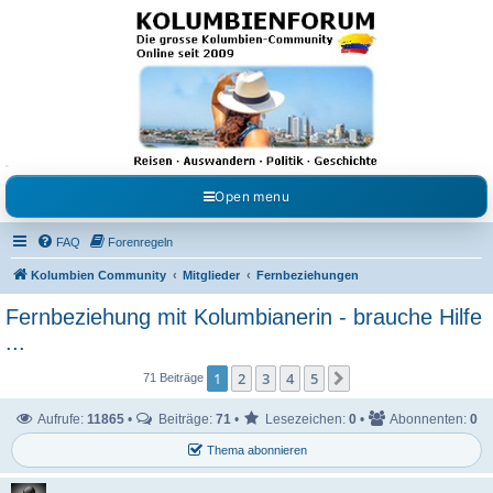
Kolumbienforum - Das
grosse Forum der
Freunde Kolumbiens
Reisen, Auswandern, Kultur, Politik, Geschichte und Visum in Kolumbien und Venezuela.
Austausch, Erfahrungen und Gemeinschaft im Kolumbienforum
Open menu
FAQ
Forenregeln
Kolumbien Community
Mitglieder
Fernbeziehungen
Fernbeziehung mit Kolumbianerin - brauche Hilfe
...
1
2
3
4
5
Nächste
71 Beiträge
Aufrufe:
11865
•
Beiträge:
71
•
Lesezeichen:
0
•
Abonnenten:
0
Thema abonnieren