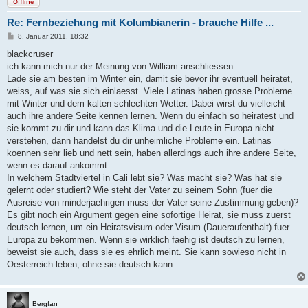
Offline
Re: Fernbeziehung mit Kolumbianerin - brauche Hilfe ...
B
8. Januar 2011, 18:32
e
i
blackcruser
t
ich kann mich nur der Meinung von William anschliessen.
r
a
Lade sie am besten im Winter ein, damit sie bevor ihr eventuell heiratet,
g
weiss, auf was sie sich einlaesst. Viele Latinas haben grosse Probleme
mit Winter und dem kalten schlechten Wetter. Dabei wirst du vielleicht
auch ihre andere Seite kennen lernen. Wenn du einfach so heiratest und
sie kommt zu dir und kann das Klima und die Leute in Europa nicht
verstehen, dann handelst du dir unheimliche Probleme ein. Latinas
koennen sehr lieb und nett sein, haben allerdings auch ihre andere Seite,
wenn es darauf ankommt.
In welchem Stadtviertel in Cali lebt sie? Was macht sie? Was hat sie
gelernt oder studiert? Wie steht der Vater zu seinem Sohn (fuer die
Ausreise von minderjaehrigen muss der Vater seine Zustimmung geben)?
Es gibt noch ein Argument gegen eine sofortige Heirat, sie muss zuerst
deutsch lernen, um ein Heiratsvisum oder Visum (Daueraufenthalt) fuer
Europa zu bekommen. Wenn sie wirklich faehig ist deutsch zu lernen,
beweist sie auch, dass sie es ehrlich meint. Sie kann sowieso nicht in
Oesterreich leben, ohne sie deutsch kann.
Bergfan